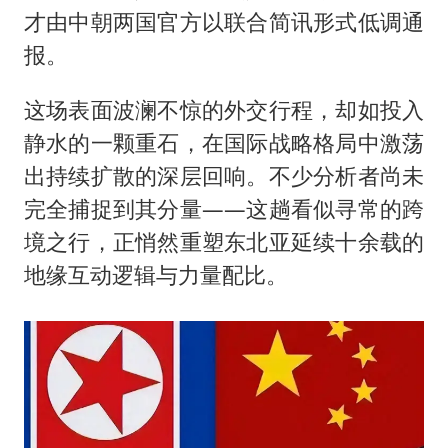
才由中朝两国官方以联合简讯形式低调通
报。
这场表面波澜不惊的外交行程，却如投入
静水的一颗重石，在国际战略格局中激荡
出持续扩散的深层回响。不少分析者尚未
完全捕捉到其分量——这趟看似寻常的跨
境之行，正悄然重塑东北亚延续十余载的
地缘互动逻辑与力量配比。