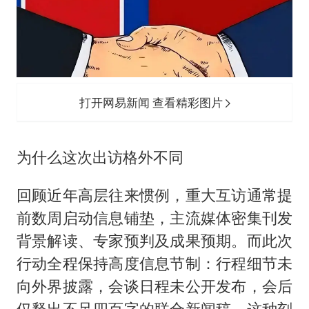
打开网易新闻 查看精彩图片
为什么这次出访格外不同
回顾近年高层往来惯例，重大互访通常提
前数周启动信息铺垫，主流媒体密集刊发
背景解读、专家预判及成果预期。而此次
行动全程保持高度信息节制：行程细节未
向外界披露，会谈日程未公开发布，会后
仅释出不足四百字的联合新闻稿。这种刻