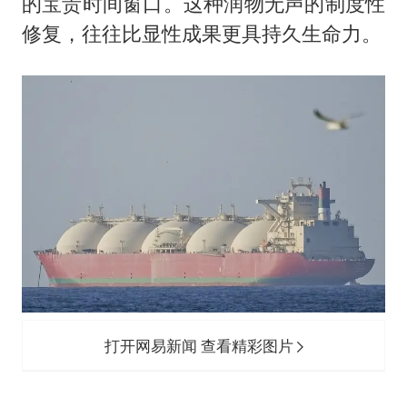
的宝贵时间窗口。这种润物无声的制度性
修复，往往比显性成果更具持久生命力。
打开网易新闻 查看精彩图片