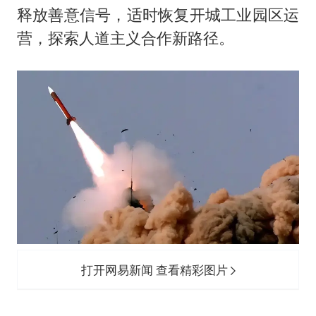
释放善意信号，适时恢复开城工业园区运
营，探索人道主义合作新路径。
打开网易新闻 查看精彩图片