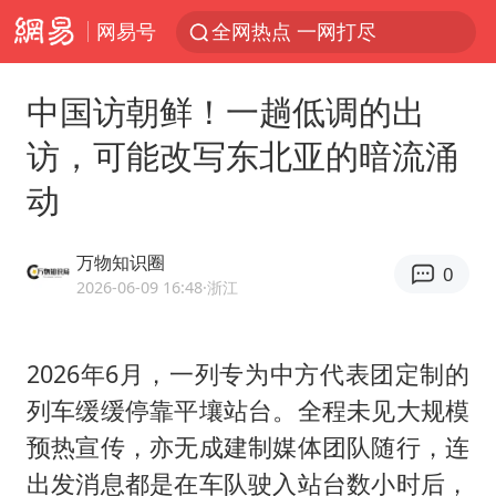
网易号
全网热点 一网打尽
中国访朝鲜！一趟低调的出
访，可能改写东北亚的暗流涌
动
万物知识圈
0
2026-06-09 16:48
·浙江
2026年6月，一列专为中方代表团定制的
列车缓缓停靠平壤站台。全程未见大规模
预热宣传，亦无成建制媒体团队随行，连
出发消息都是在车队驶入站台数小时后，