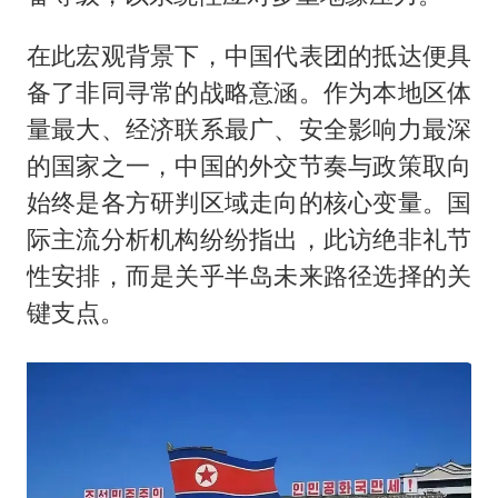
在此宏观背景下，中国代表团的抵达便具
备了非同寻常的战略意涵。作为本地区体
量最大、经济联系最广、安全影响力最深
的国家之一，中国的外交节奏与政策取向
始终是各方研判区域走向的核心变量。国
际主流分析机构纷纷指出，此访绝非礼节
性安排，而是关乎半岛未来路径选择的关
键支点。