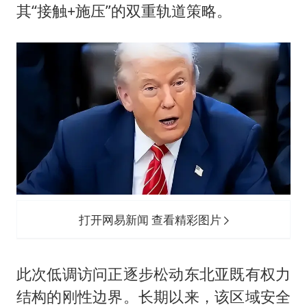
其“接触+施压”的双重轨道策略。
打开网易新闻 查看精彩图片
此次低调访问正逐步松动东北亚既有权力
结构的刚性边界。长期以来，该区域安全