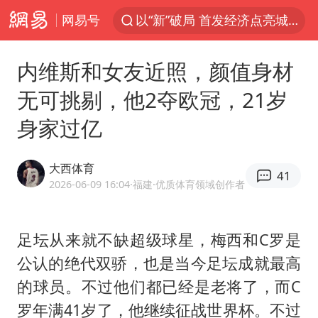
网易号
以“新”破局 首发经济点亮城市消费活力
台风白海豚最新路径
内维斯和女友近照，颜值身材
昆明石林火把节
无可挑剔，他2夺欧冠，21岁
63岁关之琳否认与27岁模特恋情
身家过亿
外交部发言人就广岛核爆81周年等答记者问
27岁女子成组织卖淫集团主犯被通缉
大西体育
41
我国编制完成新版全月地质图
2026-06-09 16:04
·福建
·优质体育领域创作者
贵州轮胎子公司获美国退税8136万
胡塞武装袭扰红海航运行动升级
足坛从来就不缺超级球星，梅西和C罗是
公认的绝代双骄，也是当今足坛成就最高
郑国霖回应去景区上班被保安拦下
的球员。不过他们都已经是老将了，而C
80后女柜员逆袭成4200亿银行副行长
罗年满41岁了，他继续征战世界杯。不过