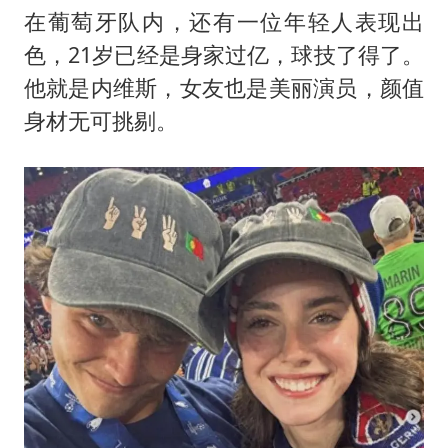
感觉全东北都在等7号
在葡萄牙队内，还有一位年轻人表现出
扎哈罗娃批广岛市长不提美国原子弹
色，21岁已经是身家过亿，球技了得了。
泰国一女公务员妆容引争议 本人回应
他就是内维斯，女友也是美丽演员，颜值
多地要求领导干部带头休假
身材无可挑剔。
女子利用漏洞0元薅走3000多件家电
东方甄选被判赔偿江小白30万元
奋进开新局 实干挑大梁