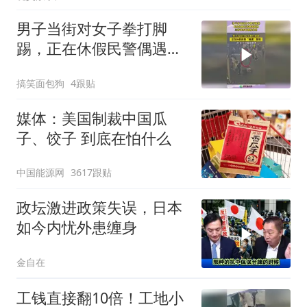
男子当街对女子拳打脚
踢，正在休假民警偶遇警
情，三秒徒手制服施暴
搞笑面包狗
4跟贴
男！
媒体：美国制裁中国瓜
子、饺子 到底在怕什么
中国能源网
3617跟贴
政坛激进政策失误，日本
如今内忧外患缠身
金自在
工钱直接翻10倍！工地小