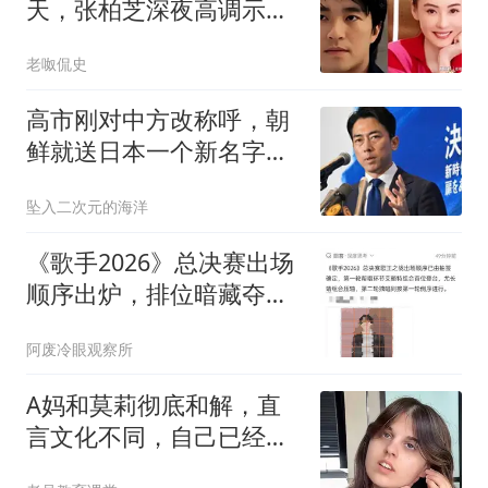
天，张柏芝深夜高调示
爱，和前夫早已切割
老呶侃史
高市刚对中方改称呼，朝
鲜就送日本一个新名字，
平壤没让中国失望
坠入二次元的海洋
《歌手2026》总决赛出场
顺序出炉，排位暗藏夺冠
玄机
阿废冷眼观察所
A妈和莫莉彻底和解，直
言文化不同，自己已经做
的很好，不懂感恩