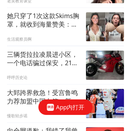
老吴教育课堂
她只穿了1次这款Skims胸
罩，就收到海量赞美：轻
垫却有奇效
生活观察员啊
三辆货拉拉凌晨进小区，
一个电话骗过保安，21万
摩托车被搬到吉林
呼呼历史论
大郅跨界救急！受宫鲁鸣
力荐加盟中国女篮，新身
App内打开
份正式确定
慢歌轻步谣
向全网道歉：我错了我曾