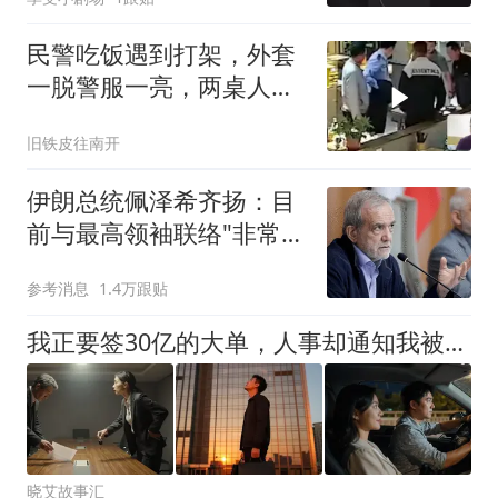
民警吃饭遇到打架，外套
一脱警服一亮，两桌人瞬
间熄火
旧铁皮往南开
伊朗总统佩泽希齐扬：目
前与最高领袖联络"非常困
难"
参考消息
1.4万跟贴
我正要签30亿的大单，人事却通知我被裁了，我转身对甲方说不签了，没想到台下的女总裁当场站了起来，脸色都变了
晓艾故事汇