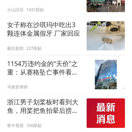
1154.6万过高，网友怒
火山詩话
1431跟贴
斥：这就是强取豪夺
女子称在沙琪玛中吃出3
颗连体金属假牙 厂家回应
极目新闻
227跟贴
1154万违约金的“天价”之
重：从赛格坠亡事件看合
同博弈与生命之轻
马俊哲律师
浙江男子划桨板时看到大
鱼，用桨把鱼拍晕后捞
起；当事人：鱼重7斤6
鲁中晨报
106跟贴
两，做成红烧辣子鱼块，