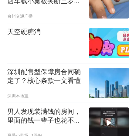
店车载小桌板夹断三岁男
童小拇指，门店回应：推
台州交通广播
测因儿童手指细小所致，
将积极配合后续处理
天空硬糖消
深圳配售型保障房合同确
定了？核心条款一文看懂
深圳本地宝
男人发现装满钱的房间，
里面的钱一辈子也花不
完，每天就是撒钱玩
享受小剧场
1跟贴