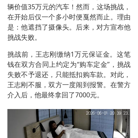
多地要求领导干部带头休假
辆价值35万元的汽车！然而，这场挑战，
吉林一“温度计大楼”读数爆表
在开始后仅一个多小时便戛然而止。理由
东方甄选被判赔偿江小白30万元
是：他遮挡了摄像头。后来，对方宣布他
奋进开新局 实干挑大梁
挑战失败。
挑战前，王志刚缴纳1万元保证金。这笔
钱在双方合同上约定为“购车定金”，挑战
失败不予退还，只能抵扣购车款。对此，
王志刚不服，双方一度闹到报警。在警方
介入后，他最终拿回了7000元。