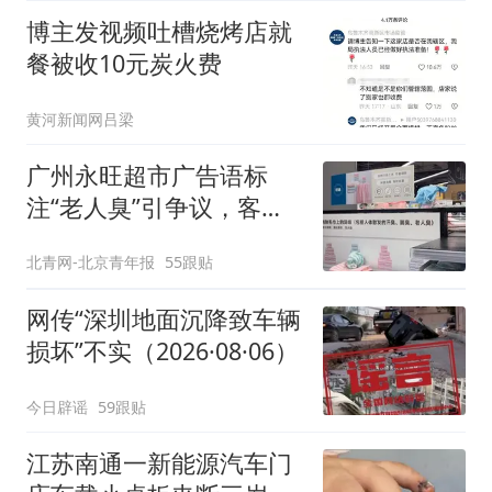
味道很好
博主发视频吐槽烧烤店就
餐被收10元炭火费
黄河新闻网吕梁
广州永旺超市广告语标
注“老人臭”引争议，客服
回应
北青网-北京青年报
55跟贴
网传“深圳地面沉降致车辆
损坏”不实（2026·08·06）
今日辟谣
59跟贴
江苏南通一新能源汽车门