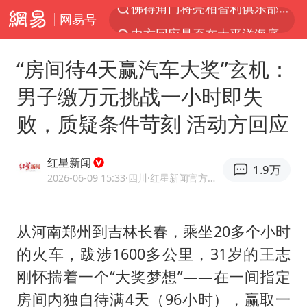
网易号
中方回应是否在太平洋海底开采稀土
看守所辅警收受10万获刑1年
“房间待4天赢汽车大奖”玄机：
宇树科技发行价格150.80元/股
男子缴万元挑战一小时即失
宇树科技王兴兴身家有望超200亿元
败，质疑条件苛刻 活动方回应
五粮液渠道价一箱上涨近百元
CIA被曝已秘密设立古巴工作组
红星新闻
1.9万
U17国足1分钟轰2球
2026-06-09 15:33
·四川
·红星新闻官方网易号
泰国一女公务员妆容引争议 本人回应
法国将禁止“未经同意的电话营销”
从河南郑州到吉林长春，乘坐20多个小时
的火车，跋涉1600多公里，31岁的王志
24小时不关空调 电费会更低吗
刚怀揣着一个“大奖梦想”——在一间指定
中国养老床位“三连降”
房间内独自待满4天（96小时），赢取一