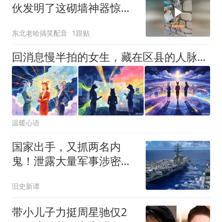
伙发明了这砌墙神器惊呆
甲方！
东北老哈搞笑配音
1跟贴
回消息慢半拍的女生，藏在区县的人脉多！3生肖女被甲方追着要
温暖心语
国家出手，又抓两名内
鬼！泄露大量军事涉密资
料，身份个个不简单
旧史新谭
带小儿子力挺周星驰仅2