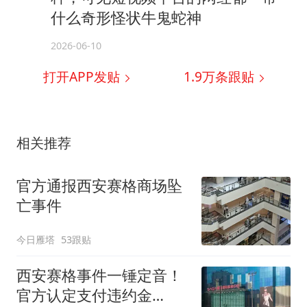
什么奇形怪状牛鬼蛇神
2026-06-10
打开APP发贴
1.9万
条跟贴
相关推荐
官方通报西安赛格商场坠
亡事件
今日雁塔
53跟贴
西安赛格事件一锤定音！
官方认定支付违约金