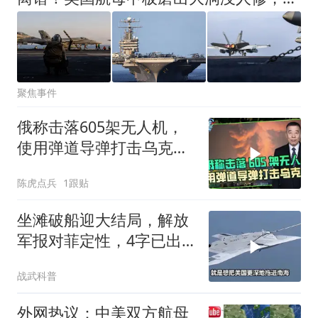
聚焦事件
俄称击落605架无人机，
使用弹道导弹打击乌克兰
多地作为报复
陈虎点兵
1跟贴
坐滩破船迎大结局，解放
军报对菲定性，4字已出
美航母后撤
战武科普
外网热议：中美双方航母