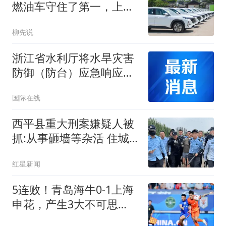
燃油车守住了第一，上半
年销售出11万台
柳先说
浙江省水利厅将水旱灾害
防御（防台）应急响应提
升至Ⅰ级
国际在线
西平县重大刑案嫌疑人被
抓:从事砸墙等杂活 住城
中村
红星新闻
5连败！青岛海牛0-1上海
申花，产生3大不可思
议，以及2个不争事实