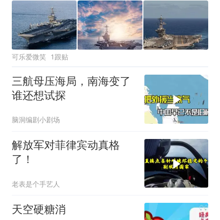
可乐爱微笑
1跟贴
三航母压海局，南海变了
谁还想试探
脑洞编剧小剧场
解放军对菲律宾动真格
了！
老表是个手艺人
天空硬糖消