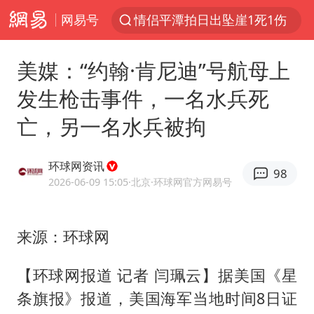
网易号
情侣平潭拍日出坠崖1死1伤
西湖突现狂风暴雨 游客瞬间被浇透
美媒：“约翰·肯尼迪”号航母上
白海豚将正面袭击贯穿浙江
发生枪击事件，一名水兵死
《欢迎来龙餐馆》口碑
亡，另一名水兵被拘
几元成本的AI广告导致千万市值蒸发
商场现钱学森巨幅海报 负责人回应
环球网资讯
98
杭州全市有序停课
2026-06-09 15:05
·北京
·环球网官方网易号
“不怕六爷挂得多 就怕六爷挂一颗”
全民健身事业高质量发展
来源：环球网
WTT瑞典大满贯女单签表出炉
【环球网报道 记者 闫珮云】据美国《星
36岁男演员成景区NPC后人气爆棚
条旗报》报道，美国海军当地时间8日证