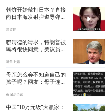
朝鲜开始敲打日本？直接
向日本海发射弹道导弹，
这是今年第10次
温柔度
赖清德的请求，特朗普被
曝将很快同意，美议员：
必须以实力拒统
嘴角上翘
母亲怎么会不知道自己的
孩子呢？网友：母子连
心，只是骗自己而已
夜深爱杂谈
中国“10万元级”大赢家：