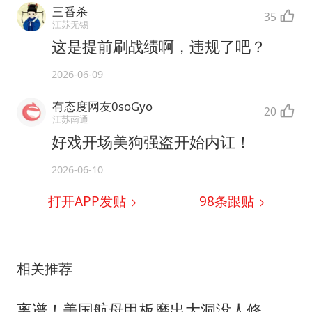
三番杀
35
江苏无锡
这是提前刷战绩啊，违规了吧？
2026-06-09
有态度网友0soGyo
20
江苏南通
好戏开场美狗强盗开始内讧！
2026-06-10
打开APP发贴
98
条跟贴
相关推荐
离谱！美国航母甲板磨出大洞没人修，水兵连牙膏肥皂都买不到