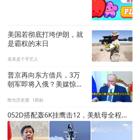
美国若彻底打垮伊朗，就
是霸权的末日
老表是个手艺人
普京再向东方借兵，3万
朝军即将入俄？美媒惊呼
动真格，账不能这么算
附允历史观
1跟贴
052D搭配轰6K挂鹰击12，美航母全程不敢硬碰硬