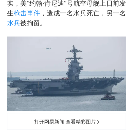
上四休三，但降薪1000元，你接受吗？
实，美“约翰·肯尼迪”号航空母舰上日前发
乐享全民健身 共筑健康中国
生
枪击事件
，造成一名水兵死亡，另一名
水兵
被拘留。
打开网易新闻 查看精彩图片