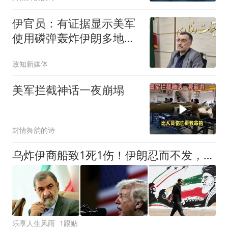
伊官员：有证据显示美军
使用磷弹轰炸伊朗多地，
磷弹若没有直接导致人员
政知新媒体
死亡，也会造成伤口慢性
化
美军拦截神话一夜崩塌
封情舞韵的诗
乌炸伊商船致1死1伤！伊朗忍而不发，3处目标导弹随时可覆盖！
乐享人生风雨
1跟贴