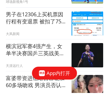
球场新视角1号
男子在12306上买机票因
行程有变退票 被扣了75%
票价
大风新闻
横滨冠军赛4强产生，女
单半决赛国乒三英战美
和，日本男单独占3席
天涯远行人
App内打开
富婆带资进组给自己硬加
60多场吻戏 男演员否认被
包养
潇湘晨报