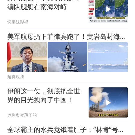
编队舰艇在南海对峙
切果妹影视
美军航母扔下菲律宾跑了！黄岩岛封海到8号，谁还敢来试试？
超喜欢我
伊朗这一仗，彻底把全世
界的目光拽向了中国！
奥利奥变薄了的
全球霸主的水兵竟饿着肚子：“林肯”号的困境，撕下了谁的脸皮？