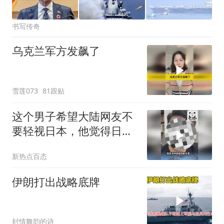
书写传奇
乌克兰军方发飙了
雪莲073
81跟贴
这个男子希望大陆网友不
要轻视日本，他觉得日本
的军事实力远超想象，战
新热点百态
力已经超过英国和法国
了！
伊朗打出战略底牌
封情舞韵的诗