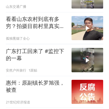
将影响山东，或有强降雨
山东交通广播
看看山东农村到底有多
穷？拍摄目前村里真实现
状，颠覆大家的认知
孤独熏烟了全心
广东打工回来了 #监控下
的一幕
安然户外旅行
1跟贴
惠州：原副镇长罗旭强，
被查
21世纪经济报道