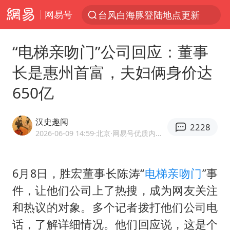
网易号
台风白海豚登陆地点更新
以“新”破局 首发经济点亮城市消费活力
“电梯亲吻门”公司回应：董事
看守所辅警收受10万获刑1年
长是惠州首富，夫妇俩身价达
台风白海豚进入48小时警戒线
650亿
陈熠被张本美和连扳三局逆转
李亚鹏向地铁吐血女孩捐99999元
汉史趣闻
2228
多地要求领导干部带头休假
2026-06-09 14:59
·北京
·网易号优质内容创作者
感觉全东北都在等7号
中方回应是否在太平洋海底开采稀土
6月8日，胜宏董事长陈涛“
电梯亲吻门
”事
件，让他们公司上了热搜，成为网友关注
27岁女子成组织卖淫集团主犯被通缉
和热议的对象。多个记者拨打他们公司电
法国将禁止“未经同意的电话营销”
话，了解详细情况。他们回应说，这是个