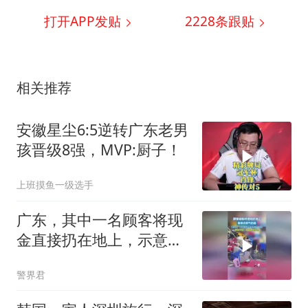
打开APP发贴
2228
条跟贴
相关推荐
安徽星尘6:5逆转广东老男
孩晋级8强，MVP:厨子！
上班摸鱼一级选手
广东，其中一名顾客将现
金直接扔在地上，示意服
务员去捡，服务员弯腰捡
警界君
起后霸气回应