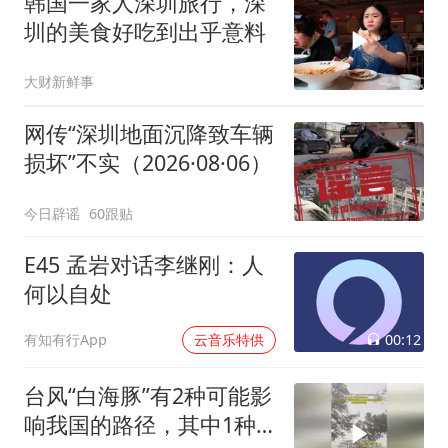
韩国一家人深圳旅行，深
圳的美食好吃到出乎意料
大财新鲜事
网传“深圳地面沉降致车辆
损坏”不实（2026·08·06）
今日辟谣
60跟贴
E45 孟岩对话李继刚：人
何以自处
00:12
有知有行App
云音乐特供
台风“白海豚”有2种可能影
响我国的路径，其中1种