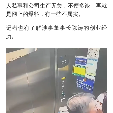
80后女柜员逆袭成4200亿银行副行长
人私事和公司生产无关，不便多谈。再就
女子利用漏洞0元薅走3000多件家电
是网上的爆料，有一些不属实。
宇树科技 打新
记者也有了解涉事董事长陈涛的创业经
今年已有4位周星驰电影配角去世
历。
房主任回应争议
把党建设得更加坚强有力
41岁女子为鼓励女儿考上985研究生
奋进开新局 实干挑大梁