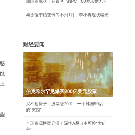
郑国霖现状：在景区当NPC，50岁未婚无子
与徐佳宁婚变传闻不到1月，李小冉现状曝光
财经要闻
的感
也
上
伯克希尔罕见爆买200亿美元股票
买不起房子、股票涨70％，一个韩国90后
的“突围”
些
全球资源博弈升温！深挖A股自主可控“大矿
主”