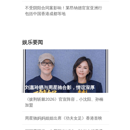
不受阴阳合同案影响！莱昂纳德官宣亚洲行
包括中国香港成都等地
娱乐要闻
刘嘉玲晒与周星驰合影，情谊深厚
《披荆斩棘2026》官宣阵容，小沈阳、孙楠
加盟
周星驰妈妈姐姐出席《功夫女足》香港首映