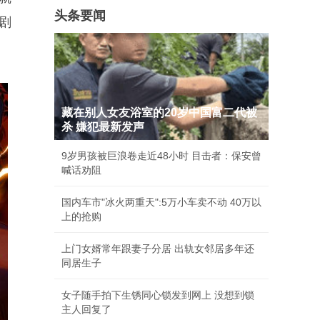
头条要闻
剧
藏在别人女友浴室的20岁中国富二代被
杀 嫌犯最新发声
9岁男孩被巨浪卷走近48小时 目击者：保安曾
喊话劝阻
国内车市"冰火两重天":5万小车卖不动 40万以
上的抢购
上门女婿常年跟妻子分居 出轨女邻居多年还
同居生子
女子随手拍下生锈同心锁发到网上 没想到锁
主人回复了