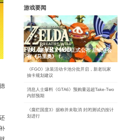
游戏要闻
VR《塞尔达》MOD正式公布 后续还会
有《马里奥》！
《FGO》泳装活动卡池分批开启，新老玩家
抽卡规划建议
德
消息人士爆料《GTA6》预购量远超Take-Two
内部预期
《腐烂国度3》据称并未取消 封闭测试仍按计
划进行
还
补
就