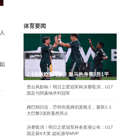
体育要闻
人
如
2-1击败欧联球队！皇马热身赛3胜1平
受台风影响！明日之星冠军杯决赛取消，U17
国足与阿森纳并列冠军
姆巴耶闪击，芒特伤退姆伯莫救主，曼联1-1
大巴黎2连胜戛然而止
决赛取消！明日之星冠军杯各奖项公布：U17
国足获4大奖 赵松源夺MVP