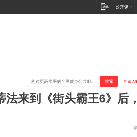
申请入
！蒂法来到《街头霸王6》后