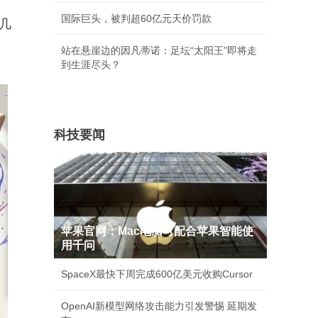
国际巨头，被判超60亿元天价罚款
几
站在悬崖边的因凡蒂诺：足坛“太阳王”即将走
到生涯尽头？
科技要闻
苹果官网：Mac电脑可配合苹果智能使
用千问
SpaceX最快下周完成600亿美元收购Cursor
OpenAI新模型网络攻击能力引发警惕 延期发