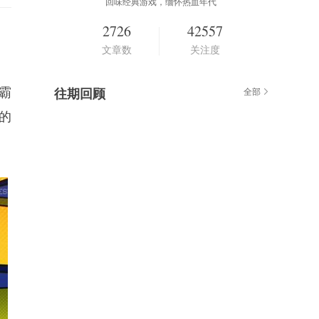
回味经典游戏，缅怀热血年代
2726
42557
文章数
关注度
霸
往期回顾
全部
的