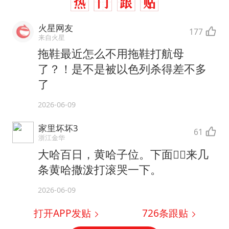
火星网友
177
来自火星
拖鞋最近怎么不用拖鞋打航母
了？！是不是被以色列杀得差不多
了
2026-06-09
家里坏坏3
61
浙江金华
大哈百日，黄哈子位。下面👇🏻来几
条黄哈撒泼打滚哭一下。
2026-06-09
打开APP发贴
726
条跟贴