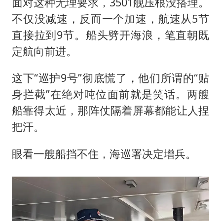
面对这种无理要求，3501舰压根没搭理。
不仅没减速，反而一个加速，航速从5节
直接拉到9节。船头劈开海浪，笔直朝既
定航向前进。
这下“巡护9号”彻底慌了，他们所谓的“贴
身拦截”在绝对吨位面前就是笑话。两艘
船靠得太近，那阵仗隔着屏幕都能让人捏
把汗。
眼看一艘船挡不住，海巡署决定增兵。