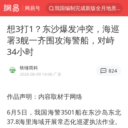
网易号
我国编制完成新版全月地质图
宇树科技发行价格150.80元/股
想3打1？东沙爆发冲突，海巡
江钨装备：无注入矿山资产安排
署3舰一齐围攻海警船，对峙
台风白海豚即将进入48小时警戒线
34小时
官方回应献血屋不让市民入内躲雨
郑国霖回应去景区上班被保安拦下
铁锤简科
824
80后女柜员逆袭成4200亿银行副行长
2026-06-09 14:06
·广东
感觉全东北都在等7号
中央气象台发布台风黄色预警
作品声明：内容取材于网络
扎哈罗娃批广岛市长不提美国原子弹
6月5日，我国海警3501船在东沙岛东北
女子利用漏洞0元薅走3000多件家电
37.8海里海域开展常态化巡逻执法作业。