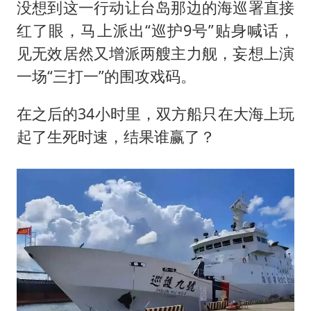
金饰克价大幅跳涨
没想到这一行动让台岛那边的海巡署直接
关之琳否认与27岁模特的恋情
红了眼，马上派出“巡护9号”贴身喊话，
见无效居然又增派两艘主力舰，妄想上演
多地要求领导干部带头休假
一场“三打一”的围攻戏码。
对话重庆地铁吐血女孩
奋进开新局 实干挑大梁
在之后的34小时里，双方船只在大海上玩
起了生死时速，结果谁赢了？