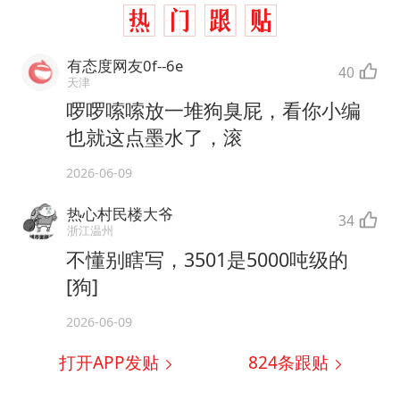
有态度网友0f--6e
40
天津
啰啰嗦嗦放一堆狗臭屁，看你小编
也就这点墨水了，滚
2026-06-09
热心村民楼大爷
34
浙江温州
不懂别瞎写，3501是5000吨级的
[狗]
2026-06-09
打开APP发贴
824
条跟贴