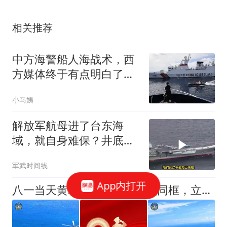
相关推荐
中方海警船人海战术，西
方媒体终于有点明白了：
可惜为时已晚！
小马姨
解放军航母进了台东海
域，就自身难保？井底之
蛙在这一刻具象化了
军武时间线
App内打开
八一当天黄岩岛演训，双机型同框，立体管控体系成型了