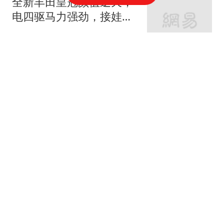
全新丰田皇冠颜值逆天，
电四驱马力强劲，接娃买
菜也有排面
趣味萌宠的日常
如果没有中国，世界会变
成什么样？美国专家：或
许会倒退100年
疯狂的小历史
陕西暴力强拆反杀案宣
判：张恒捅死强拆人员获
无罪，10名强拆者被判刑
追月数星
网约车被撞停运18天，对
方愿赔300一天，司机求