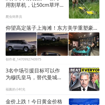
用割草机，让50cm草坪一
推就倒
爬虫饲养员
仰望高定落子上海滩！东方美学重塑豪华定义权
创作者_1470992743975
3名中场引援目标可以作
为穆氏皇马，替代曼城罗
德里的人选
福酱的小时光
金价上跌！今日黄金价格