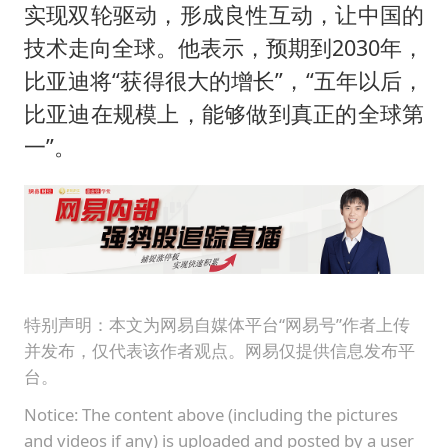
女子被狗舔脚确诊三级暴露 医生回应
实现双轮驱动，形成良性互动，让中国的
多所幼师院校开设养老专业
技术走向全球。他表示，预期到2030年，
泰国校园枪击事件已致8死30余伤
比亚迪将“获得很大的增长”，“五年以后，
比亚迪在规模上，能够做到真正的全球第
刘伟任延安市委常委、市纪委书记
一”。
老人被城管撞倒后离世亲属质疑记录仪
习近平心系体育强国建设
特别声明：本文为网易自媒体平台“网易号”作者上传
并发布，仅代表该作者观点。网易仅提供信息发布平
台。
Notice: The content above (including the pictures
and videos if any) is uploaded and posted by a user