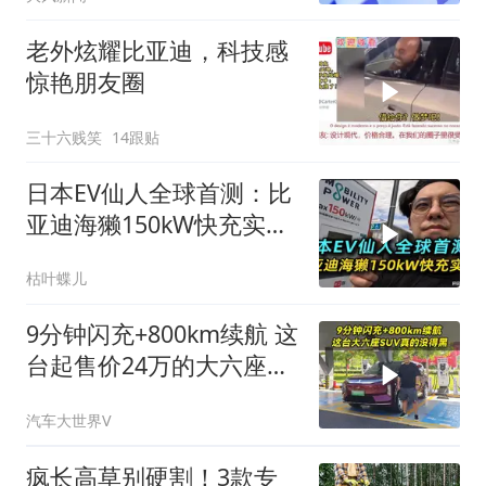
老外炫耀比亚迪，科技感
惊艳朋友圈
三十六贱笑
14跟贴
日本EV仙人全球首测：比
亚迪海獭150kW快充实测
高温衰减实际表现
枯叶蝶儿
9分钟闪充+800km续航 这
台起售价24万的大六座
SUV真的没得黑
汽车大世界V
疯长高草别硬割！3款专