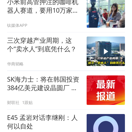
小米前高管押注的咖啡机
器人赛道，要用10万家门
店PK瑞幸们？
钛媒体APP
三次穿越产业周期，这
个“卖水人”到底凭什么？
华商韬略
SK海力士：将在韩国投资
384亿美元建设晶圆厂 以
应对AI时代持续增长的存
财联社
1跟贴
储芯片需求
E45 孟岩对话李继刚：人
何以自处