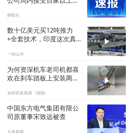
公司周内接受百家以上机
构调研
财联社
数十亿美元买12吨推力
+全套技术，印度这次真
要搞定航发
一饮山河
为何资深机车老司机都喜
欢在刹车踏板上安装两个
锋利的刀片？
乡村民俗风情
1跟贴
中国东方电气集团有限公
司原董事宋致远被查
大风新闻