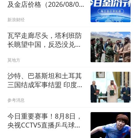
及金店价格（2026/08/08
10：04）今日金价多少钱
新浪财经
一克？
瓦罕走廊尽头，塔利班防
长眺望中国，反恐没兑
现，铁丝网就是答案
莫地方
沙特、巴基斯坦和土耳其
三国结成军事结盟 印度紧
张了
参考消息
今日重要赛事！8月8日，
央视CCTV5直播乒乓球、
CCTV5+节目表