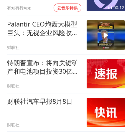
00:12
有知有行App
云音乐特供
Palantir CEO炮轰大模型
巨头：无视企业风险收取
财富税
财联社
特朗普宣布：将向关键矿
产和电池项目投资30亿美
元
财联社
财联社汽车早报8月8日
财联社