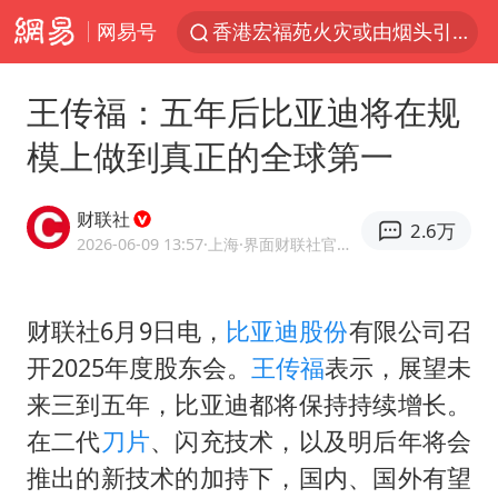
网易号
香港宏福苑火灾或由烟头引起
张本智和：零封向鹏不意外
王传福：五年后比亚迪将在规
浙江海事局启动Ⅰ级防台应急响应
模上做到真正的全球第一
云南一地村民过火把节意外灼伤16人
泰国初中生饮弹自尽前开了26枪
财联社
2.6万
本田首次将整车平台外包给印度企业
2026-06-09 13:57
·上海
·界面财联社官方账号
用AI造出新病毒意味着什么
财联社6月9日电，
比亚迪股份
有限公司召
浙江最强风雨时段已锁定
开2025年度股东会。
王传福
表示，展望未
上半年国内居民出游人次34.63亿
来三到五年，比亚迪都将保持持续增长。
微信新功能：你可以“撤回”你的撤回
在二代
刀片
、闪充技术，以及明后年将会
台州《告全体市民书》：非必要不外出
推出的新技术的加持下，国内、国外有望