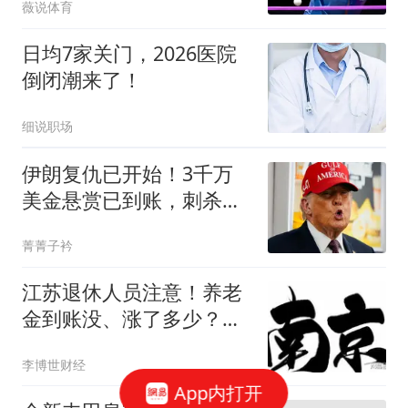
薇说体育
日均7家关门，2026医院
倒闭潮来了！
细说职场
伊朗复仇已开始！3千万
美金悬赏已到账，刺杀特
朗普内塔尼亚胡！
菁菁子衿
江苏退休人员注意！养老
金到账没、涨了多少？这
样查一目了然
李博世财经
App内打开