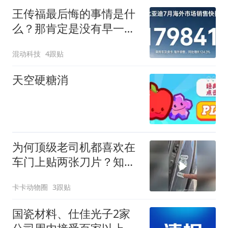
王传福最后悔的事情是什
么？那肯定是没有早一步
布局海外市场！
混动科技
4跟贴
天空硬糖消
为何顶级老司机都喜欢在
车门上贴两张刀片？知道
原因吗？
卡卡动物圈
3跟贴
国瓷材料、仕佳光子2家