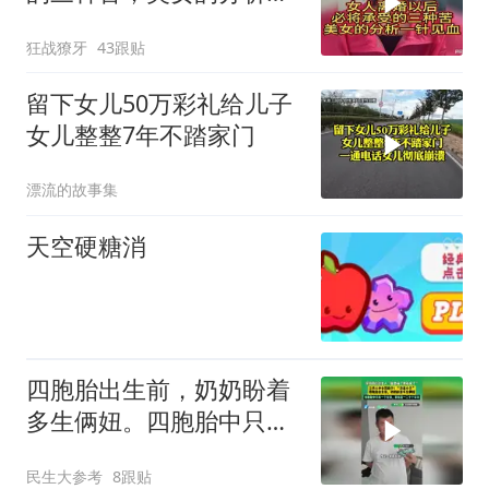
针见血！
狂战獠牙
43跟贴
留下女儿50万彩礼给儿子
女儿整整7年不踏家门
漂流的故事集
天空硬糖消
四胞胎出生前，奶奶盼着
多生俩妞。四胞胎中只有
一个女孩，家族里一二十
民生大参考
8跟贴
个哥哥