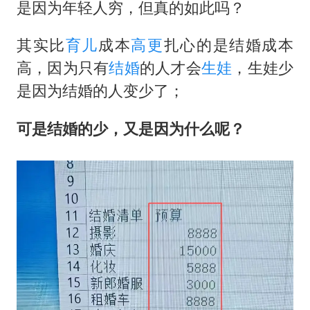
“不怕六爷挂得多 就怕六爷挂一颗”
是因为年轻人穷，但真的如此吗？
全民健身事业高质量发展
其实比
育儿
成本
高更
扎心的是结婚成本
台当局重金为“台独”织“皇帝新衣”
高，因为只有
结婚
的人才会
生娃
，生娃少
几元成本的AI广告导致千万市值蒸发
是因为结婚的人变少了；
《欢迎来龙餐馆》口碑
可是结婚的少，又是因为什么呢？
乐享全民健身 共筑健康中国