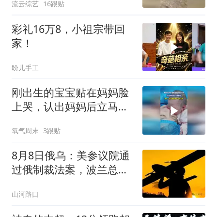
流云综艺
16跟贴
彩礼16万8，小祖宗带回
家！
盼儿手工
刚出生的宝宝贴在妈妈脸
上哭，认出妈妈后立马安
静了，网友：这大概就是
氧气周末
3跟贴
母子连心吧
8月8日俄乌：美参议院通
过俄制裁法案，波兰总统
改变对乌态度
山河路口