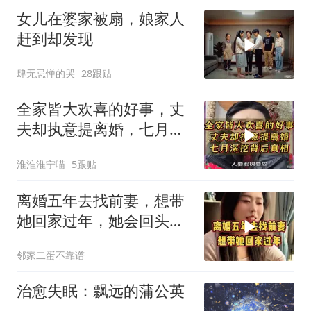
女儿在婆家被扇，娘家人
赶到却发现
肆无忌惮的哭
28跟贴
全家皆大欢喜的好事，丈
夫却执意提离婚，七月深
挖背后真相
淮淮淮宁喵
5跟贴
离婚五年去找前妻，想带
她回家过年，她会回头
吗？
邻家二蛋不靠谱
治愈失眠：飘远的蒲公英