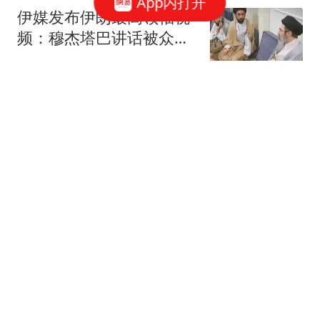
App内打开
伊媒发布伊朗最高领袖视
频：穆杰塔巴讲话被众人
围住
央视新闻客户端
烟草公司职工婚内出轨 与
2名异性多次发生不正当
关系
红星新闻
河南西平县重大刑事案嫌
疑人落网 在玉米地里被抓
获
央视新闻
搜寻人员讲述抓捕刑案嫌
犯经过：推测其靠吃玉米