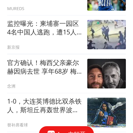
加明确；斯莫林：为卡里
MUREDS
克感到非常开心，他是最
适合执教曼联的人
监控曝光：柬埔寨一园区
4名中国人逃跑，遭15人
持棍棒围殴，致1人死亡3
新京报
人重伤
官方确认！梅西父亲豪尔
赫因病去世 享年68岁 梅
西母队发文哀悼
念洲
1-0，大连英博德比双杀铁
人，斯坦丘再轰世界波，
毕津浩+马马杜伤退
替补席看球