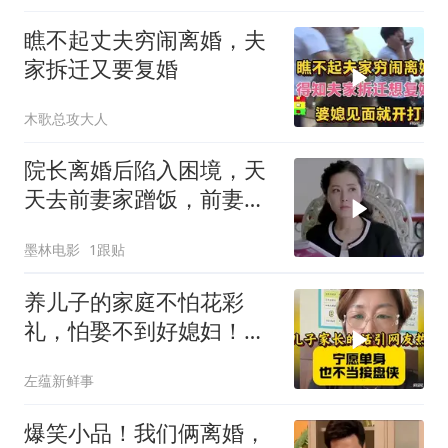
瞧不起丈夫穷闹离婚，夫
家拆迁又要复婚
木歌总攻大人
院长离婚后陷入困境，天
天去前妻家蹭饭，前妻反
应超逗趣
墨林电影
1跟贴
养儿子的家庭不怕花彩
礼，怕娶不到好媳妇！大
姐的话引网友共鸣
左蕴新鲜事
爆笑小品！我们俩离婚，