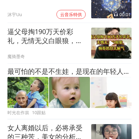
00:01
沐宇Uu
云音乐特供
逼父母掏190万天价彩
礼，无情无义白眼狼，楠
哥怒怼太解气
魔骑墨奇
最可怕的不是不生娃，是现在的年轻人，不觉得＂断子绝孙＂很可怕
时光在作祟
10跟贴
女人离婚以后，必将承受
的三种苦，美女的分析一