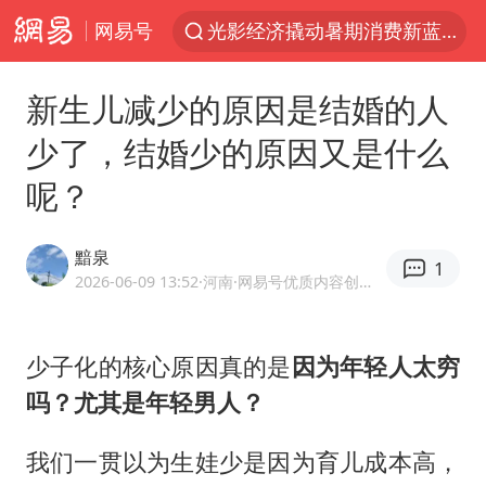
网易号
宁夏运动会开幕
马克·艾伦退出斯诺克中国公开赛
新生儿减少的原因是结婚的人
微信又有新功能，你可以“撤回”你的撤回了！
少了，结婚少的原因又是什么
新疆优化调整景区内自驾服务费
呢？
情侣平潭拍日出坠崖1死1伤
上四休三，但降薪1000元，你接受吗？
黯泉
1
老挝国会主席赛宋蓬逝世
2026-06-09 13:52
·河南
·网易号优质内容创作者
黄金牛市回来了吗
杭州全市有序停课
少子化的核心原因真的是
因为年轻人太穷
吗？尤其是年轻男人？
商场现钱学森巨幅海报 负责人回应
36岁男演员成景区NPC后人气爆棚
我们一贯以为生娃少是因为育儿成本高，