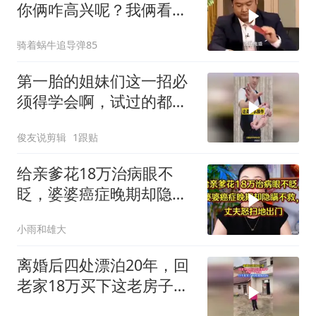
你俩咋高兴呢？我俩看看
啥神奇操作？
骑着蜗牛追导弹85
第一胎的姐妹们这一招必
须得学会啊，试过的都知
道好用
俊友说剪辑
1跟贴
给亲爹花18万治病眼不
眨，婆婆癌症晚期却隐瞒
不救，丈夫怒提离婚
小雨和雄大
离婚后四处漂泊20年，回
老家18万买下这老房子，
终于有一个家了！