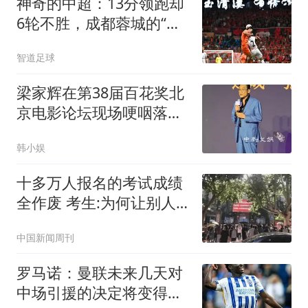
神奇的中超：13分领跑却
6轮不胜，成都蓉城的“领
头羊”危机
智道足球
梁家辉在第38届百花奖北
京电影论坛现场哽咽落
泪：“对我来说这不是北
韩小娱
上，这是一种回归”
十多万人报名的考试成绩
全作废 考生:为何让别人
买单
中国新闻周刊
罗马诺：曼联未来几天对
中场引援的决定将变得更