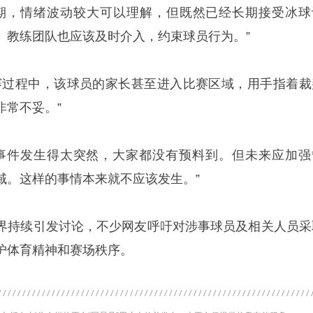
春期，情绪波动较大可以理解，但既然已经长期接受冰球
。教练团队也应该及时介入，约束球员行为。”
赛过程中，该球员的家长甚至进入比赛区域，用手指着裁
非常不妥。”
事件发生得太突然，大家都没有预料到。但未来应加强
域。这样的事情本来就不应该发生。”
界持续引发讨论，不少网友呼吁对涉事球员及相关人员采
护体育精神和赛场秩序。