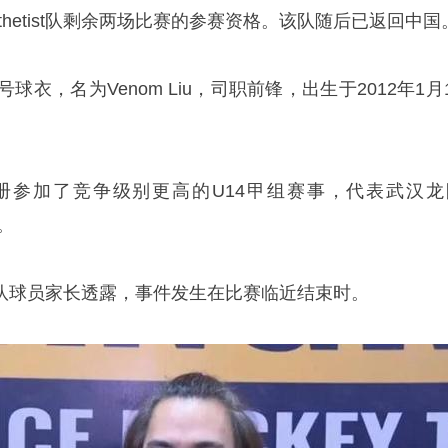
thetist队剩余两场比赛的参赛资格。该队随后已返回中国
球衣，名为Venom Liu，司职前锋，出生于2012年1月
册参加了竞争级别更高的U14甲组赛事，代表武汉龙
战。
s U12队球员家长透露，事件发生在比赛临近结束时。