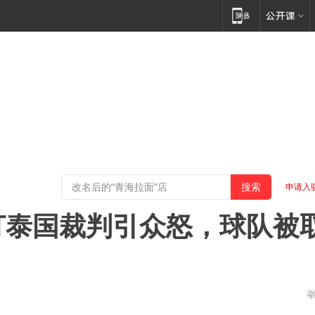
申请入
打泰国裁判引众怒，球队被