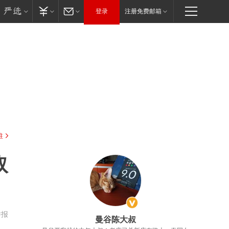
登录
注册免费邮箱
驻
取
举报
曼谷陈大叔