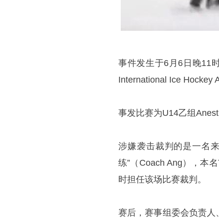
事件发生于6月6日晚11
International Ice 
事发比赛为U14乙组Anesth
涉嫌袭击裁判的是一名来
练”（Coach Ang），本
时担任该场比赛裁判。
赛后，赛事组委会负责人、赛事组