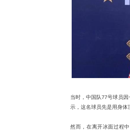
当时，中国队77号球员
示，这名球员先是用身体
然而，在离开冰面过程中