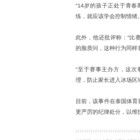
“14岁的孩子正处于青
练，就应该学会控制情绪
此外，他还批评称：“比
的脸质问，这种行为同样
“至于赛事主办方，这次
理，防止家长进入冰场区
目前，该事件在泰国体育
更严厉的纪律处分，以维