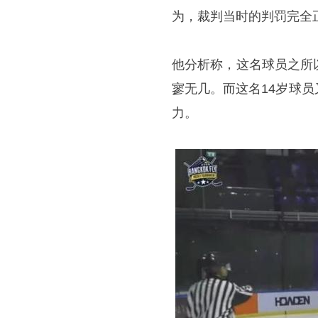
为，裁判当时的判罚完全
他分析称，这名球员之所
寥无几。而这名14岁球
力。