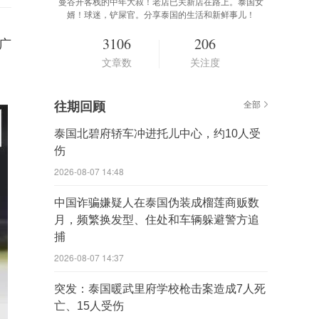
曼谷开客栈的中年大叔！老店已关新店在路上。泰国女
婿！球迷，铲屎官。分享泰国的生活和新鲜事儿！
3106
206
广
文章数
关注度
往期回顾
全部
泰国北碧府轿车冲进托儿中心，约10人受
伤
2026-08-07 14:48
中国诈骗嫌疑人在泰国伪装成榴莲商贩数
月，频繁换发型、住处和车辆躲避警方追
捕
2026-08-07 14:37
突发：泰国暖武里府学校枪击案造成7人死
亡、15人受伤