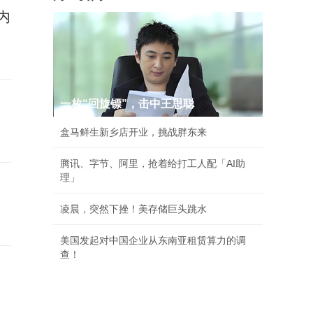
内
一枚“回旋镖”，击中王思聪
盒马鲜生新乡店开业，挑战胖东来
腾讯、字节、阿里，抢着给打工人配「AI助
理」
凌晨，突然下挫！美存储巨头跳水
美国发起对中国企业从东南亚租赁算力的调
查！