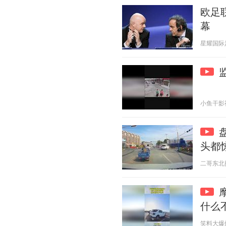
欧足
幕
星耀国际足坛
小鱼干影视 2
头都
二哥东北搞笑
什么
笑料大爆炸 2