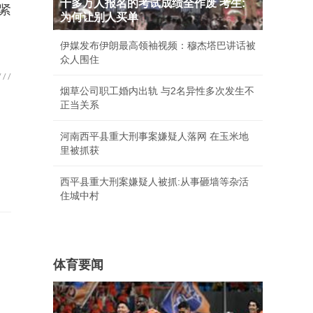
十多万人报名的考试成绩全作废 考生:
紧
为何让别人买单
伊媒发布伊朗最高领袖视频：穆杰塔巴讲话被
众人围住
烟草公司职工婚内出轨 与2名异性多次发生不
正当关系
河南西平县重大刑事案嫌疑人落网 在玉米地
里被抓获
西平县重大刑案嫌疑人被抓:从事砸墙等杂活
住城中村
体育要闻