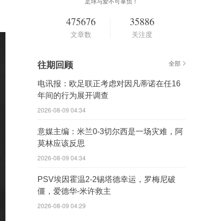
足球与爱不可辜负！
475676
35886
文章数
关注度
往期回顾
全部
电讯报：欧足联正考虑对因凡蒂诺在任16
年间的行为展开调查
2026-08-09 04:34
意媒主编：米兰0-3切尔西是一场灾难，阿
莫林应该反思
2026-08-09 04:34
PSV埃因霍温2-2锡塔德幸运，罗梅尼破
僵，爱德华-米许救主
2026-08-09 04:29