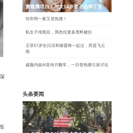
萧敬腾坦白！与大14岁妻子选择丁克
邹市明一家又登热搜！
私生子传闻后，周杰伦更多黑料被扒
王菲57岁生日没和谢霆锋一起过，而是飞云
南
戚薇内娱AI宣传片翻车，一日登热搜引发讨论
深
头条要闻
车