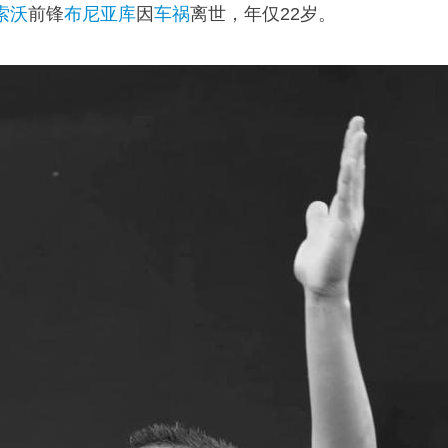
索沃
前锋
布尼亚库
因
车祸
离世，年仅22岁。