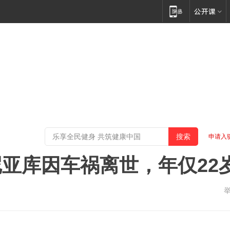
申请入
亚库因车祸离世，年仅22