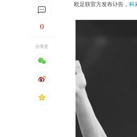
欧足联官方发布讣告，
科
0
分享至