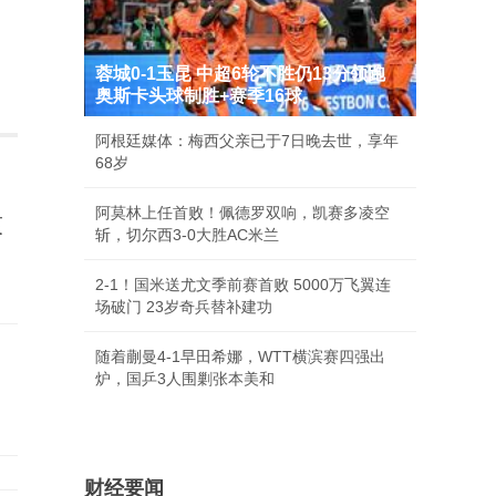
蓉城0-1玉昆 中超6轮不胜仍13分领跑
奥斯卡头球制胜+赛季16球
阿根廷媒体：梅西父亲已于7日晚去世，享年
68岁
阿莫林上任首败！佩德罗双响，凯赛多凌空
哀
斩，切尔西3-0大胜AC米兰
2-1！国米送尤文季前赛首败 5000万飞翼连
场破门 23岁奇兵替补建功
随着蒯曼4-1早田希娜，WTT横滨赛四强出
炉，国乒3人围剿张本美和
财经要闻