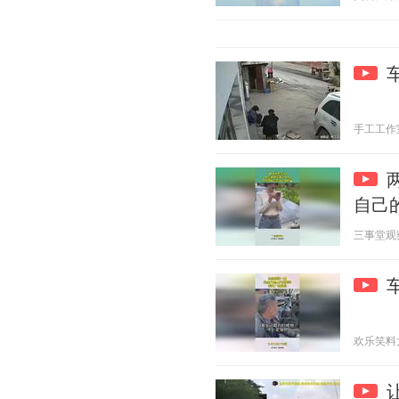
手工工作室 2
自己
三事堂观察 2
欢乐笑料大宝