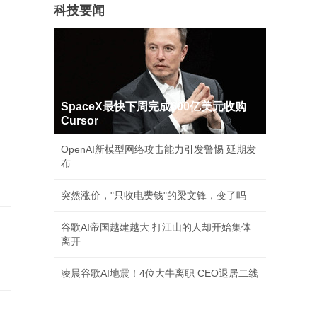
科技要闻
SpaceX最快下周完成600亿美元收购
Cursor
OpenAI新模型网络攻击能力引发警惕 延期发
布
突然涨价，"只收电费钱"的梁文锋，变了吗
谷歌AI帝国越建越大 打江山的人却开始集体
离开
凌晨谷歌AI地震！4位大牛离职 CEO退居二线