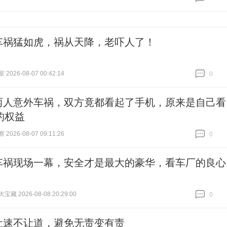
跟贴
29
车祸猛如虎，祸从天降，老吓人了！
026-08-07 00:42:14
0
跟贴
0
两人意外车祸，双方竟都看起了手机，原来是自己看
的权益
026-08-07 09:11:26
0
跟贴
0
车祸现场一幕，安全才是最大的豪华，看车厂的良心
藏 2026-08-08 20:29:00
0
跟贴
0
让速不让道，避免无责变有责