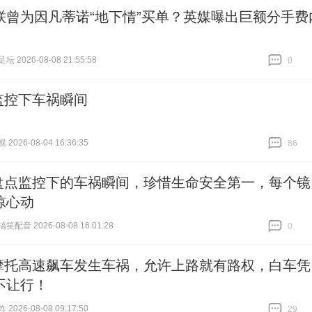
联曾为因凡蒂诺“地下情”买单？英媒曝出巨额分手费
 2026-08-08 21:55:58
0
跟贴
0
监控下车祸瞬间
026-08-04 16:36:35
86
跟贴
86
盘点监控下的车祸瞬间，珍惜生命安全第一，每个镜
惊心动
配音 2026-08-08 16:01:28
0
跟贴
0
摩托高速飙车发生车祸，允许上路就有路权，白车凭
不让行！
026-08-08 09:17:50
29