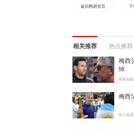
返回网易首页
下
相关推荐
热点推荐
梅西
悼
晚风知我意21
梅西
坠入温柔晚风