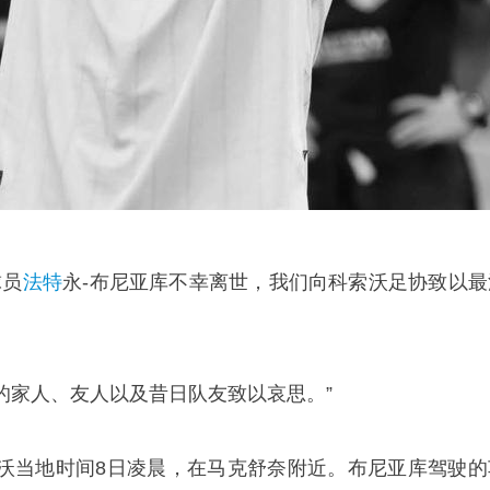
球员
法特
永-布尼亚库不幸离世，我们向科索沃足协致以最
的家人、友人以及昔日队友致以哀思。”
沃当地时间8日凌晨，在马克舒奈附近。布尼亚库驾驶的