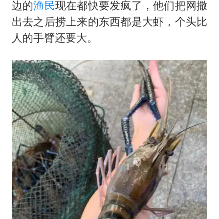
百花奖开幕式
边的
渔民
现在都快要发疯了，他们把网撒
东航：国内客票提前14天免费退改
出去之后捞上来的东西都是大虾，个头比
人的手臂还要大。
38岁演员求职万岁山NPC成功
我国外贸延续良好增长态势
“新疆阿勒泰八月能滑雪”不实
日本试射“战斧”导弹，国防部回应
夯实基础开新局