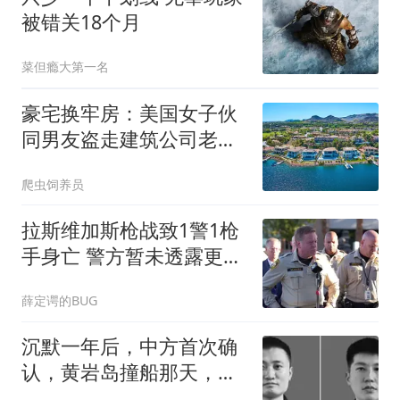
被错关18个月
菜但瘾大第一名
豪宅换牢房：美国女子伙
同男友盗走建筑公司老板
2600万美元终落网
爬虫饲养员
拉斯维加斯枪战致1警1枪
手身亡 警方暂未透露更多
细节
薛定谔的BUG
沉默一年后，中方首次确
认，黄岩岛撞船那天，有
两位英雄壮烈牺牲