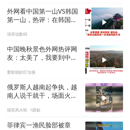
外网看中国第一山VS韩国
第一山，热评：在韩国土
堆也算山？
强哥说数码
中国晚秋景色外网热评网
友：太美了，我要到中国
留学！
爱歌唱的叮当猫
俄罗斯人越南起争执，越
南人说干就干，场面火药
味十足
搞笑风火轮
1跟贴
菲律宾一渔民脸部被章