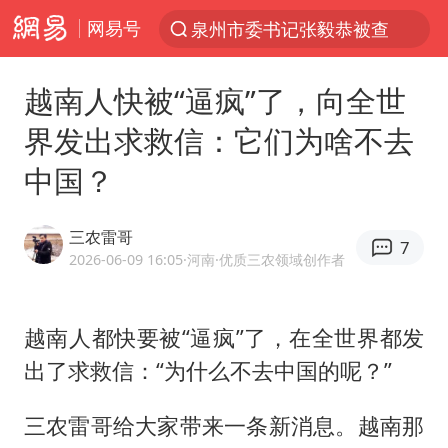
网易号
“电影+”如何激发千亿级消费新活力？
台风白海豚实时路径
越南人快被“逼疯”了，向全世
全球首个长时储能一体化产业园量产
界发出求救信：它们为啥不去
陈垣宇0-3张禹珍 国乒男单全军覆没
中国？
中巨芯：上半年归母净利润1405.77万元
四川宜宾市高县4.9级地震致1人死亡
三农雷哥
7
中国女篮70-67险胜尼日利亚女篮
2026-06-09 16:05
·河南
·优质三农领域创作者
名创优品回应女子吐槽内裤质量差
胜宏科技：股票交易异常波动
越南人都快要被“逼疯”了，在全世界都发
出了求救信：“为什么不去中国的呢？”
秋天的第一杯奶茶到底有多火
国防部：中国军队坚决反制任何闹海挑衅图谋
三农雷哥给大家带来一条新消息。越南那