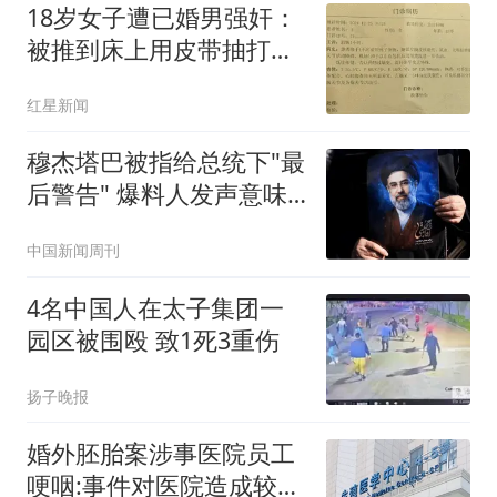
18岁女子遭已婚男强奸：
被推到床上用皮带抽打后
强奸
红星新闻
穆杰塔巴被指给总统下"最
后警告" 爆料人发声意味
深长
中国新闻周刊
4名中国人在太子集团一
园区被围殴 致1死3重伤
扬子晚报
婚外胚胎案涉事医院员工
哽咽:事件对医院造成较大