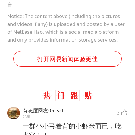
台。
Notice: The content above (including the pictures
and videos if any) is uploaded and posted by a user
of NetEase Hao, which is a social media platform
and only provides information storage services.
打开网易新闻体验更佳
有态度网友06rSxl
3
北京
一群小小弓着背的小虾米而已，吃
光它！！！