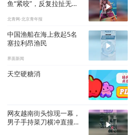
鱼“紧咬”，反复拉扯无果
直接上棍子猛敲
北青网-北京青年报
中国渔船在海上救起5名
塞拉利昂渔民
界面新闻
天空硬糖消
网友越南街头惊现一幕，
男子手持菜刀横冲直撞，
众人阻拦根本没用