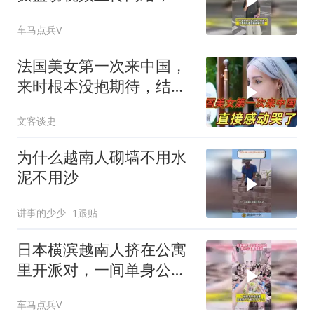
程微笑态度淡漠
车马点兵V
法国美女第一次来中国，
来时根本没抱期待，结果
直接泪洒张家界
文客谈史
为什么越南人砌墙不用水
泥不用沙
讲事的少少
1跟贴
日本横滨越南人挤在公寓
里开派对，一间单身公寓
至少挤下了几十人
车马点兵V