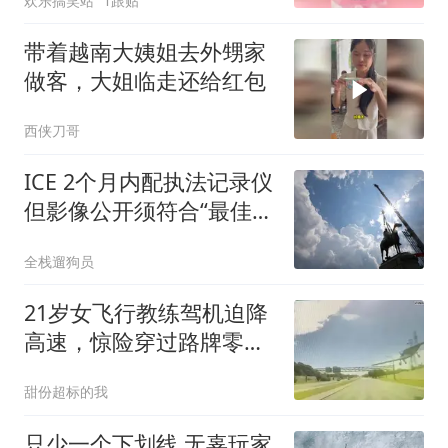
欢乐搞笑站
1跟贴
带着越南大姨姐去外甥家
做客，大姐临走还给红包
西侠刀哥
ICE 2个月内配执法记录仪
但影像公开须符合“最佳利
益”
全栈遛狗员
21岁女飞行教练驾机迫降
高速，惊险穿过路牌零伤
亡
甜份超标的我
只少一个下划线 无辜玩家