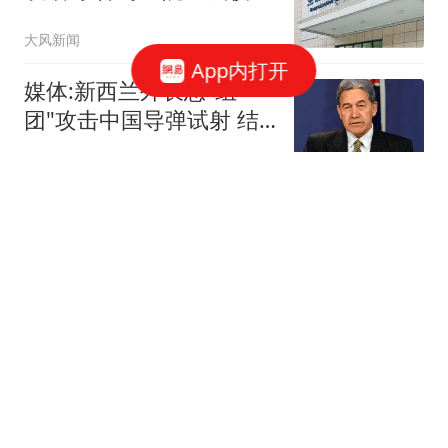
冲击
大风新闻
App内打开
媒体:新西兰外长想"组
团"攻击中国导弹试射 结
果被打脸
环球时报国际
4岁"孤独症"男童失联80小
时获救：疑吃泥土续命
看看新闻Knews
语出惊人！白俄反对派领
袖：普京失败，是白俄重
获自由的前提
真的好爱你