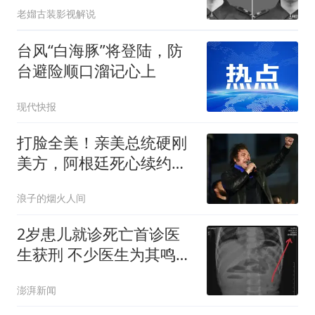
老媹古装影视解说
台风“白海豚”将登陆，防
台避险顺口溜记心上
现代快报
打脸全美！亲美总统硬刚
美方，阿根廷死心续约中
国5年，现实太清醒
浪子的烟火人间
2岁患儿就诊死亡首诊医
生获刑 不少医生为其鸣不
平
澎湃新闻