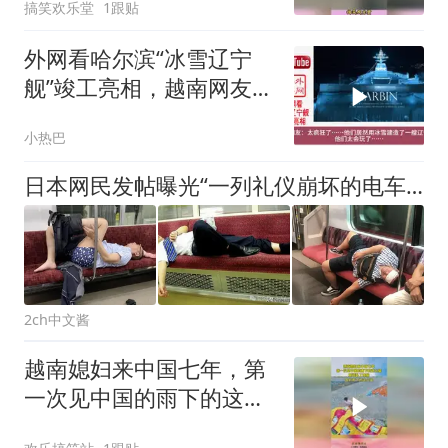
搞笑欢乐堂
1跟贴
外网看哈尔滨“冰雪辽宁
舰”竣工亮相，越南网友：
太梦幻了！
小热巴
日本网民发帖曝光“一列礼仪崩坏的电车”，加上“外国人”后火了
2ch中文酱
越南媳妇来中国七年，第
一次见中国的雨下的这么
猛，瞬间乱了阵脚