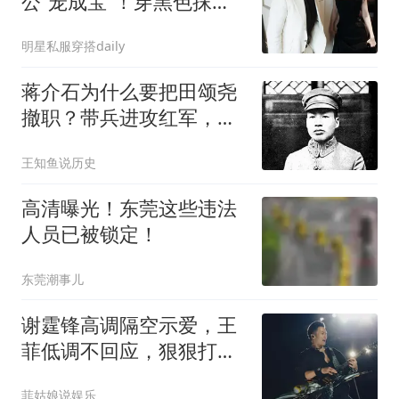
公“宠成宝”！穿黑色抹胸
裙同框老公更显小
明星私服穿搭daily
蒋介石为什么要把田颂尧
撤职？带兵进攻红军，结
果被俘投诚超过六万人！
王知鱼说历史
高清曝光！东莞这些违法
人员已被锁定！
东莞潮事儿
谢霆锋高调隔空示爱，王
菲低调不回应，狠狠打脸
全网吃瓜看客！
菲姑娘说娱乐