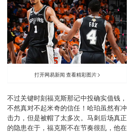
打开网易新闻 查看精彩图片
不过关键时刻福克斯那记中投确实值钱，
不然真对不起米奇的信任！哈珀虽然有冲
击力，但是被帽了太多次。马刺后场真正
的隐患在于，福克斯不在节奏很乱，他在