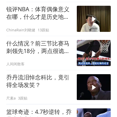
锐评NBA：体育偶像意义
在哪，什么才是历史地
位？
ChinaRain刘晓健
13跟贴
什么情况？前三节比赛马
刺领先18分，两点很诡
异，想起杜锋
人间闲散客
乔丹流泪悼念科比，竟引
得全场发笑？
尺素a
3跟贴
篮球奇迹：4.7秒逆转，乔