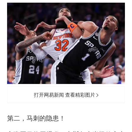
打开网易新闻 查看精彩图片
第二，马刺的隐患！