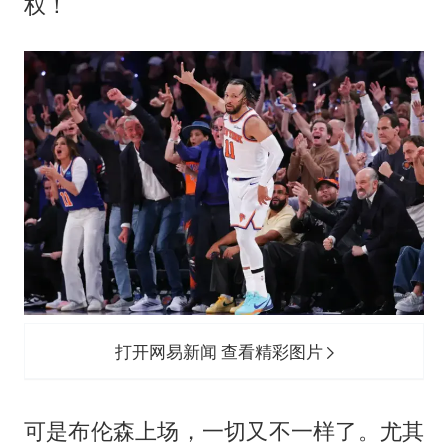
权！
打开网易新闻 查看精彩图片
可是布伦森上场，一切又不一样了。尤其