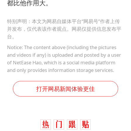
都比他作用大。
特别声明：本文为网易自媒体平台“网易号”作者上传
并发布，仅代表该作者观点。网易仅提供信息发布平
台。
Notice: The content above (including the pictures
and videos if any) is uploaded and posted by a user
of NetEase Hao, which is a social media platform
and only provides information storage services.
打开网易新闻体验更佳