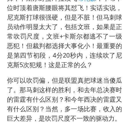
位时顶着唐斯腰眼将其怼飞！实话实说，
尼克斯打球很强硬，但是不脏！但马刺球
员动作明显太大了，包括文班，如果是正
常吹罚尺度，文班+卡斯尔都逃不了一级
恶犯！但裁判都选择大事化小！最重要的
是第四节初段，4分20秒内，连续吹了尼
克斯5次犯规！这是正常的么？
你可以吹罚偏，但是联盟真把球迷当傻瓜
了。那马刺这样的胜利，和去年总决赛时
的雷霆有什么区别？和今年西决的雷霆又
有什么区别？当然，多一场比赛，收入的
巨大差异，是吹罚尺度不一致的驱动力。