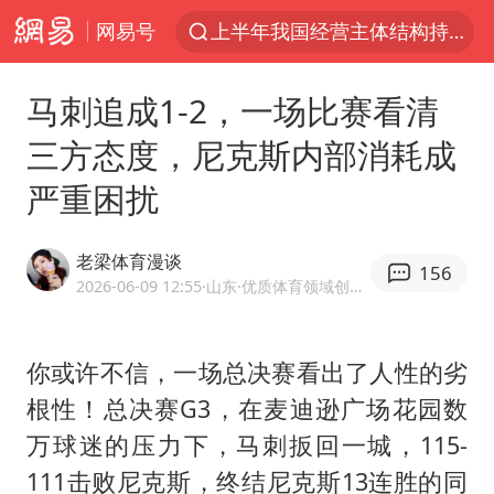
网易号
上半年我国经营主体结构持续优化
白海豚将给京津冀带来大暴雨
马刺追成1-2，一场比赛看清
刘嘉玲晒与周星驰合照
三方态度，尼克斯内部消耗成
《披荆斩棘2026》阵容官宣
严重困扰
上海有出现龙卷潜势
国足U17与阿森纳决赛取消 并列冠军
老梁体育漫谈
156
香港高温刷新历史纪录
2026-06-09 12:55
·山东
·优质体育领域创作者
女子发现前夫婚内与第三者育子
王艺迪无缘横滨赛决赛
你或许不信，一场总决赛看出了人性的劣
根性！总决赛G3，在麦迪逊广场花园数
2025年小学教师减少13.19万
万球迷的压力下，马刺扳回一城，115-
王艺迪2-4不敌张本美和止步4强
111击败尼克斯，终结尼克斯13连胜的同