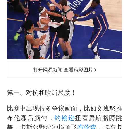
打开网易新闻 查看精彩图片
第一、对抗和吹罚尺度！
比赛中出现很多争议画面，比如文班怒推
布伦森
后脑勺，
约翰逊
扭着唐斯胳膊跳
舞，卡斯尔野蛮冲撞顶飞
布伦森
，卡布卡