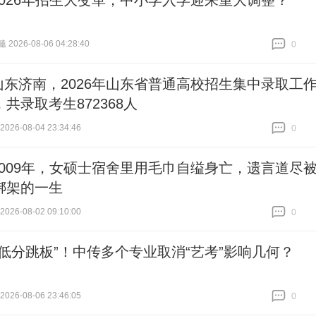
2026年招生大变革，中小学入学迎来重大调整？
026-08-06 04:28:40
0
跟贴
0
山东济南，2026年山东省普通高校招生集中录取工
共录取考生872368人
26-08-04 23:34:46
0
跟贴
0
2009年，女硕士宿舍里用毛巾自缢身亡，遗言道尽
绑架的一生
26-08-02 09:10:00
0
跟贴
0
“低分跳板”！中传多个专业取消“艺考”影响几何？
26-08-06 23:46:05
0
跟贴
0