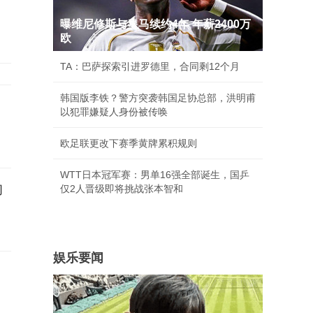
曝维尼修斯与皇马续约4年 年薪2400万
欧
TA：巴萨探索引进罗德里，合同剩12个月
韩国版李铁？警方突袭韩国足协总部，洪明甫
以犯罪嫌疑人身份被传唤
欧足联更改下赛季黄牌累积规则
WTT日本冠军赛：男单16强全部诞生，国乒
的
仅2人晋级即将挑战张本智和
娱乐要闻