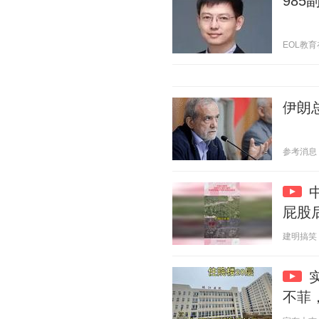
98
EOL教育在线
伊朗
参考消息 20
屁股
建明搞笑 20
不菲