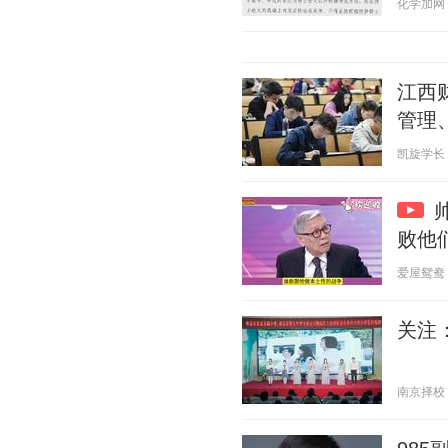
化学加网 20
江西
管理
凯旋学长 20
败他
爱屋鸳鸯 20
关注
南京择校 20