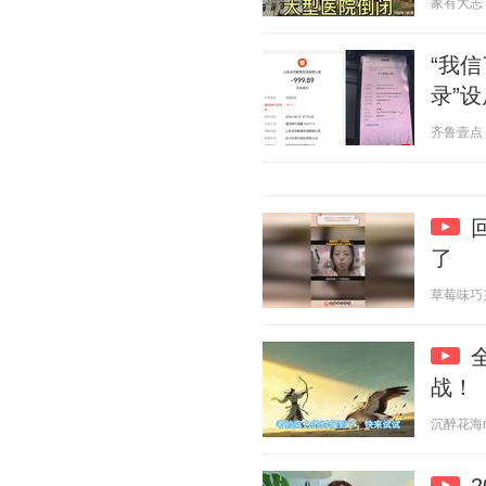
家有大志 20
“我
录”设
齐鲁壹点 20
了
草莓味巧克力
战！
沉醉花海m 2