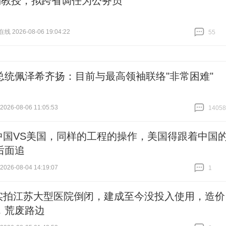
5副教授，拟跨省调任为公务员
 2026-08-06 19:04:22
55
跟贴
55
总统佩泽希齐扬：目前与最高领袖联络"非常困难"
26-08-06 11:05:53
14058
跟贴
14058
中国VS美国，同样的工程的操作，美国得跟着中国
后面追
26-08-04 14:19:07
1
跟贴
1
实拍江苏大型医院倒闭，建成至今没投入使用，造价
，荒废路边