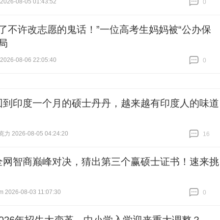
26-08-05 01:43:52
0
跟贴
0
信了不许改志愿的鬼话！”一位高考生妈妈被“公办保
局
26-08-06 22:05:40
0
跟贴
0
回到印度一个月的硕士丹丹，越来越有印度人的味道
 2026-08-05 04:24:20
16
跟贴
16
全网智商巅峰对决，猜出第三个赢硕士证书！速来挑
026-08-03 11:07:30
0
跟贴
0