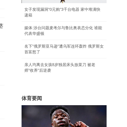
女子发现漏洞"0元购"3千台电器 家中堆满快
递箱
济
媒体:涉台问题麦考尔与鲁比奥表态分化 谁能
代表华盛顿
名下"俄罗斯亚马逊"遭乌军连环轰炸 俄罗斯女
首富怒了
亲人均离去女孩8岁独居床头放菜刀 被老
师"收养"后逆袭
体育要闻