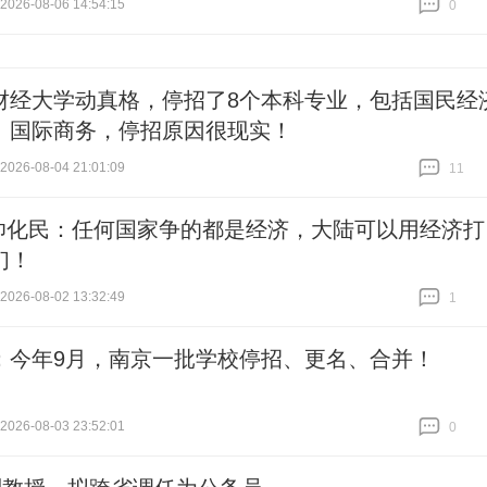
26-08-06 14:54:15
0
跟贴
0
财经大学动真格，停招了8个本科专业，包括国民经
、国际商务，停招原因很现实！
26-08-04 21:01:09
11
跟贴
11
帅化民：任何国家争的都是经济，大陆可以用经济打
们！
26-08-02 13:32:49
1
跟贴
1
：今年9月，南京一批学校停招、更名、合并！
26-08-03 23:52:01
0
跟贴
0