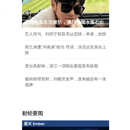
周杰伦私生活被扒，澳门传闻水落石出
艺人何与、刘些宁双双否认恋情：单身，勿扰
荷兰弟遭“河南弟”抢功 导演，演员证实亲自上
阵
受台风影响，浙江一演唱会紧急宣布延期
被前助理背刺，刘晓庆发声，原来她还有一张
底牌
财经要闻