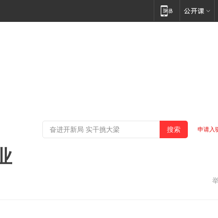
申请入
业