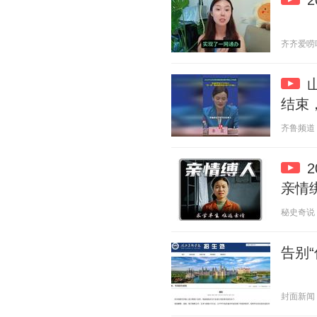
齐齐爱唠嗑 2
结束，
齐鲁频道 20
亲情
秘史奇说 20
告别
封面新闻 20