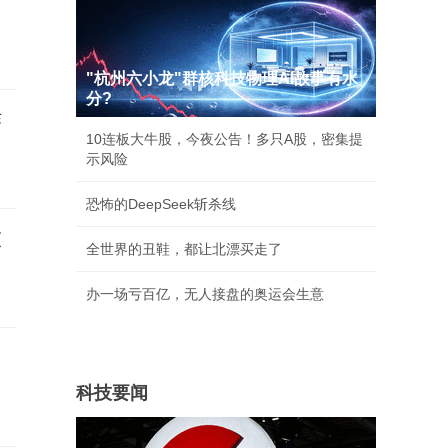
"杭州六小龙"群核科技物理AI故事有水
分?
作
10连板大牛股，今夜公告！多只A股，密集提
示风险
恐怖的DeepSeek斩杀线
被
全世界的丑鞋，都让北漂买走了
办一场亏百亿，无人接盘的奥运会生意
科技要闻