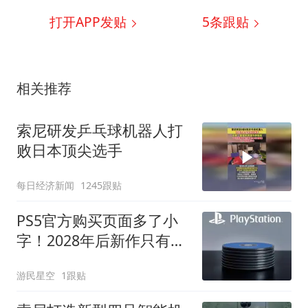
打开APP发贴
5
条跟贴
相关推荐
索尼研发乒乓球机器人打
败日本顶尖选手
每日经济新闻
1245跟贴
PS5官方购买页面多了小
字！2028年后新作只有数
字版
游民星空
1跟贴