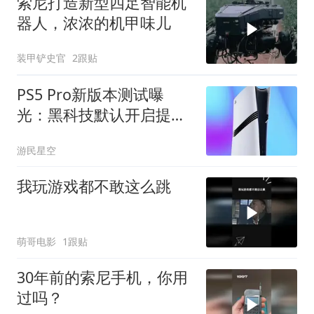
索尼打造新型四足智能机
器人，浓浓的机甲味儿
装甲铲史官
2跟贴
PS5 Pro新版本测试曝
光：黑科技默认开启提升
画质
游民星空
我玩游戏都不敢这么跳
萌哥电影
1跟贴
30年前的索尼手机，你用
过吗？