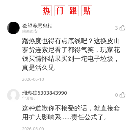
欲望养恶鬼枯
3
陕西西安
蹭热度也得有点底线吧？这换皮山
寨货连索尼看了都得气笑，玩家花
钱买情怀结果买到一坨电子垃圾，
真是活久见
2026-06-10
珊瑚礁6303843990
0
宁夏银川
这种道歉你不接受的话，就直接套
用扩大影响系……责任公式了。
2026-06-09