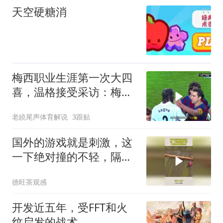
天空硬糖消
梅西职业生涯第一次大四
喜，温格接受采访：梅西
是足球游戏里走出来的球
老皢尾声体育解说
3跟贴
员
国外的游戏就是刺激，这
一下绝对撞的不轻，隔着
屏幕都觉得疼
德旺茶观感
开发近五年，受FFT和火
纹启发的战术