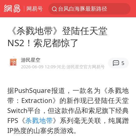
网易号
台风白海豚最新路径
昆明石林火把节
《杀戮地带》登陆任天堂
63岁关之琳否认与27岁模特恋情
NS2！索尼都惊了
外交部发言人就广岛核爆81周年等答记者问
27岁女子成组织卖淫集团主犯被通缉
游民星空
5
我国编制完成新版全月地质图
2026-06-09 12:09
·河北
·游民星空官方网易号
贵州轮胎子公司获美国退税8136万
据PushSquare报道，一款名为《杀戮地
胡塞武装袭扰红海航运行动升级
带：Extraction》的新作现已登陆任天堂
郑国霖回应去景区上班被保安拦下
Switch平台，但这款作品和索尼旗下经典
80后女柜员逆袭成4200亿银行副行长
FPS《
杀戮地带
》系列毫无关联，纯属蹭
感觉全东北都在等7号
IP热度的山寨劣质游戏。