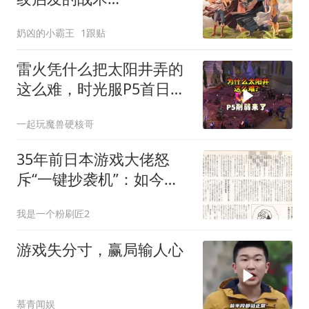
RPG《Beaten Path》公
奶凶的小霸王
1跟贴
布，2027年发售
雷火凭什么把太阳井弄的
这么难，时光服P5首日全
员坐牢！
一起玩魔兽硬核哥
35年前日本游戏大佬怒
斥“一键抄袭机”：如今正
批量生产爆款
我是一个粉刷匠2
游戏失分寸，赢局输人心
慕青闻娱