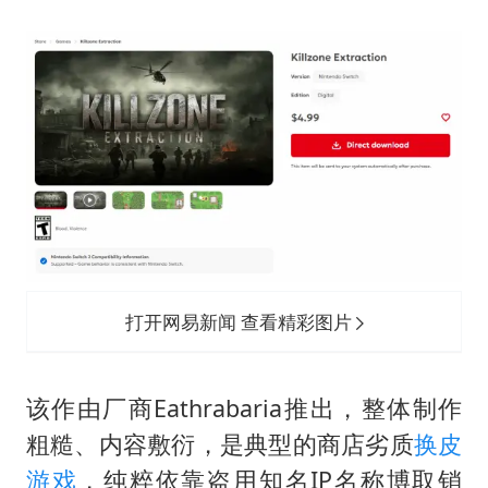
扎哈罗娃批广岛市长不提美国原子弹
泰国一女公务员妆容引争议 本人回应
多地要求领导干部带头休假
女子利用漏洞0元薅走3000多件家电
东方甄选被判赔偿江小白30万元
奋进开新局 实干挑大梁
打开网易新闻 查看精彩图片
该作由厂商Eathrabaria推出，整体制作
粗糙、内容敷衍，是典型的商店劣质
换皮
游戏
，纯粹依靠盗用知名IP名称博取销