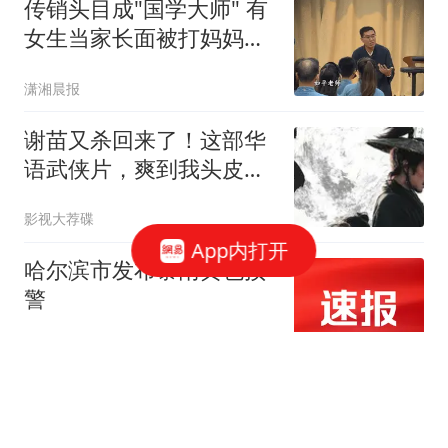
传销头目成"国学大师" 有
女生当家长面被打妈妈只
会哭
潇湘晨报
谢苗又杀回来了！这部华
语武侠片，爽到我头皮发
麻
影视大荐碟
App内打开
哈尔滨市发布暴雨黄色预
警
金台资讯
“悲剧英雄”泽连斯基：用
百万血肉试错，让中国拿