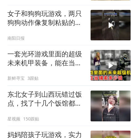
女子和狗狗玩游戏，两只
狗狗动作像复制粘贴的一
样
南阳日报
一套光环游戏里面的超级
未来机甲装备，能在当铺
卖多少钱？
新鲜寻宝
3跟贴
东北女子到山西玩错过饭
点，找了十几个饭馆都没
开门：午休到几点
星视频
150跟贴
妈妈陪孩子玩游戏，实力