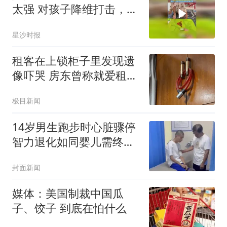
太强 对孩子降维打击，网
友：全程只听到妈妈在催
星沙时报
进度
租客在上锁柜子里发现遗
像吓哭 房东曾称就爱租给
男生
极目新闻
14岁男生跑步时心脏骤停
智力退化如同婴儿需终身
护理
封面新闻
媒体：美国制裁中国瓜
子、饺子 到底在怕什么