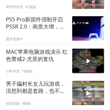
装甲铲史官
47跟贴
PS5 Pro新固件强制开启
PSSR 2.0：画质大增，但
标准版玩家只能干看？
固件更新中
MAC苹果电脑游戏演示 红
色警戒2-尤里的复仇
小虾学堂
16跟贴
男子骗村长女儿玩游戏，
没想到都是套路，也不怕
村长事后算账！
搞笑也姐
4跟贴