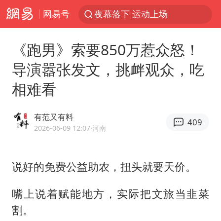
网易号
夜幕落下 运动上场
泰交通部副部长回应中国游客遭歧视
《跑男》索要850万惹众怒！
Meta被判支付5.67亿美元
导演嚣张发文，挑衅观众，吃
1岁宝宝碰坏纸巾盒 宝妈被索赔924元
相难看
男子结婚8年3个女儿均非亲生
中信证券：预计铜板块将迎来共振上涨
有范又有料
409
台风白海豚逼近 暴雨大暴雨来袭
2026-06-09 12:07
·河南
“空调24小时开着更省电”不实
公司“上四休三”但要降薪1000元
说好的免费公益助农，扭头就要天价。
47岁妈妈突然产女 26岁女儿：很震惊
嘴上说着赋能地方，实际把文旅当韭菜
OpenAI为免费用户升级GPT-5.6 Luna
割。