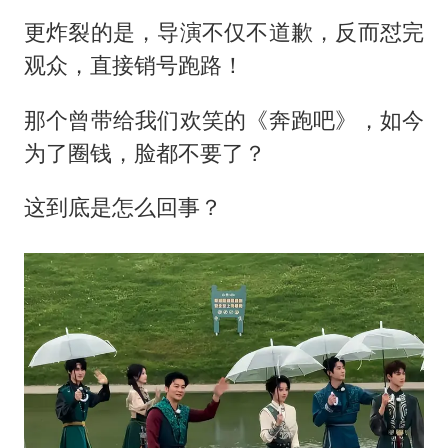
“中国蔬菜之乡”最高温达41.8℃
更炸裂的是，导演不仅不道歉，反而怼完
段绚竞因公牺牲 年仅44岁
观众，直接销号跑路！
日本广岛民众举行游行反对政府行径
27岁女子成组织卖淫集团主犯被通缉
那个曾带给我们欢笑的《
奔跑吧
》，如今
为了圈钱，脸都不要了？
97岁英国奶奶飞上天再破吉尼斯纪录
女子开一天一夜空调后二氧化碳中毒
这到底是怎么回事？
奋进开新局 实干挑大梁