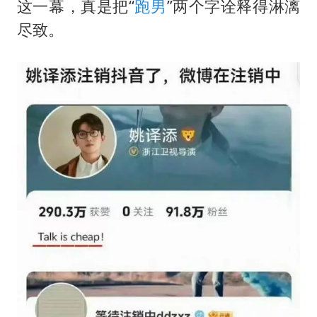
这一幕，真是把“
跑男
”两个字诠释得淋漓
尽致。