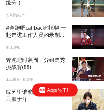
缘分！
芒果影娱ym
#奔跑吧callback时刻# 一
起走进工作人员的录制幕
后Vlog，记录《奔跑吧》
浙江卫视
拍摄的真实日常～（视频
来源：牛牛冲冲冲）#奔
奔跑吧时装周：分组走秀
跑吧# 奔跑吧
挑战赛(88)
上班摸鱼一级选手
App内打开
综艺里谁能治住白鹿？我
只服于洋