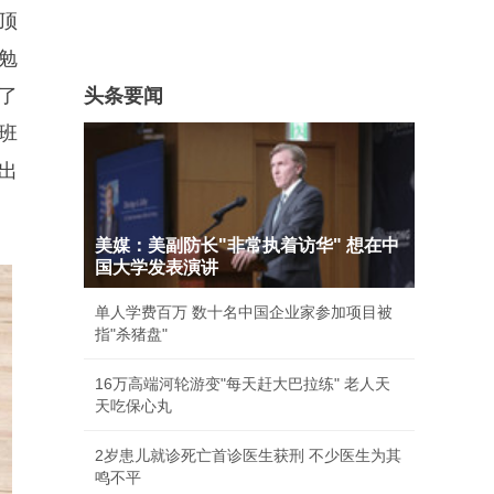
顶
勉
了
头条要闻
班
出
美媒：美副防长"非常执着访华" 想在中
国大学发表演讲
单人学费百万 数十名中国企业家参加项目被
指"杀猪盘"
16万高端河轮游变"每天赶大巴拉练" 老人天
天吃保心丸
2岁患儿就诊死亡首诊医生获刑 不少医生为其
鸣不平