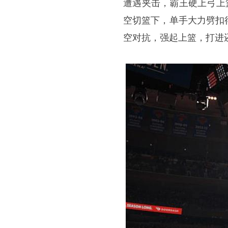
遭遇夹击，霸王硬上弓上
空切篮下，单手大力劈扣
空对抗，强起上篮，打进