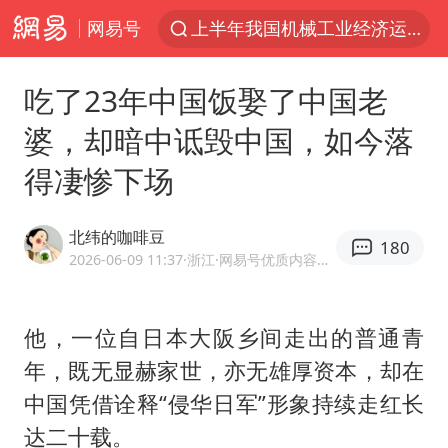
网易号
官方通报教师招聘笔试前13名被淘汰
四川宜宾市高县发生4.9级地震
吃了23年中国饭娶了中国老
A股三大股指收涨
婆，却暗中诋毁中国，如今落
泰国枪击案凶手先杀祖父母后行凶
得凄惨下场
台风“白海豚”体型变大！环流面积接近13个浙江那么大
泰国校园枪击案死亡人数升至7人
北纬的咖啡豆
180
2026-06-09 11:37
·浙江
·网易号优质内容创作者
河南回应带薪错峰休假通知引争议
国防部回应日本试射“战斧”导弹
他，一位自日本大阪乡间走出的普通青
国防部：坚决反制任何闹海挑衅图谋
年，既无显赫家世，亦无雄厚资本，却在
女子开一天一夜空调后二氧化碳中毒
中国凭借诠释“侵华日军”形象持续走红长
向鹏0-3不敌张本智和
达二十载。