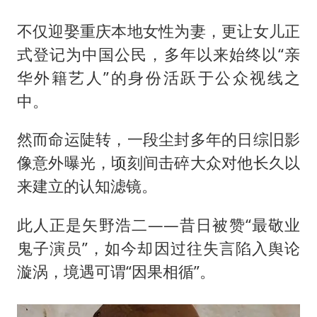
江苏发布台风蓝色预警
不仅迎娶重庆本地女性为妻，更让女儿正
“立秋的第一杯奶茶”又爆单了
式登记为中国公民，多年以来始终以“亲
改名后的“青海拉面”店
华外籍艺人”的身份活跃于公众视线之
陕西省委书记赶赴柞水县杏坪镇
中。
女孩摆摊卖菌子时收到北大通知书
然而命运陡转，一段尘封多年的日综旧影
东方之约 相约未来
像意外曝光，顷刻间击碎大众对他长久以
来建立的认知滤镜。
此人正是
矢野浩二
——昔日被赞“最敬业
鬼子演员”，如今却因过往失言陷入舆论
漩涡，境遇可谓“因果相循”。