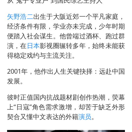
从“鬼子专业户”到国民综艺主持人
矢野浩二
出生于大阪近郊一个平凡家庭，
经济条件有限，学业亦未完成，少年时期
便踏入社会谋生。他曾端过酒杯、跑过群
演，在
日本
影视圈辗转多年，始终未能获
得稳定戏约与主流关注。
2001年，他作出人生关键抉择：远赴中国
发展。
彼时正值国内抗战题材剧创作热潮，荧幕
上“日寇”角色需求激增，却苦于缺乏外形
契合又懂中文表达的外籍
演员
。