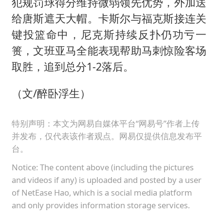
犯规罚球得分维持微弱领先优势，外加送
给唐斯遮天大帽。卡斯尔与福克斯接连关
键投篮命中，尼克斯持续反扑仍功亏一
篑，文班亚马全能表现帮助马刺惊险客场
取胜，追到总分1-2落后。
（文/醉卧浮生）
特别声明：本文为网易自媒体平台“网易号”作者上传
并发布，仅代表该作者观点。网易仅提供信息发布平
台。
Notice: The content above (including the pictures
and videos if any) is uploaded and posted by a user
of NetEase Hao, which is a social media platform
and only provides information storage services.