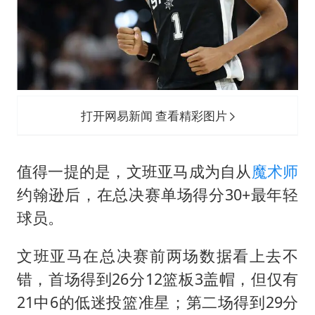
打开网易新闻 查看精彩图片
值得一提的是，文班亚马成为自从
魔术师
约翰逊后，在总决赛单场得分30+最年轻
球员。
文班亚马在总决赛前两场数据看上去不
错，首场得到26分12篮板3盖帽，但仅有
21中6的低迷投篮准星；第二场得到29分