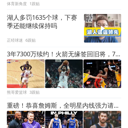
体育新角度
1跟贴
湖人多罚1635个球，下赛
季还能继续保持吗
正经球迷
6跟贴
3年7300万续约！火箭无缘签回旧将，7换1交易，斯通亲手送走准全明星
熊哥爱篮球
3跟贴
重磅！恭喜詹姆斯，全明星内线强力请求加盟，76人，牛逼了！