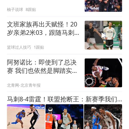
柚子说球
8跟贴
文班家族再出天赋怪！20
岁亲弟2米03，跟随马刺
合练冲NBA
篮球过人技巧
1跟贴
阿努诺比：即使到了总决
赛 我们也依然是脚踏实地
一场一场地打
北青网-北京青年报
马刺8-4雷霆！联盟抢断王：新赛季我们必须击败他们