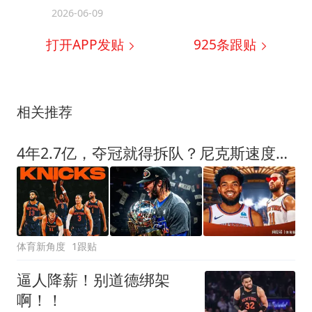
2026-06-09
打开APP发贴
925
条跟贴
相关推荐
4年2.7亿，夺冠就得拆队？尼克斯速度交易
体育新角度
1跟贴
逼人降薪！别道德绑架
啊！！