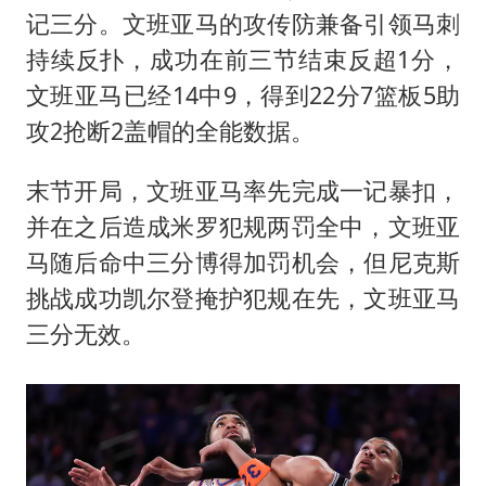
记三分。文班亚马的攻传防兼备引领马刺
持续反扑，成功在前三节结束反超1分，
文班亚马已经14中9，得到22分7篮板5助
攻2抢断2盖帽的全能数据。
末节开局，文班亚马率先完成一记暴扣，
并在之后造成米罗犯规两罚全中，文班亚
马随后命中三分博得加罚机会，但尼克斯
挑战成功凯尔登掩护犯规在先，文班亚马
三分无效。