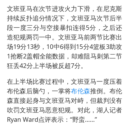
文班亚马在次节进攻火力下滑，在尼克斯
持续反扑追分情况下，文班亚马次节后半
段一度三分与空接暴扣连得5分，之后还
造犯规两罚一中。文班亚马前两节比赛出
场19分13秒，10中6得到15分4篮板3助攻
1抢断2盖帽全能数据，却难阻马刺第二节
狂丢42分上半场被反超7分。
在上半场比赛过程中，文班亚马一度压着
布伦森
后脑勺，一掌将
布伦森
推倒。布伦
森直接起身与文班亚马对峙，但裁判没有
吹罚文班亚马恶意犯规。对此，湖人记者
Ryan Ward点评表示：“野蛮……”