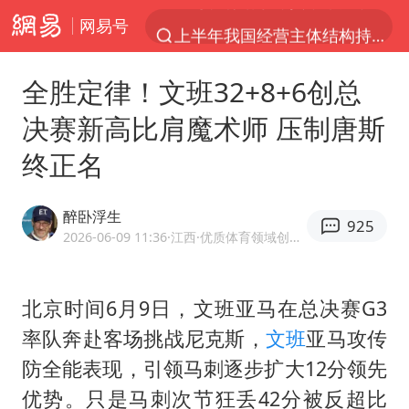
网易号
上半年我国经营主体结构持续优化
杭州机场已取消航班388架次
全胜定律！文班32+8+6创总
中国籍豪华游艇富商之子在泰国被杀
决赛新高比肩魔术师 压制唐斯
《披荆斩棘2026》阵容官宣
终正名
中国第1高楼阻尼器摆动明显
上海有出现龙卷潜势
醉卧浮生
925
国足U17与阿森纳决赛取消 并列冠军
2026-06-09 11:36
·江西
·优质体育领域创作者
《龙餐馆》 冲奖
上门女婿出轨女邻居多年被判重婚罪
北京时间6月9日，文班亚马在总决赛G3
率队奔赴客场挑战尼克斯，
文班
亚马攻传
2025年小学教师减少13.19万
防全能表现，引领马刺逐步扩大12分领先
女子发现前夫婚内与第三者育子
优势。只是马刺次节狂丢42分被反超比