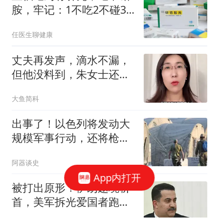
胺，牢记：1不吃2不碰3
件事
任医生聊健康
丈夫再发声，滴水不漏，
但他没料到，朱女士还有
张不为人知的底牌
大鱼简科
出事了！以色列将发动大
规模军事行动，还将枪口
对准中国记者？
阿器谈史
App内打开
被打出原形！伊朗越境斩
首，美军拆光爱国者跑
路，库尔德彻底被卖