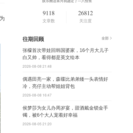
娱乐圈这条河我趟定了—八怪鱼
9118
26812
为
文章数
关注度
往期回顾
全部
张檬首次带娃回韩国婆家，16个月大儿子
白又帅，看得都是英文绘本
2026-08-08 21:48
偶遇田亮一家，森碟比弟弟矮一头表情好
冷，亮仔主动帮姐姐背包
2026-08-08 16:47
侯梦莎为女儿办周岁宴，甜酒戴金锁金手
镯，被6个大人宠着好幸福
2026-08-05 21:20