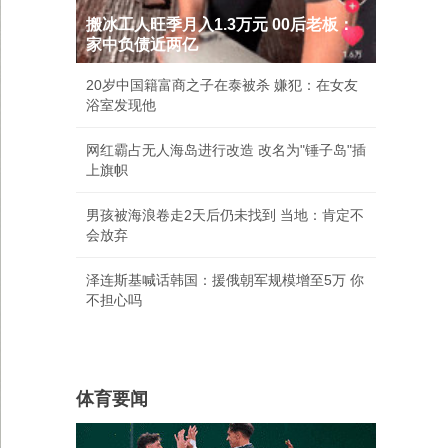
搬冰工人旺季月入1.3万元 00后老板：
家中负债近两亿
20岁中国籍富商之子在泰被杀 嫌犯：在女友
浴室发现他
网红霸占无人海岛进行改造 改名为"锤子岛"插
上旗帜
男孩被海浪卷走2天后仍未找到 当地：肯定不
会放弃
泽连斯基喊话韩国：援俄朝军规模增至5万 你
不担心吗
体育要闻