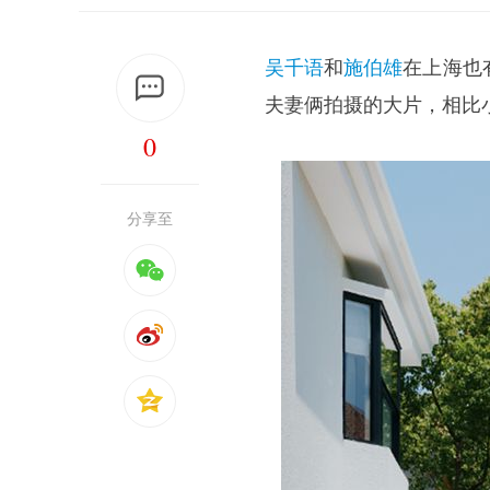
吴千语
和
施伯雄
在上海也
夫妻俩拍摄的大片，相比
0
分享至