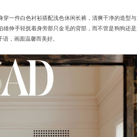
身穿一件白色衬衫搭配浅色休闲长裤，清爽干净的造型与
伯雄伸手轻抚着身旁那只金毛的背部，而不管是狗狗还是
千语
，画面温馨而美好。