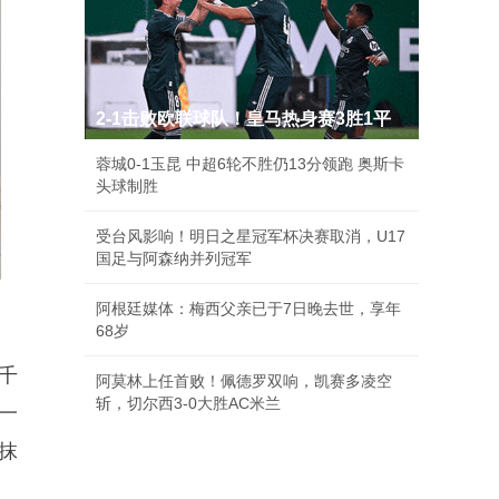
2-1击败欧联球队！皇马热身赛3胜1平
蓉城0-1玉昆 中超6轮不胜仍13分领跑 奥斯卡
头球制胜
受台风影响！明日之星冠军杯决赛取消，U17
国足与阿森纳并列冠军
阿根廷媒体：梅西父亲已于7日晚去世，享年
68岁
千
阿莫林上任首败！佩德罗双响，凯赛多凌空
斩，切尔西3-0大胜AC米兰
一
抹