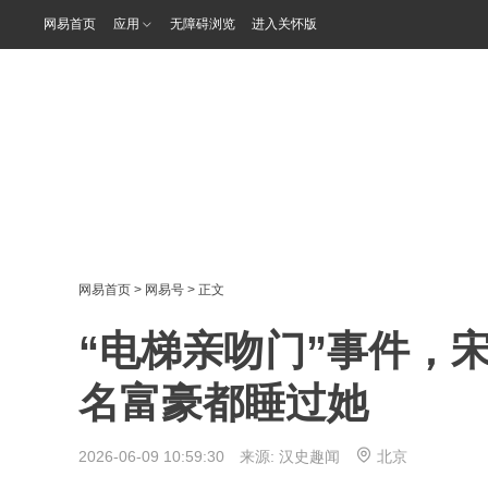
网易首页
应用
无障碍浏览
进入关怀版
网易首页
>
网易号
> 正文
“电梯亲吻门”事件，
名富豪都睡过她
2026-06-09 10:59:30 来源:
汉史趣闻
北京