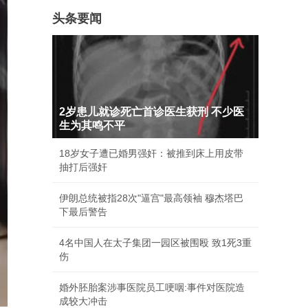
头条要闻
2岁患儿就诊死亡首诊医生获刑 不少医
生为其鸣不平
18岁女子遭已婚男强奸：被推到床上用皮带
抽打后强奸
伊朗总统被指28次"逼宫"最高领袖 穆杰塔巴
下最后警告
4名中国人在太子集团一园区被围殴 致1死3重
伤
婚外胚胎案涉事医院员工哽咽:事件对医院造
成较大冲击