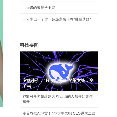
papi酱的智慧学不完
一人生出一个连，超级富豪正在“批量造娃”
科技要闻
突然涨价，"只收电费钱"的梁文锋，变
了吗
谷歌AI帝国越建越大 打江山的人却开始集体
离开
凌晨谷歌AI地震！4位大牛离职 CEO退居二线