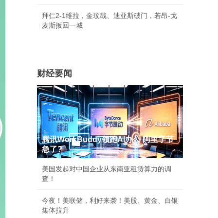
拜仁2-1维拉，金玟哉、迪亚斯破门，若昂-戈
麦斯扳回一城
财经要闻
腾讯WorkBuddy领跑AI办公 阿里字节
急了?
美国发起对中国企业从东南亚租赁算力的调
查！
今夜！美联储，利好来袭！美股、黄金、白银
集体拉升