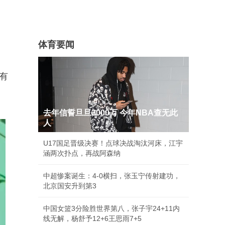
体育要闻
有
去年信誓旦旦3000万 今年NBA查无此
人
U17国足晋级决赛！点球决战淘汰河床，江宇
涵两次扑点，再战阿森纳
中超惨案诞生：4-0横扫，张玉宁传射建功，
北京国安升到第3
中国女篮3分险胜世界第八，张子宇24+11内
线无解，杨舒予12+6王思雨7+5