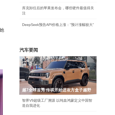
库克卸任后的苹果发布会，哪些硬件最值得关
注
DeepSeek预告API价格上涨：“预计涨幅较大”
她
汽车要闻
越7全球首秀 传祺开始进攻方盒子越野
智界V9超级工厂溯源 以纯血鸿蒙定义中国智
造自我进化