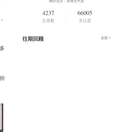
用白话文，讲述古代史
4237
66005
，
文章数
关注度
往期回顾
全部
多
抑