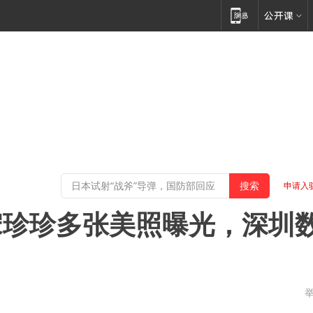
申请入
宋珍珍多张美照曝光，深圳