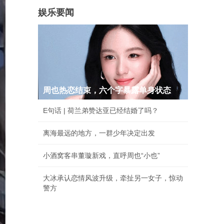
娱乐要闻
周也热恋结束，六个字暴露单身状态
E句话 | 荷兰弟赞达亚已经结婚了吗？
离海最远的地方，一群少年决定出发
小酒窝客串董璇新戏，直呼周也“小也”
大冰承认恋情风波升级，牵扯另一女子，惊动
警方