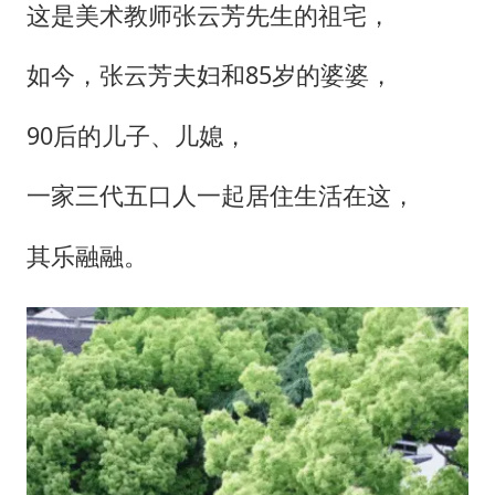
李云泽严重违纪违法
这是美术教师张云芳先生的祖宅，
王力宏演唱会黄牛带观众藏匿被查获
如今，张云芳夫妇和85岁的婆婆，
国防部回应日本试射“战斧”导弹
陕西省委书记赶赴柞水县杏坪镇
90后的儿子、儿媳，
女孩摆摊卖菌子时收到北大通知书
一家三代五口人一起居住生活在这，
改名后的“青海拉面”店
其乐融融。
东方之约 相约未来