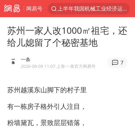
网易号
上半年我国机械工业经济运行稳中有进
实测秋天第一杯奶茶
苏州一家人改1000㎡祖宅，还
泰国枪击案凶手先杀祖父母后行凶
给儿媳留了个秘密基地
四川宜宾市高县发生4.9级地震
台风“白海豚”体型变大！环流面积接近13个浙江那么大
一条
7
泰国校园枪击案死亡人数升至7人
2026-06-09 11:07
·上海
·一条官方网易号
东航新规：提前14天可免费退改签
苏州越溪东山脚下的村子里
河南回应撤回领导带薪错峰休假通知
汪峰阻止14岁女儿买大牌
有一栋房子格外引人注目，
江苏发布台风蓝色预警
粉墙黛瓦，景致层层错落，
国防部：坚决反制任何闹海挑衅图谋