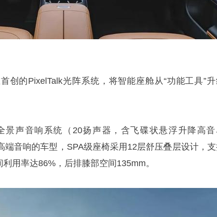
创的PixelTalk光阵系统，将智能座舱从“功能工具”
杜比全景声音响系统（20扬声器，含飞碟状悬浮升降高音
高端音响的车型，SPA级座椅采用12层舒压叠层设计，支
间利用率达86%，后排膝部空间135mm。