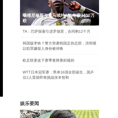
曝维尼修斯与皇马续约4年 年薪2400万
欧
TA：巴萨探索引进罗德里，合同剩12个月
韩国版李铁？警方突袭韩国足协总部，洪明甫
以犯罪嫌疑人身份被传唤
欧足联更改下赛季黄牌累积规则
WTT日本冠军赛：男单16强全部诞生，国乒
仅2人晋级即将挑战张本智和
娱乐要闻