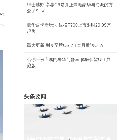
绅士越野 享界G9是真正兼顾豪华与硬派的方
盒子SUV
，定
与
豪华皮卡新玩法 纵横F700上市限时29.99万
起售
重大更新 别克至境OS 2.1本月推送OTA
给你一份专属的奢华与舒享 体验仰望U8L鼎
藏版
头条要闻
地面打不穿"空战"打不停 普京高调"换