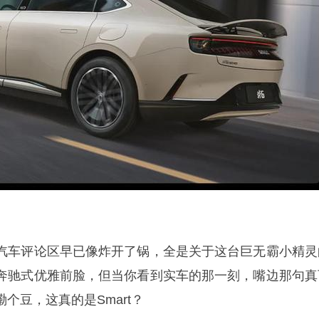
汽车评论区早已像炸开了锅，全是关于这台巨无霸小精灵
奔驰式优雅前脸，但当你看到实车的那一刻，嘴边那句真
个豆，这真的是Smart？