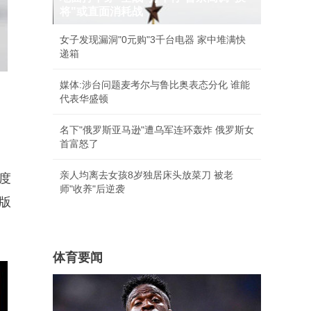
将"或直面消耗战
女子发现漏洞"0元购"3千台电器 家中堆满快
递箱
媒体:涉台问题麦考尔与鲁比奥表态分化 谁能
代表华盛顿
。
名下"俄罗斯亚马逊"遭乌军连环轰炸 俄罗斯女
首富怒了
亲人均离去女孩8岁独居床头放菜刀 被老
度
师"收养"后逆袭
版
体育要闻