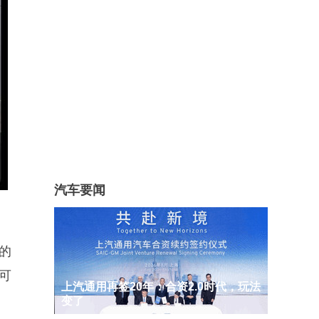
汽车要闻
的
可
上汽通用再签20年：合资2.0时代，玩法
变了