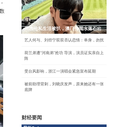
表，
数
周杰伦私生活被扒，澳门传闻水落石出
艺人何与、刘些宁双双否认恋情：单身，勿扰
荷兰弟遭“河南弟”抢功 导演，演员证实亲自上
阵
受台风影响，浙江一演唱会紧急宣布延期
被前助理背刺，刘晓庆发声，原来她还有一张
底牌
财经要闻