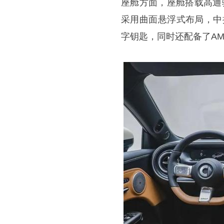
座舱方面，座舱搭载高通骁龙
采用曲面悬浮式布局，中控
字钥匙，同时还配备了AMD