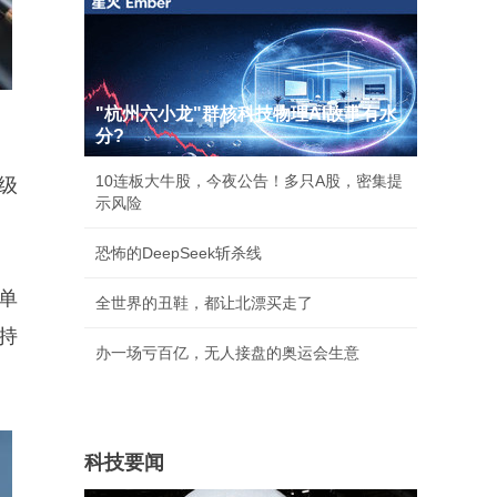
"杭州六小龙"群核科技物理AI故事有水
分?
10连板大牛股，今夜公告！多只A股，密集提
升级
示风险
恐怖的DeepSeek斩杀线
单
全世界的丑鞋，都让北漂买走了
持
办一场亏百亿，无人接盘的奥运会生意
科技要闻