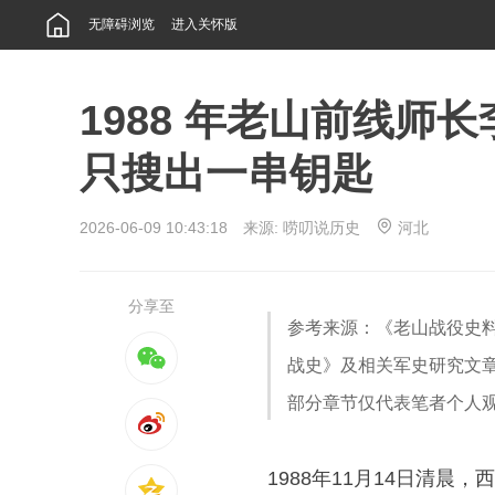
无障碍浏览
进入关怀版
1988 年老山前线师
只搜出一串钥匙
2026-06-09 10:43:18 来源:
唠叨说历史
河北
分享至
参考来源：《老山战役史
战史》及相关军史研究文
部分章节仅代表笔者个人
1988年11月14日清