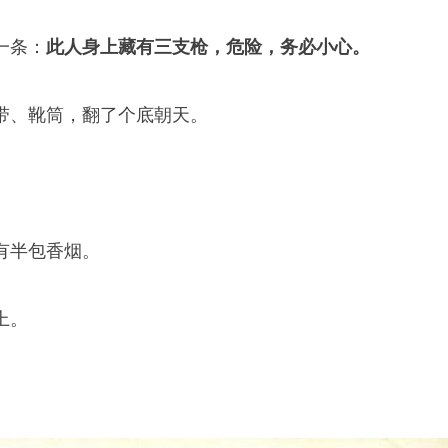
一条：
此人身上藏有三支枪，危险，务必小心。
带、靴筒，翻了个底朝天。
有半包香烟。
上。