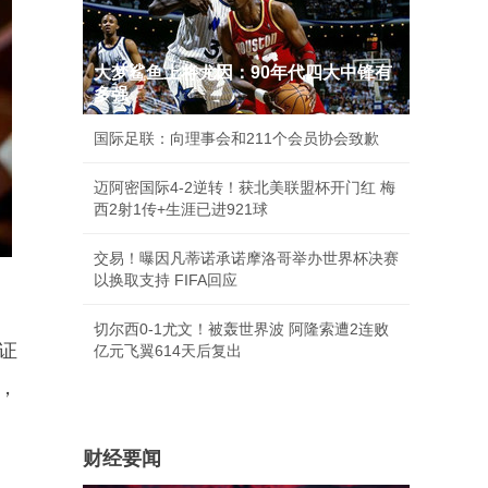
大梦鲨鱼上将尤因：90年代四大中锋有
多强
国际足联：向理事会和211个会员协会致歉
迈阿密国际4-2逆转！获北美联盟杯开门红 梅
西2射1传+生涯已进921球
交易！曝因凡蒂诺承诺摩洛哥举办世界杯决赛
以换取支持 FIFA回应
切尔西0-1尤文！被轰世界波 阿隆索遭2连败
证
亿元飞翼614天后复出
，
财经要闻