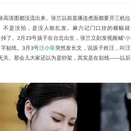
张高清图都没流出来。张兰以前直播连煮面都要开三机位
。不是没拍，是没人敢乱发。麻六记门口挂的横幅就
都去掉了。2月23号孩子在台北出生，张兰立刻发视频喊“
小
字贴纸。3月3号
汪小菲
突然发长文，说孩子姓汪，叫汪
无关。那会儿大家还以为是吵架，其实是在划线——以后
。