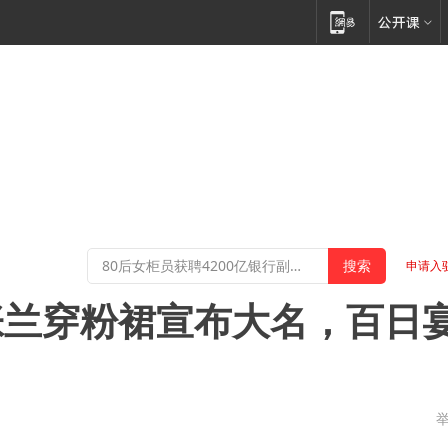
申请入
张兰穿粉裙宣布大名，百日