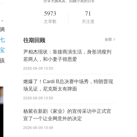
分享大姨凤英、四姨小美的日常
5973
71
，
文章数
关注度
俩
七
往期回顾
全部
宝
尹相杰现状：靠接商演生活，身形消瘦判
若两人，和小妻子很恩爱
孩
2026-06-09 10:50
燃爆了！Cardi B总决赛中场秀，特朗普现
场见证，尼克斯太有牌面
2026-06-09 10:50
杨紫在新剧《家业》的宣传采访中正式官
宣了一个让全网意外的决定
2026-06-09 10:49