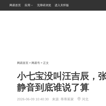
网易首页
应用
无障碍浏览
进入关怀版
网易首页
>
网易号
> 正文
小七宝没叫汪吉辰，
静音到底谁说了算
2026-06-09 10:40:30 来源:
蒂蒂茱家
河北