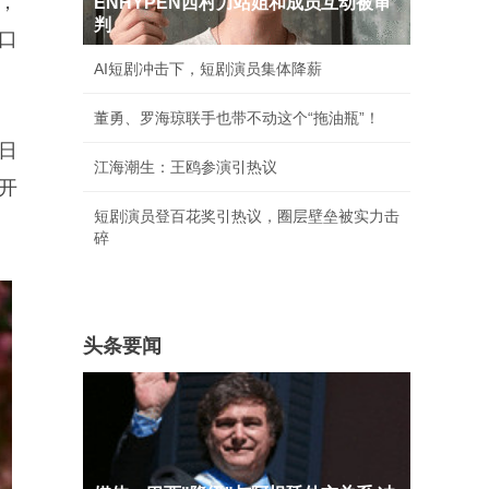
”，
ENHYPEN西村力站姐和成员互动被审
判
口
AI短剧冲击下，短剧演员集体降薪
董勇、罗海琼联手也带不动这个“拖油瓶”！
日
江海潮生：王鸥参演引热议
开
短剧演员登百花奖引热议，圈层壁垒被实力击
碎
头条要闻