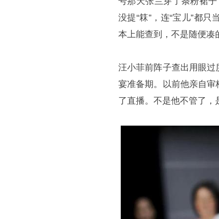
号那天张兰穿了条粉裙子
没提“箖”，连“宝儿”
本上能查到，不是随便凑
汪小菲前阵子查出用眼过
宴准备期。以前他亲自审
了直播。不是他不管了，