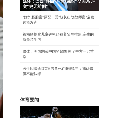
媒体：巴西"降级"与阿根廷外交关系 冲
突"史无前例"
"婚外胚胎案"原配：受"校长出轨教师案"启发
选择发声
被梅姨拐卖儿童钟彬已被养父母拉黑:亲生的
就是亲生的
媒体：美国制裁中国的帮凶 挨了中方一记重
拳
医生因漏诊致2岁男童死亡获刑1年：我认错
但不能认罪
体育要闻