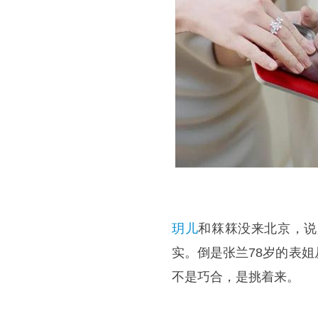
玥儿
和箖箖没来北京，说
实。倒是张兰78岁的表
不是巧合，是挑着来。