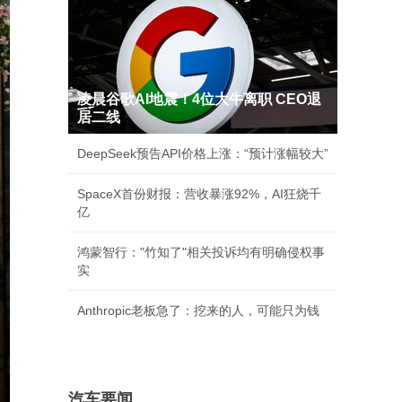
凌晨谷歌AI地震！4位大牛离职 CEO退
居二线
DeepSeek预告API价格上涨：“预计涨幅较大”
SpaceX首份财报：营收暴涨92%，AI狂烧千
亿
鸿蒙智行："竹知了"相关投诉均有明确侵权事
实
Anthropic老板急了：挖来的人，可能只为钱
汽车要闻