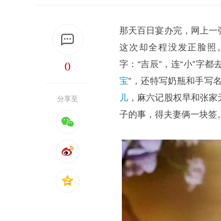
那天百日宴办完，网上一
这次却全程没发正脸照
0
字：“吉辰”，连“小”字
宝
”，还特写奶瓶和手写名
儿
，麻六记股权早和张家
分享至
子的事，得夫妻俩一块签