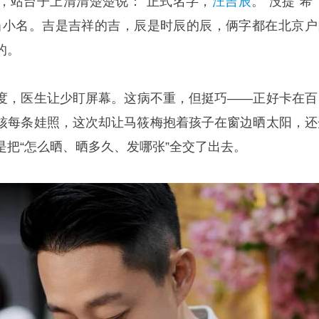
，站台子上清清楚楚说：“正式名字，
汪吉辰
。”没提“希
都只当小名。吉是吉祥的吉，辰是时辰的辰，俩字都在北京户
的。
度，医生让少盯屏幕。这病不重，但挺巧——正好卡在百
核每条娃照，这次却让马筱梅抱着孩子在窗边晒太阳，还
是把“怎么晒、晒多久、发哪张”全交了出去。