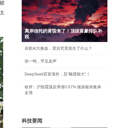
裙
太
离岸信托的黄昏来了！顶级富豪排队补
税
谷歌AI大换血，背后究竟发生了什么？
张一鸣，罕见发声
DeepSeek官宣涨价，且“幅度较大”！
收评：沪指震荡反弹涨0.57% 煤炭板块集体
走强
科技要闻