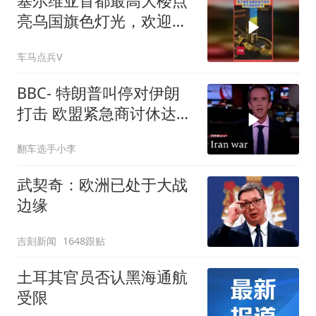
塞尔维亚首都最高大楼点
亮乌国旗色灯光，欢迎泽
连斯基首次访问
车马点兵V
BBC- 特朗普叫停对伊朗
打击 欧盟紧急商讨休达移
民危机
翻车选手小李
武契奇：欧洲已处于大战
边缘
吉刻新闻
1648跟贴
土耳其官员否认黑海通航
受限