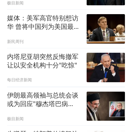
极目新闻
媒体：美军高官特别想访
华 曾将中国列为美国最大
威胁
新民周刊
内塔尼亚胡突然反悔撤军
让以安全机构十分"吃惊"
每日经济新闻
伊朗最高领袖与总统会谈
或为回应"穆杰塔巴病
危"报道
极目新闻