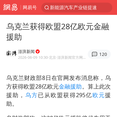
网易号
新能源汽车产业链提速
SK海力士回应“或出售重庆工厂”传闻
乌克兰获得欧盟28亿欧元金融
血指纹匹配成功，20年悬案告破！凶手被执行死刑
援助
费大厨口号更改 不再宣传小炒肉大王
成都多趟列车临时停运
澎湃新闻
120
独闯南太行失联14天的女子已找到
2026-06-09 10:30
·北京
·澎湃新闻官方网易号
辽宁28名务农人员中暑死亡？官方辟谣
乌克兰财政部8日在官网发布消息称，乌
大疆错失宇树
方获得欧盟28亿欧元
金融援助
。算上此次
医疗垃圾做手机壳 这也是谋财害命
援助，
乌方
已从欧盟获得295亿
欧元
援
演员秦焰去世 曾出演《狂飙》
助。
部分银行上调存款利率