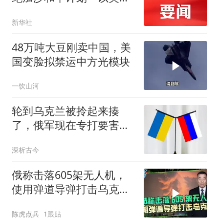
唱一和？
新华社
48万吨大豆刚卖中国，美
国变脸拟禁运中方光模块
一饮山河
轮到乌克兰被拎起来揍
了，俄军现在专打要害，
以牙还牙报仇雪恨
深析古今
俄称击落605架无人机，
使用弹道导弹打击乌克兰
多地作为报复
陈虎点兵
1跟贴