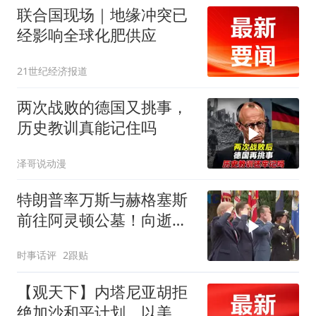
联合国现场｜地缘冲突已
经影响全球化肥供应
21世纪经济报道
两次战败的德国又挑事，
历史教训真能记住吗
泽哥说动漫
特朗普率万斯与赫格塞斯
前往阿灵顿公墓！向逝去
英雄致敬
时事话评
2跟贴
【观天下】内塔尼亚胡拒
绝加沙和平计划 以美一