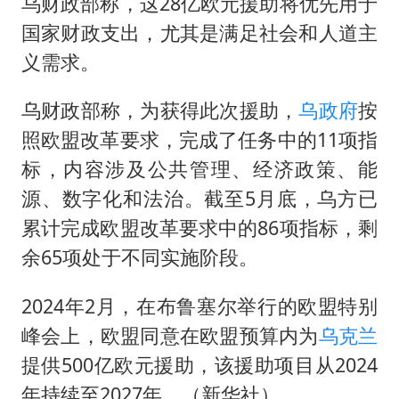
朱一龙的鼻子怎么了
乌财政部称，这28亿欧元援助将优先用于
国家财政支出，尤其是满足社会和人道主
白海豚突然大拐弯 走出罕见路线
义需求。
三预警齐发 11个省份有大到暴雨
周星驰妈妈现身香港首映礼
乌财政部称，为获得此次援助，
乌政府
按
“还不如不放假”
照欧盟改革要求，完成了任务中的11项指
标，内容涉及公共管理、经济政策、能
101岁老人叫82岁儿子吃饭
源、数字化和法治。截至5月底，乌方已
下党之路
累计完成欧盟改革要求中的86项指标，剩
余65项处于不同实施阶段。
2024年2月，在布鲁塞尔举行的欧盟特别
峰会上，欧盟同意在欧盟预算内为
乌克兰
提供500亿欧元援助，该援助项目从2024
年持续至2027年。（新华社）