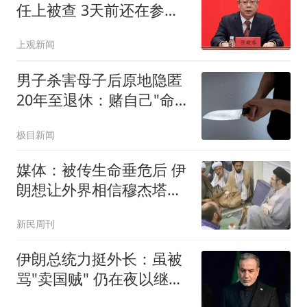
任上被查 3天前还在参加
活动
上观新闻
男子杀害母子后原地隐匿
20年至退休：赌自己"命
大"
极目新闻
媒体：被传生命垂危后 伊
朗想让外界相信穆杰塔巴
活着
新民周刊
伊朗总统力挺外长：虽被
骂"卖国贼" 仍在夜以继日
工作