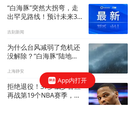
“白海豚”突然大拐弯，走
出罕见路线！预计未来3
小时，南京中北部地区风
吉刻新闻
雨较强，注意防范大风强
降雨
为什么台风减弱了危机还
没解除？“白海豚”陆地生
命力超强，仍在持续倒水
上海静安
App内打开
拒绝退役！37岁威少官宣
再战第19个NBA赛季，冲
击总冠军
夜白侃球
离婚证刚领，婆婆冷笑：
公司是我儿子的，你走