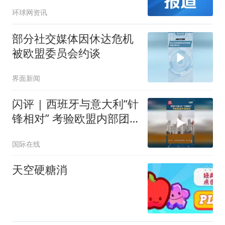
环球网资讯
部分社交媒体因休达危机
被欧盟委员会约谈
界面新闻
闪评 | 西班牙与意大利“针
锋相对” 考验欧盟内部团
结
国际在线
天空硬糖消