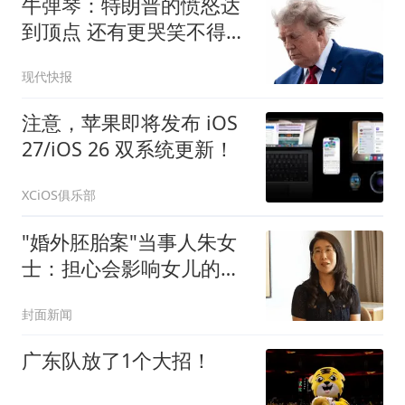
牛弹琴：特朗普的愤怒达
到顶点 还有更哭笑不得一
幕
现代快报
注意，苹果即将发布 iOS
27/iOS 26 双系统更新！
XCiOS俱乐部
"婚外胚胎案"当事人朱女
士：担心会影响女儿的婚
恋观
封面新闻
广东队放了1个大招！