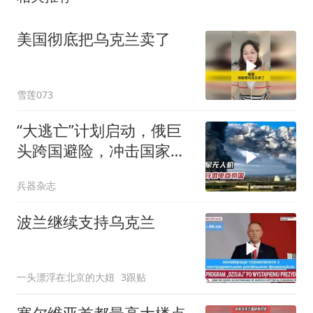
美国彻底把乌克兰卖了
雪莲073
“大逃亡”计划启动，俄巨
头跨国避险，冲击国家经
济支柱
兵器杂志
波兰继续支持乌克兰
一头漂浮在北京的大妞
3跟贴