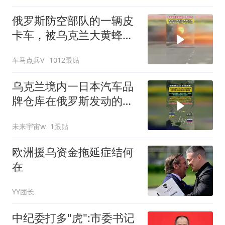
俄罗斯防空部队的一辆皮
卡车，被乌克兰大黄蜂无
人机锁定炸毁
车马点兵V
1012跟贴
乌克兰境内一日本汽车品
牌仓库在俄罗斯发动的袭
击中被摧毁！
未来宇宙w
1跟贴
欧洲援乌资金拖延症结何
在
YY团长
中纪委打多"虎":市委书记