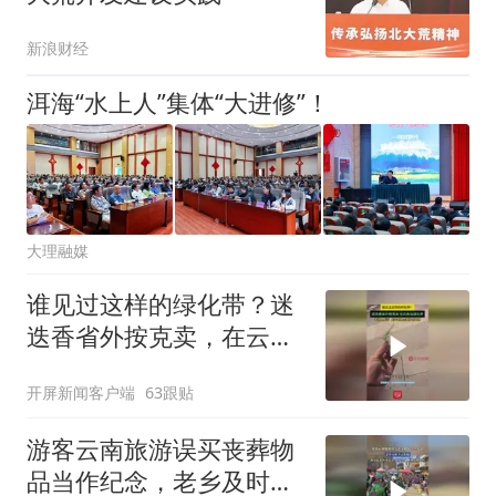
新浪财经
洱海“水上人”集体“大进修”！
大理融媒
谁见过这样的绿化带？迷
迭香省外按克卖，在云南
当绿化带，本地人喊话：
开屏新闻客户端
63跟贴
能不能种点薄荷、折耳根
来源
游客云南旅游误买丧葬物
品当作纪念，老乡及时善