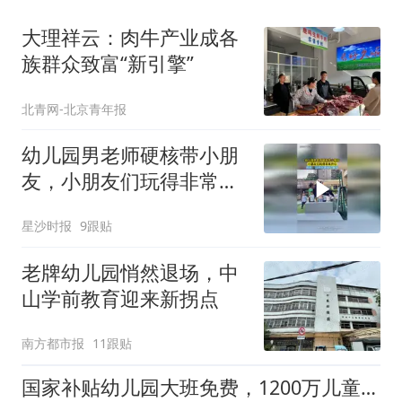
大理祥云：肉牛产业成各
族群众致富“新引擎”
北青网-北京青年报
幼儿园男老师硬核带小朋
友，小朋友们玩得非常开
心，网友：这种好老师上
星沙时报
9跟贴
哪找
老牌幼儿园悄然退场，中
山学前教育迎来新拐点
南方都市报
11跟贴
国家补贴幼儿园大班免费，1200万儿童受益