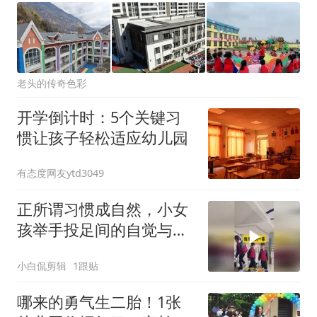
老头的传奇色彩
开学倒计时：5个关键习
惯让孩子轻松适应幼儿园
有态度网友ytd3049
正所谓习惯成自然，小女
孩举手投足间的自觉与勤
快，格外耀眼
小白侃剪辑
1跟贴
哪来的勇气生二胎！1张