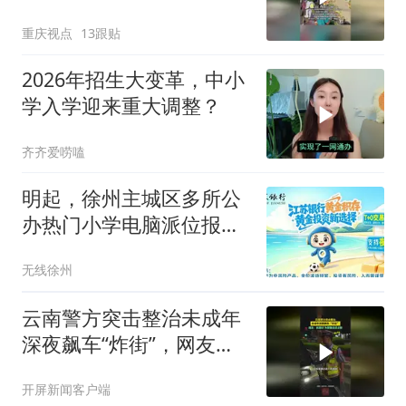
意提醒，商家起初拒不退
重庆视点
13跟贴
款
2026年招生大变革，中小
学入学迎来重大调整？
齐齐爱唠嗑
明起，徐州主城区多所公
办热门小学电脑派位报名
开启！
无线徐州
云南警方突击整治未成年
深夜飙车“炸街”，网友：
抓得好！为警察叔叔点赞
开屏新闻客户端