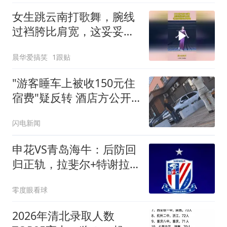
女生跳云南打歌舞，腕线
过裆胯比肩宽，这妥妥的
极品身材啊！
晨华爱搞笑
1跟贴
"游客睡车上被收150元住
宿费"疑反转 酒店方公开
辟谣
闪电新闻
申花VS青岛海牛：后防回
归正轨，拉斐尔+特谢拉
领衔，阿苏埃冲锋
零度眼看球
2026年清北录取人数