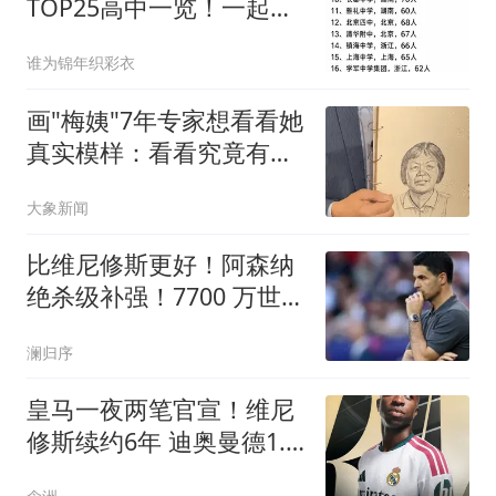
TOP25高中一览！一起来
看看你的高中有几人？
谁为锦年织彩衣
画"梅姨"7年专家想看看她
真实模样：看看究竟有几
分像
大象新闻
比维尼修斯更好！阿森纳
绝杀级补强！7700 万世界
级爆点主动来投
澜归序
皇马一夜两笔官宣！维尼
修斯续约6年 迪奥曼德1.4
亿转会费创纪录