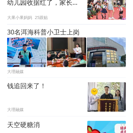
幼儿园收据红了，家长：
牙缝挤出钱也要生
大果小果妈妈
25跟贴
30名洱海科普小卫士上岗
大理融媒
钱追回来了！
大理融媒
天空硬糖消