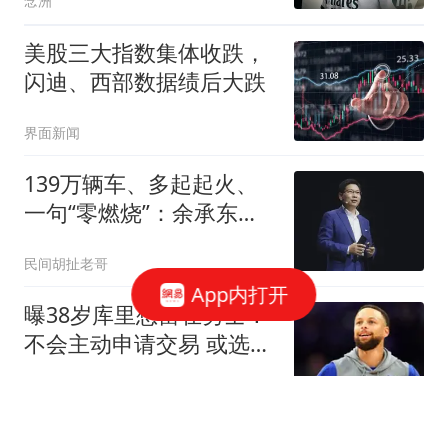
念洲
美股三大指数集体收跌，
闪迪、西部数据绩后大跌
界面新闻
139万辆车、多起起火、
一句“零燃烧”：余承东的
数学是跟谁学的
民间胡扯老哥
App内打开
曝38岁库里想留在勇士！
不会主动申请交易 或选择
降薪帮助球队
罗说NBA
按摩师回忆马拉多纳临终