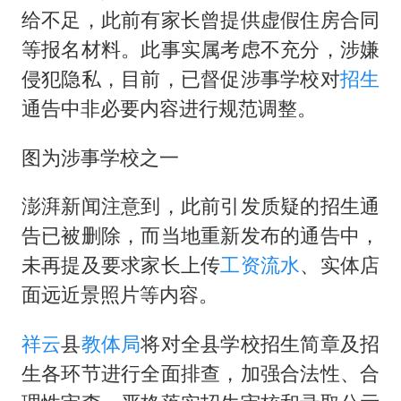
宇树科技 打新
给不足，此前有家长曾提供虚假住房合同
美股三大指数集体收跌 西数跌超13%
等报名材料。此事实属考虑不充分，涉嫌
女子利用漏洞0元薅走3000多件家电
侵犯隐私，目前，已督促涉事学校对
招生
多地要求领导干部带头休假
通告中非必要内容进行规范调整。
泰国一女公务员妆容引争议 本人回应
图为涉事学校之一
台风白海豚进入48小时警戒线
澎湃新闻注意到，此前引发质疑的招生通
27岁女子成组织卖淫集团主犯被通缉
告已被删除，而当地重新发布的通告中，
奋进开新局 实干挑大梁
未再提及要求家长上传
工资流水
、实体店
面远近景照片等内容。
祥云
县
教体局
将对全县学校招生简章及招
生各环节进行全面排查，加强合法性、合