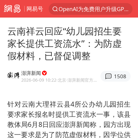
网易号
OpenAI为免费用户升级GPT-5.6 Luna
以“新”破局 首发经济点亮城市消费活力
云南祥云回应“幼儿园招生要
部分观众入场受阻 浙江省博物馆致歉
家长提供工资流水”：为防虚
U17国足三战全胜
假材料，已督促调整
我国编制完成新版全月地质图
法国下周开始禁止未经同意的电话营销
澎湃新闻
1508
台风白海豚登陆地点更新
2026-06-09 10:22
·北京
·澎湃新闻官方网易号
巡查组提问 工作人员偷用手机查答案
看守所辅警收受10万获刑1年
针对云南大理祥云县4所公办幼儿园招生
要求家长报名时提供工资流水一事，该县
国家气候中心：8月将有4轮高温过程，部分地区可达40℃～45℃
教体局6月8日回应澎湃新闻称，园方出现
郑国霖回应去景区上班被保安拦下
这一要求是为了防范虚假材料，因学位供