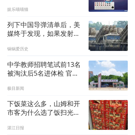
娱乐喵喵猫
列下中国导弹清单后，美
媒终于发现，如果发射美
军根本拦不住！
锅锅爱历史
中学教师招聘笔试前13名
被淘汰后5名进体检 官方
通报
极目新闻
下饭菜这么多，山姆和开
市客为什么选了饭扫光？
——最严苛渠道的"排名验
湛江日报
证"