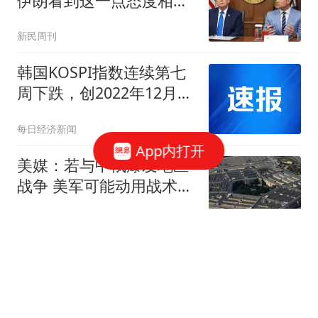
伊朗看到这一点态度相当
强硬
新民周刊
韩国KOSPI指数连续第七
周下跌，创2022年12月以
来最长连跌纪录
每日经济新闻
App内打开
美媒：若与中俄爆发地区
战争 美军可能动用战术核
武器
环球网资讯
因14岁儿子说“大不了去送
外卖”，爸爸三伏天带他当
外卖员，仅负责骑车并提
深圳晚报