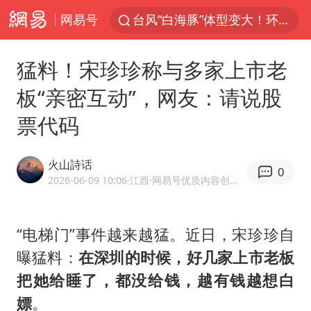
网易号
台风“白海豚”体型变大！环流面积接近13个浙江那么大
女子开一天一夜空调后二氧化碳中毒
猛料！宋珍珍称与多家上市老
汪峰阻止14岁女儿买大牌
板“亲密互动”，网友：请说股
我国货物贸易进出口超30万亿元
票代码
泰国校园枪击案死亡人数升至7人
泰国枪击案凶手先杀祖父母后行凶
火山詩话
0
王力宏演唱会黄牛带观众藏匿被查获
2026-06-09 10:06
·江西
·网易号优质内容创作者
带薪错峰休假通知引争议 河南回应
四川宜宾市高县发生4.9级地震
“电梯门”事件越来越猛。近日，
宋珍珍
自
曝猛料：
在深圳的时候，好几家上市老板
陕西省委书记赶赴柞水县杏坪镇
把她给睡了，都没给钱，越有钱越想白
女孩摆摊卖菌子时收到北大通知书
嫖
。