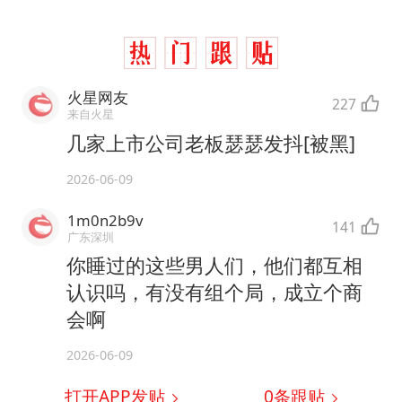
火星网友
227
来自火星
几家上市公司老板瑟瑟发抖[被黑]
2026-06-09
1m0n2b9v
141
广东深圳
你睡过的这些男人们，他们都互相
认识吗，有没有组个局，成立个商
会啊
2026-06-09
打开APP发贴
0
条跟贴