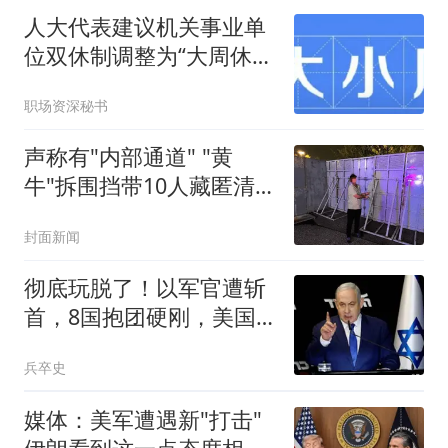
人大代表建议机关事业单
位双休制调整为“大周休3
天，小周休2天”
职场资深秘书
声称有"内部通道" "黄
牛"拆围挡带10人藏匿清
洁室被拘
封面新闻
彻底玩脱了！以军官遭斩
首，8国抱团硬刚，美国
这次彻底装哑巴
兵卒史
媒体：美军遭遇新"打击"