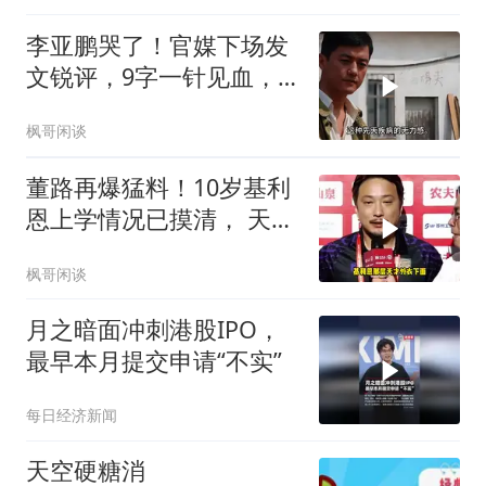
李亚鹏哭了！官媒下场发
文锐评，9字一针见血，
戳进王菲心坎里
枫哥闲谈
董路再爆猛料！10岁基利
恩上学情况已摸清， 天赋
怪真实年龄暗藏猫腻
枫哥闲谈
月之暗面冲刺港股IPO，
最早本月提交申请“不实”
每日经济新闻
天空硬糖消