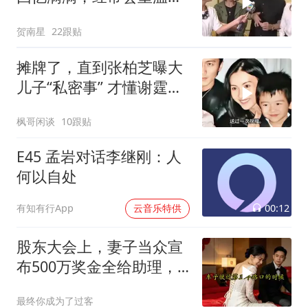
经典刑侦剧
贺南星
22跟贴
摊牌了，直到张柏芝曝大
儿子“私密事” 才懂谢霆锋
的缺席影响多大
枫哥闲谈
10跟贴
E45 孟岩对话李继刚：人
何以自处
00:12
有知有行App
云音乐特供
股东大会上，妻子当众宣
布500万奖金全给助理，
我起身离去，她急忙拦住
最终你成为了过客
我：老公，别走