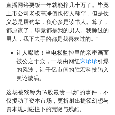
直播网络要饭一年就能挣几十万了。毕竟
上市公司老板高净值也招人稀罕，但是仗
义总是屠狗辈，负心多是读书人。算了，
都原谅了，毕竟都是我的男人。我睡过的
男人，我下去手的都是我喜欢过的。”
让人唏嘘！当电梯监控里的亲密画面
被公之于众，一场由网红
宋珍珍
引爆
的风波，让千亿市值的胜宏科技陷入
舆论漩涡。
这场被戏称为“A股最贵一吻”的事件，不
仅搅动了资本市场，更折射出捷径幻想与
资本规则碰撞下的荒诞与残酷。