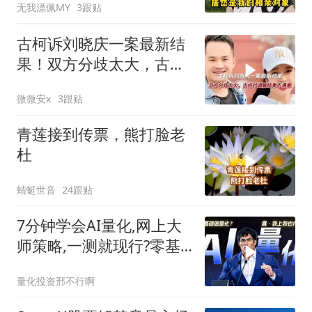
无我漂佩MY
3跟贴
古柯诉刘晓庆一案最新结
果！双方分歧太大，古柯
对调解结果不满意
微微安x
3跟贴
青莲接到传票，熊打脸老
杜
蜻蜓世音
24跟贴
7分钟学会AI量化,网上大
师策略,一测就现行?零基
础小白也能学会,普通人做
量化投资邢不行啊
量化的最优方案?不用装
Python,不用写代码,一样