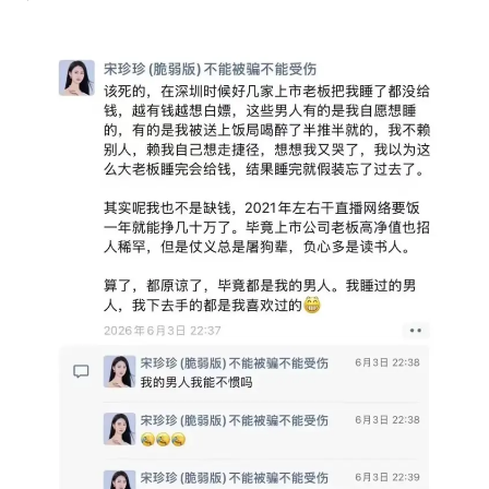
曝美拒绝乌增购“爱国者”导弹请求
公司“上四休三”但要降薪1000元
改名后的“青海拉面”店
女孩南太行山失联超11天 直击搜寻
中国女篮热身赛7日将战尼日利亚
东方之约 相约未来