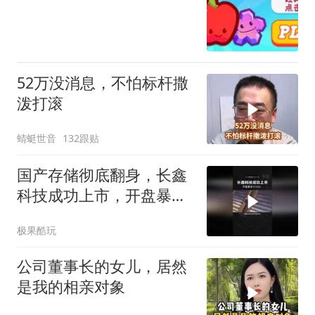
52万没消息，不怕标杆撒
泼打滚
蜻蜓世音
132跟贴
国产存储彻底翻身，长鑫
科技成功上市，开盘暴涨
471%！
极果酷玩
公司董事长的女儿，居然
是我的相亲对象