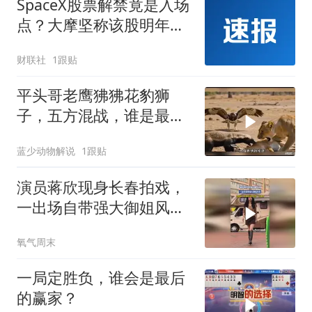
SpaceX股票解禁竟是入场
能回测? | 量化
点？大摩坚称该股明年中
目标价为300美元
财联社
1跟贴
平头哥老鹰狒狒花豹狮
子，五方混战，谁是最后
的赢家
蓝少动物解说
1跟贴
演员蒋欣现身长春拍戏，
一出场自带强大御姐风
范，拍摄者：这是原相
氧气周末
机，没带一点美颜
一局定胜负，谁会是最后
的赢家？