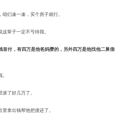
，咱们凑一凑，买个房子就行。
说这辈子一定不亏待我。
钱首付，有四万是他爸妈攒的，另外四万是他找他二舅借
我。
经滚了好几万了。
款里拿出钱帮他把债还了。