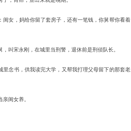
垮了，胃癌，查出来就是晚期。
：闺女，妈给你留了套房子，还有一笔钱，你舅帮你看着
舅，叫宋永刚，在城里当刑警，退休前是刑侦队长。
城里念书，供我读完大学，又帮我打理父母留下的那套老
当亲闺女养。