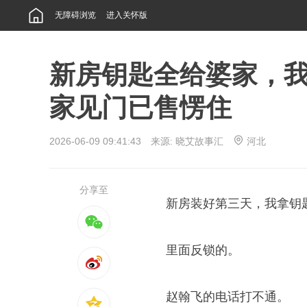
无障碍浏览
进入关怀版
新房钥匙全给婆家，
家见门已售愣住
2026-06-09 09:41:43 来源:
晓艾故事汇
河北
分享至
新房装好第三天，我拿钥
里面反锁的。
赵翰飞的电话打不通。