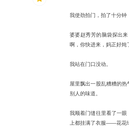
我使劲拍门，拍了十分钟
婆婆赵秀芳的脑袋探出来
啊，你快进来，妈正好炖
我站在门口没动。
屋里飘出一股乱糟糟的热
别人的味道。
我顺着门缝往里看了一眼
上都挂满了衣服——花花