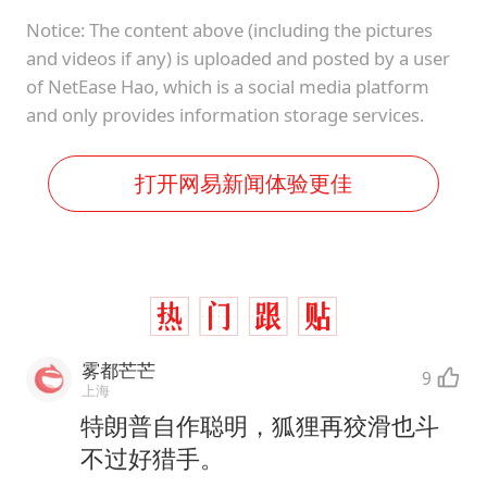
Notice: The content above (including the pictures
and videos if any) is uploaded and posted by a user
of NetEase Hao, which is a social media platform
and only provides information storage services.
打开网易新闻体验更佳
雾都芒芒
9
上海
特朗普自作聪明，狐狸再狡滑也斗
不过好猎手。