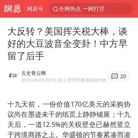
网易号
全网热点 一网打尽
大反转？美国挥关税大棒，谈
好的大豆波音全变卦！中方早
留了后手
古史青云啊
20
2026-06-09 09:31
·浙江
·优质军事领域创作者
十九天前，一份价值170亿美元的采购协
议尚在墨迹未干的纸页上静静铺展；十九
天后，一道12.5%的关税壁垒已赫然竖立
于跨境商路之上。华盛顿的节奏紧凑而凌