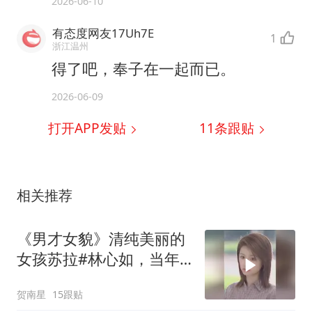
2026-06-10
有态度网友17Uh7E
1
浙江温州
得了吧，奉子在一起而已。
2026-06-09
打开APP发贴
11
条跟贴
相关推荐
《男才女貌》清纯美丽的
女孩苏拉#林心如，当年
这剧也很火呢
贺南星
15跟贴