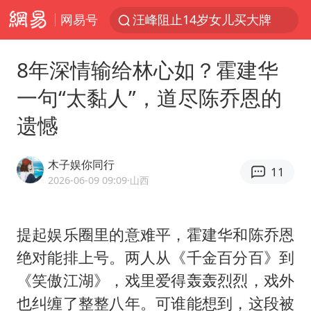
网易号
汪峰阻止14岁女儿买大牌
27岁女子组织卖淫集团被悬赏通缉
8年深情输给林心如？霍建华
泸溪河：桃酥吃出金属牙冠视频不实
一句“太黏人”，道尽陈乔恩的
公司“上四休三”但要降薪1000元
遗憾
泰国校园枪击案死亡人数升至7人
泰高官回应中国人在泰遭歧视：全面调查
木子娱你同行
11
四川宜宾市高县发生4.9级地震
2026-06-09 09:09
·山西
火把节震撼瞬间
改名后的“青海拉面”店
提起娱乐圈里的意难平，霍建华和陈乔恩
绝对能排上号。两人从《千金百分百》到
女子开一天一夜空调后二氧化碳中毒
《笑傲江湖》，戏里爱得轰轰烈烈，戏外
“空调24小时开着更省电”不实
也纠缠了整整八年。可谁能想到，这段被