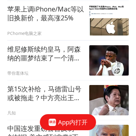
苹果上调iPhone/Mac等以
旧换新价，最高涨25%
PChome电脑之家
维尼修斯续约皇马，阿森
纳的噩梦结束了一个清空
社媒的举动，让无数球迷
带你逛体坛
心碎
第15次补给，马德雷山号
或被拖走？中方亮出王
炸，专打菲军巡逻机
凡知
App内打开
中国连发重磅公告反制一