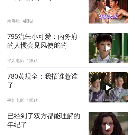
南卧龍
4跟贴
795流朱小可爱：内务府
的人惯会见风使舵的
平姐电影
1跟贴
780黄规全：我招谁惹谁
了
平姐电影
1跟贴
已经到了双方都能理解的
年纪了