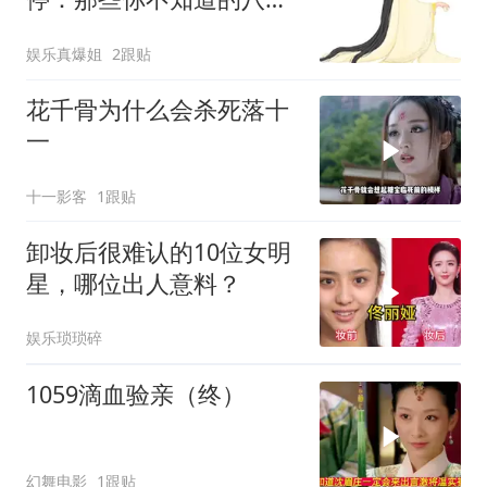
一二三
娱乐真爆姐
2跟贴
花千骨为什么会杀死落十
一
十一影客
1跟贴
卸妆后很难认的10位女明
星，哪位出人意料？
娱乐琐琐碎
1059滴血验亲（终）
幻舞电影
1跟贴