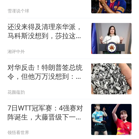
德里转投巴萨
雪谨说个球
还没来得及清理亲华派，
马科斯没想到，莎拉这次
居然换了打法
湘评中外
对华反击！特朗普签总统
令，但他万万没想到：中
国早就留了一手
花颜蕴韵
7日WTT冠军赛：4强赛对
阵诞生，大藤晋级下一
轮，陈幸同遇挑战！
领悟看世界