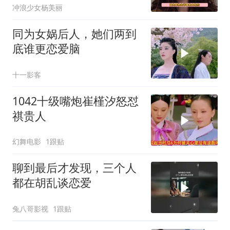
冲浪少女杨美丽
同为女娲后人，她们两到
底谁更恋爱脑
十一影客
1042十级嘴炮崔槿汐怒怼
祺贵人
幻舞电影
1跟贴
聊到最后才发现，三个人
都在胡乱谈恋爱
兔八哥影视
1跟贴