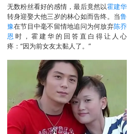
“不建议大家买深色蛋糕”
无数粉丝看好的感情，最后竟然以
霍建华
985博士后被曝在妻子孕期出轨后续
转身迎娶大他三岁的林心如而告终。当
鲁
70多岁父亲独自坐车到上海看望女儿
豫
在节目中毫不留情地追问为何放弃
陈乔
粉笔教育发布“自曝式”公开信
恩
时，霍建华的回答直白得让人心
疼：“因为前女友太黏人了。”
OpenAI为免费用户升级GPT-5.6 Luna
如何把百年大党建设得更加坚强有力？