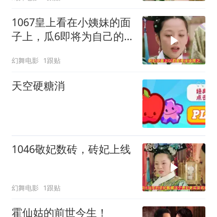
1067皇上看在小姨妹的面
子上，瓜6即将为自己的
所作所为付出代价
幻舞电影
1跟贴
天空硬糖消
1046敬妃数砖，砖妃上线
幻舞电影
1跟贴
霍仙姑的前世今生！