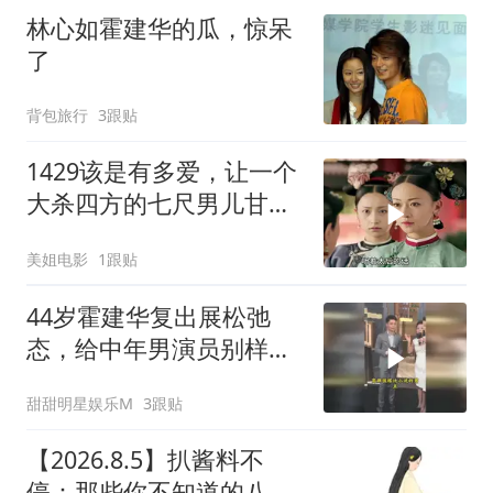
林心如霍建华的瓜，惊呆
了
背包旅行
3跟贴
1429该是有多爱，让一个
大杀四方的七尺男儿甘愿
臣服于一个女人
美姐电影
1跟贴
44岁霍建华复出展松弛
态，给中年男演员别样示
范
甜甜明星娱乐M
3跟贴
【2026.8.5】扒酱料不
停：那些你不知道的八卦