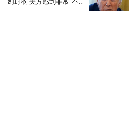
剑封喉 美方感到非常"不
适应"
空天力量
杰伦·布朗76人发布会选址
社区中心获马克西盛赞，
背后有何深意？
热血体育社
曝韩国足协性贿赂裁判，
涉及中国队比赛！
扬子晚报
王平河：江湖归隐难
（6/8）
金昔