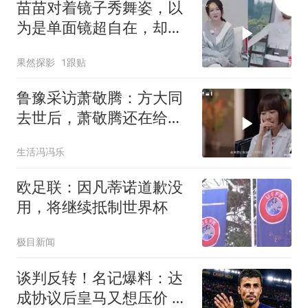
苗苗对着镜子秀舞姿，以
为是单面镜超自在，却全
被张云龙陈乔恩看光
果然探影
1跟贴
鲁豫采访萧敬腾：方大同
去世后，萧敬腾还在给方
大同账号留言！
生活冯冯乐
欧足联：因凡蒂诺道歉没
用，将继续抵制世界杯
极目新闻
谈判反转！名记爆料：达
成协议后皇马又想压价 罗