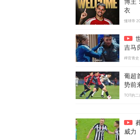
博主
衣
懂球帝 202
吉马
稗官青史 20
葡超
势前
TOT的二次元
威力