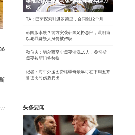
曝维尼修斯与皇马续约4年 年薪2400万
欧
TA：巴萨探索引进罗德里，合同剩12个月
韩国版李铁？警方突袭韩国足协总部，洪明甫
以犯罪嫌疑人身份被传唤
36
勒伯夫：切尔西至少需要清洗15人，桑切斯
需要被新门将替换
记者：海牛外援图费格季奇最早可在下周五齐
鲁德比时伤愈复出
斯
头条要闻