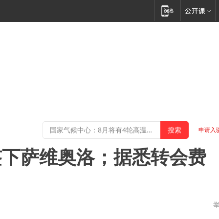
申请入
签下萨维奥洛；据悉转会费