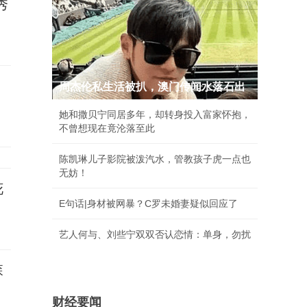
秀
周杰伦私生活被扒，澳门传闻水落石出
她和撒贝宁同居多年，却转身投入富家怀抱，
不曾想现在竟沦落至此
陈凯琳儿子影院被泼汽水，管教孩子虎一点也
无妨！
花
E句话|身材被网暴？C罗未婚妻疑似回应了
艺人何与、刘些宁双双否认恋情：单身，勿扰
森
财经要闻