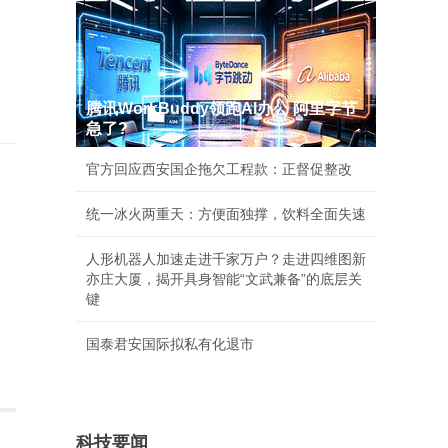
腾讯WorkBuddy领跑AI办公 阿里字节
急了?
官方回应西安国企拖欠工程款：正督促整改
统一冰火两重天：方便面独撑，饮料全面失速
人形机器人加速走进千家万户？走进四维图新
亦庄大厦，揭开具身智能“文武兼备”的底层关
键
国泰君安国际拟私有化退市
科技要闻