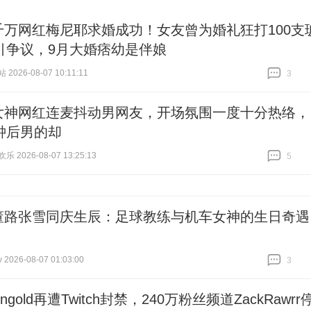
千万网红梅尼耶求婚成功！女友曾为婚礼狂打100支
引争议，9月大婚痞幼是伴娘
026-08-07 10:11:11
3
跟贴
3
女神网红连麦抖动男网友，开场氛围一度十分热络，
钟后男的却
 2026-08-07 13:25:13
5
跟贴
5
董路张雪同庆生辰：足球教练与机车女神的生日奇遇
026-08-07 01:03:00
3
跟贴
3
ongold再遭Twitch封禁，240万粉丝频道ZackRawrr