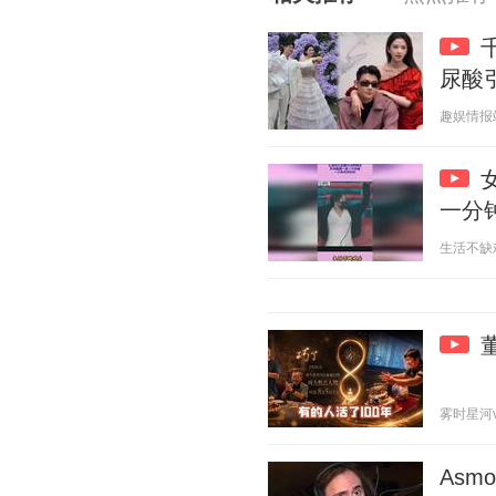
尿酸
趣娱情报站 2
一分
生活不缺欢乐
雾时星河v 2
Asm