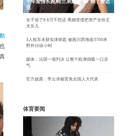
十年爱情长跑 荷兰弟如愿“嫁”给了赞达
亚
女子借了8.6万不想还 离婚背债把资产全给丈
夫女儿
鹅
3人租车未获实体钥匙 被困川西海拔3700米
也
野外10余小时
真
媒体：法国一项判决 让整个欧洲倒吸一口凉
气
官方披露：李云泽被罢免全国人大代表
体育要闻