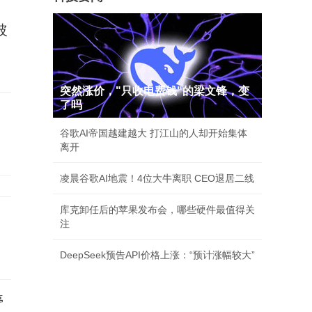
玻
突然涨价，"只收电费钱"的梁文锋，变
了吗
谷歌AI帝国越建越大 打江山的人却开始集体
离开
凌晨谷歌AI地震！4位大牛离职 CEO退居二线
库克卸任后的苹果发布会，哪些硬件最值得关
注
DeepSeek预告API价格上涨：“预计涨幅较大”
停