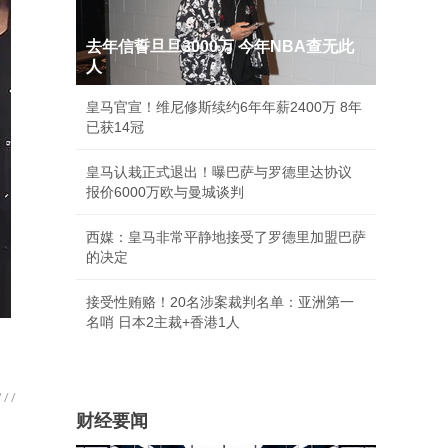
去年信誓旦旦3000万 今年NBA查无此
人
皇马官宣！维尼修斯续约6年年薪2400万 8年
已获14冠
皇马认栽正式退出！曝巴萨与罗德里达协议
报价6000万欧与曼城谈判
西媒：皇马非常平静地接受了罗德里加盟巴萨
的决定
接受性贿赂！20名涉案裁判名单：亚洲第一
名哨 日本2主裁+香港1人
财经要闻