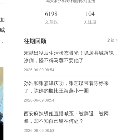
与大家分享我朴素的农村生活
6198
104
面
文章数
关注度
威
，
往期回顾
全部
宋喆出狱后生活状态曝光！隐居县城落魄
潦倒，怪不得马蓉不要他了
2026-06-09 08:54
孙浩和张嘉译庆功，张艺谋带着陈婷来
了，陈婷的脸比王海燕小一圈
2026-06-09 08:54
西安麻辣烫姐直播喊冤：被辞退、被网
暴，却不知自己错在何处？
2026-06-09 08:53