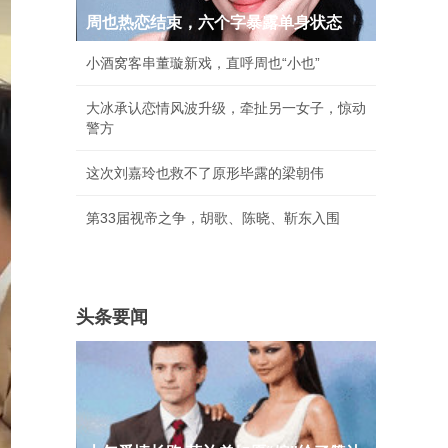
周也热恋结束，六个字暴露单身状态
小酒窝客串董璇新戏，直呼周也“小也”
大冰承认恋情风波升级，牵扯另一女子，惊动
警方
这次刘嘉玲也救不了原形毕露的梁朝伟
第33届视帝之争，胡歌、陈晓、靳东入围
头条要闻