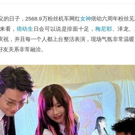
的日子，2568.9万粉丝机车网红
女神
痞幼六周年粉丝见
来看，
痞幼生
日会可以说是排面十足，
梅尼耶
、泽龙、
庆祝，并且每一个人都上台整活表演，现场气氛非常温暖
好友关系非常融洽。