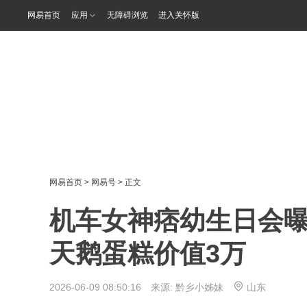
网易首页
应用
无障碍浏览
进入关怀版
网易首页
>
网易号
> 正文
机车女神痞幼生日会
天鹅蛋糕价值3万
2026-06-09 08:50:16 来源:
黔乡小姊妹
山东