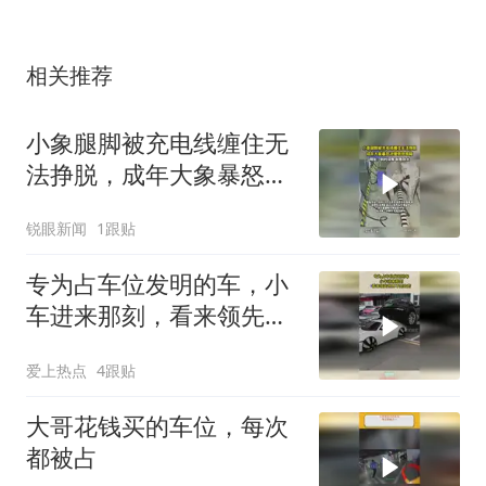
相关推荐
小象腿脚被充电线缠住无
法挣脱，成年大象暴怒冲
撞充电箱
锐眼新闻
1跟贴
专为占车位发明的车，小
车进来那刻，看来领先世
界不是吹的
爱上热点
4跟贴
大哥花钱买的车位，每次
都被占