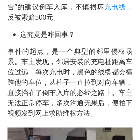
周星驰妈妈现身香港首映礼
告”的建议倒车入库，不慎损坏
充电线
，
湖北启动重大气象灾害三级应急响应
反被索赔500元。
大疆错失宇树
这究竟是咋回事？
56岁刘奕君跟13岁女儿合跳
“还不如不放假”
事件的起点，是一个典型的邻里侵权场
从科技创新看开局起步的时与势
景。车主发现，邻居安装的充电桩距离车
位过远，每次充电时，黑色的线缆都会横
跨他的车位，从柱子一直拉到对向车辆，
直接挡在了倒车入库的必经之路上。车主
无法正常停车，多次沟通无果后，便拍下
视频发到网上求助维权方法。