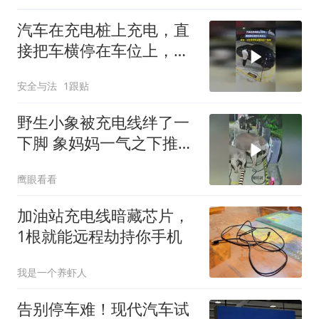
汽车在充电桩上充电，直
接把车横停在车位上，网
友：还特意把车调整到这
安全与法
1跟贴
个角度
野生小象被充电线绊了一
下脚 象妈妈一气之下推倒
充电桩
鹰眼看看
加油站充电线暗藏芯片，
1根就能远程劫持你手机
我是一个养虾人
告别停车难！现代汽车试