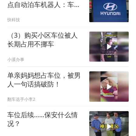
点自动泊车机器人：车位
能凭空多出一半
快科技
（3）购买小区车位被人
长期占用不挪车
小溪办事
单亲妈妈想占车位，被男
人一句话搞破防！
翻车选手小李2
车位后续……保安什么情
况？