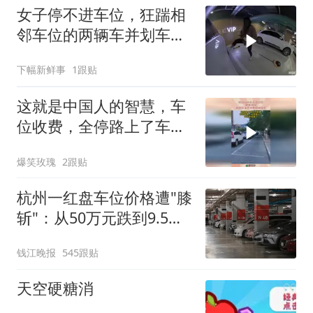
女子停不进车位，狂踹相
邻车位的两辆车并划车来
泄愤！这啥素质？
下幅新鲜事
1跟贴
这就是中国人的智慧，车
位收费，全停路上了车位
变成路了！
爆笑玫瑰
2跟贴
杭州一红盘车位价格遭"膝
斩"：从50万元跌到9.5万
元
钱江晚报
545跟贴
天空硬糖消