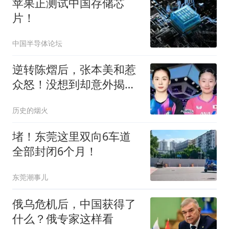
苹果正测试中国存储芯
片！
中国半导体论坛
逆转陈熠后，张本美和惹
众怒！没想到却意外揭开
了张本智和的体面
历史的烟火
堵！东莞这里双向6车道
全部封闭6个月！
东莞潮事儿
俄乌危机后，中国获得了
什么？俄专家这样看