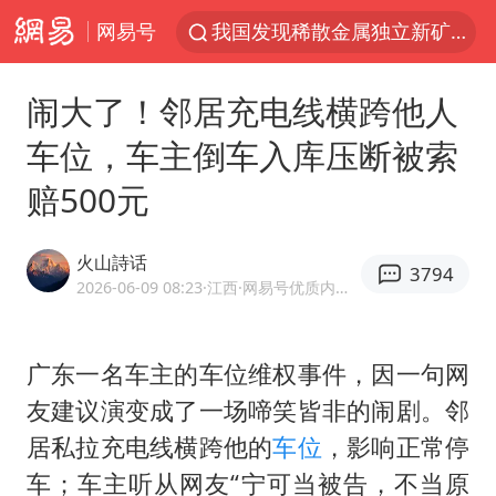
网易号
我国发现稀散金属独立新矿物——乌斯河锗矿
上海鼓励居家办公
闹大了！邻居充电线横跨他人
部分银行上调存款利率
车位，车主倒车入库压断被索
小沈阳加盟《披荆斩棘》
赔500元
新疆生产建设兵团生态环境局原局长被查
朱一龙的鼻子怎么了
火山詩话
3794
白海豚路径图
2026-06-09 08:23
·江西
·网易号优质内容创作者
国乒连续两站无缘冠军
上海地铁4条线路全线停运
广东一名车主的车位维权事件，因一句网
友建议演变成了一场啼笑皆非的闹剧。邻
5万小车卖不动 微型代步车集体遇冷
居私拉充电线横跨他的
车位
，影响正常停
4.2平卫生间补漏注胶花1.55万
车；车主听从网友“宁可当被告，不当原