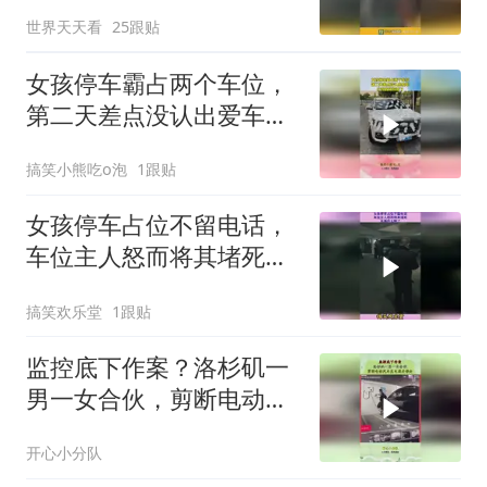
世界天天看
25跟贴
女孩停车霸占两个车位，
第二天差点没认出爱车，
吓得直接报警了
搞笑小熊吃o泡
1跟贴
女孩停车占位不留电话，
车位主人怒而将其堵死，
这操作太刚了
搞笑欢乐堂
1跟贴
监控底下作案？洛杉矶一
男一女合伙，剪断电动汽
车充电线并带走
开心小分队