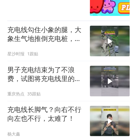
充电线勾住小象的腿，大
象生气地推倒充电桩，网
友：大象也是有脾气的
星沙时报
1跟贴
男子充电结束为了不浪
费，试图将充电线里的电
也倒进车里
重庆热点
35跟贴
充电线长脚气？向右不行
向左也不行，太难了！
杨大鑫