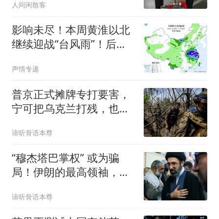
人间闲散客
影响未尽！本周黄淮以北
继续迎战“台风雨”！后期
或将波及辽宁
声情专递
普京正式摊牌专打要害，
宁可把乌克兰打残，也绝
不让北约占便宜
谛听骨语本尊
“穆杰塔巴掌权” 或为骗
局！伊朗的最高领袖，到
底还 “在” 吗？
谛听骨语本尊