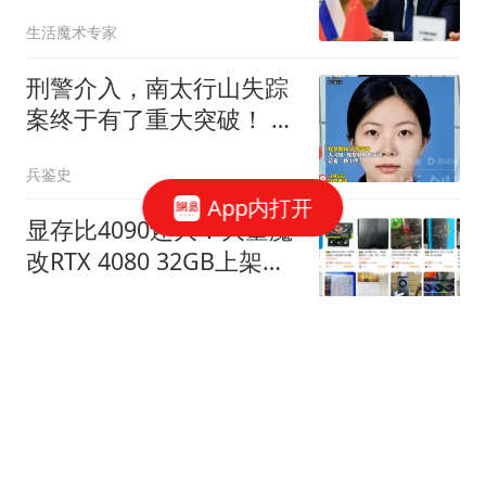
生活魔术专家
刑警介入，南太行山失踪
案终于有了重大突破！ 同
学提供新线索
兵鉴史
App内打开
显存比4090还大！大量魔
改RTX 4080 32GB上架二
手平台：售价超万元
快科技
撕破脸了！莎拉遭弹劾恐
出局，杜家亮出绝杀底
牌，马科斯也没料到
原来仙女不讲理