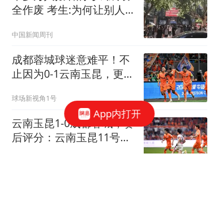
全作废 考生:为何让别人
买单
中国新闻周刊
成都蓉城球迷意难平！不
止因为0-1云南玉昆，更多
在于以下五点！
球场新视角1号
App内打开
云南玉昆1-0成都蓉城，赛
后评分：云南玉昆11号排
第一
侧身凌空斩
这位成熟气质的阿姨的打
扮确实很有魅力