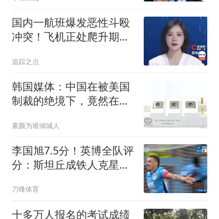
国内一航班爆发恶性斗殴
冲突！飞机正处爬升期，
两乘客大打出手！
追踪之点
韩国媒体：中国在被美国
制裁的绝境下，竟然在芯
片技术上反超韩国
素颜为谁倾城人
李国旭7.5分！英博全队评
分：斯坦丘成铁人克星！
马莱莱勉强及格
刀锋体育
十多万人报名的考试成绩