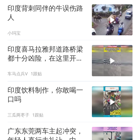
印度背刺同伴的牛误伤路
人
小玛宝
印度喜马拉雅邦道路桥梁
都十分凶险，在这里开车
的司机艺高人胆大
车马点兵V
1跟贴
印度饮料制作，你敢喝一
口吗
三瓜两枣子
1跟贴
广东东莞两车主起冲突，
年轻人直行未礼让，中年