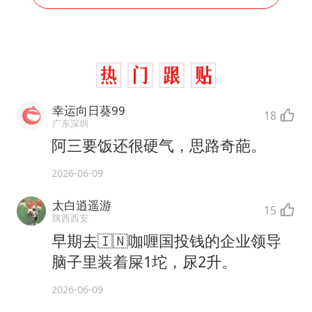
幸运向日葵99
18
广东深圳
阿三要饭还很硬气，思路奇葩。
2026-06-09
太白逍遥游
15
陕西西安
早期去🇮🇳咖喱国投钱的企业领导
脑子里装着屎1坨，尿2升。
2026-06-09