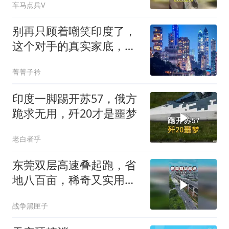
车马点兵V
别再只顾着嘲笑印度了，
这个对手的真实家底，可
能超出很多人想象
菁菁子衿
印度一脚踢开苏57，俄方
跪求无用，歼20才是噩梦
老白者乎
东莞双层高速叠起跑，省
地八百亩，稀奇又实用，
真的震撼
战争黑匣子