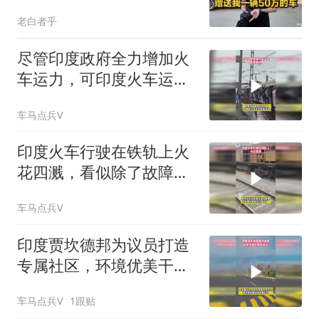
瞬间拉满
老白者乎
尽管印度政府全力增加火
车运力，可印度火车运力
缺口仍非常巨大
车马点兵V
印度火车行驶在铁轨上火
花四溅，看似除了故障实
际却是打磨铁轨
车马点兵V
印度贾坎德邦为议员打造
专属社区，环境优美干净
整洁
车马点兵V
1跟贴