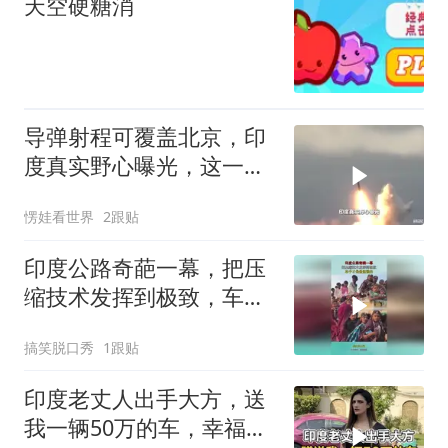
天空硬糖消
导弹射程可覆盖北京，印
度真实野心曝光，这一
次，中巴反制要更狠
愣娃看世界
2跟贴
印度公路奇葩一幕，把压
缩技术发挥到极致，车子
才是最坚强的！
搞笑脱口秀
1跟贴
印度老丈人出手大方，送
我一辆50万的车，幸福感