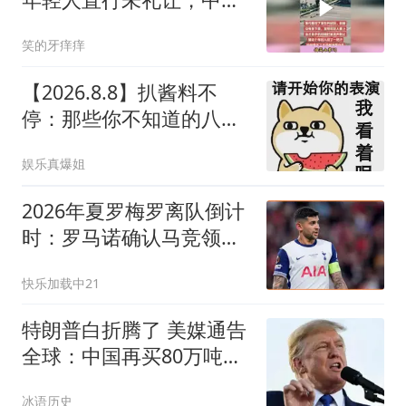
人与老婆朋友开骂
笑的牙痒痒
【2026.8.8】扒酱料不
停：那些你不知道的八卦
一二三
娱乐真爆姐
2026年夏罗梅罗离队倒计
时：罗马诺确认马竞领
跑，阿森纳只是烟雾弹？
快乐加载中21
特朗普白折腾了 美媒通告
全球：中国再买80万吨大
豆
冰语历史