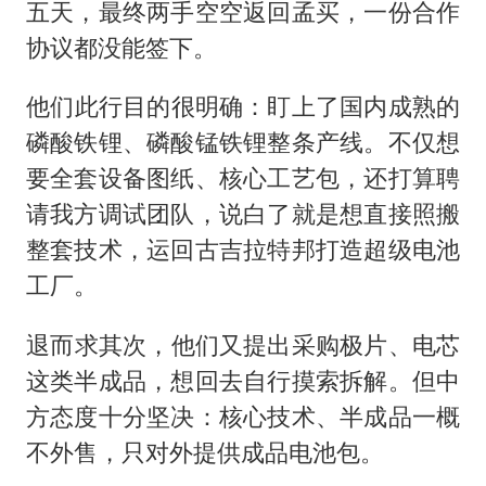
茅台部分直营店飞天茅台提价
五天，最终两手空空返回孟买，一份合作
白海豚将正面袭击贯穿浙江
协议都没能签下。
酒店回应车内过夜被收150元
​​他们此行目的很明确：盯上了国内成熟的
黄金牛市回来了吗
磷酸铁
锂、磷酸锰铁锂整条产线。不仅想
杭州全市有序停课
要全套设备图纸、核心工艺包，还打算聘
乐享全民健身 共筑健康中国
请我方调试团队，说白了就是想直接照搬
整套技术，运回古吉拉特邦打造超级电池
工厂。
​​退而求其次，他们又提出采购极片、电芯
这类半成品，想回去自行摸索拆解。但中
方态度十分坚决：核心技术、半成品一概
不外售，只对外提供成品电池包。