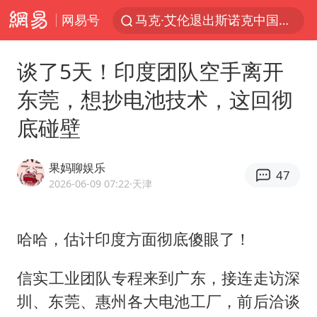
网易号
马克·艾伦退出斯诺克中国公开赛
新疆优化调整景区内自驾服务费
谈了5天！印度团队空手离开
上四休三，但降薪1000元，你接受吗？
东莞，想抄电池技术，这回彻
WTT瑞典大满贯女单签表出炉
底碰壁
情侣平潭拍日出坠崖1死1伤
36岁男演员成景区NPC后人气爆棚
果妈聊娱乐
47
全民健身事业高质量发展
2026-06-09 07:22
·天津
台当局重金为“台独”织“皇帝新衣”
几元成本的AI广告导致千万市值蒸发
​​哈哈，估计印度方面彻底傻眼了！
老挝国会主席赛宋蓬逝世
​​信实工业团队专程来到广东，接连走访深
《欢迎来龙餐馆》口碑
圳、东莞、惠州各大电池工厂，前后洽谈