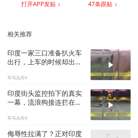
打开APP发贴
47
条跟贴
相关推荐
印度一家三口准备扒火车
出行，上车的时候却出现
了意外
车马点兵V
印度街头监控拍下的真实
一幕，流浪狗接连拦在女
人身前
车马点兵V
侮辱性拉满了？正对印度