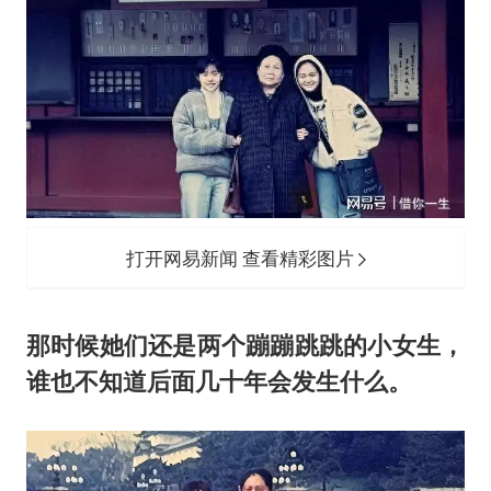
刘浩存百花奖开幕式红裙起舞
女子网购名牌包发现是自己丢的那只
女儿为争财产堵门阻挠父亲出殡
万岁山接盘烂尾恒大文旅城
戚薇谈把脸交给AI
多个明星演唱会取消
习近平心系体育强国建设
打开网易新闻 查看精彩图片
那时候她们还是两个蹦蹦跳跳的小女生，
谁也不知道后面几十年会发生什么。