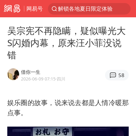
网易号
解锁各地夏日限定体验
视频丨中国东方电气集团原党组副书记、董事宋致远被查
吴宗宪不再隐瞒，疑似曝光大
四川宜宾市珙县发生3.4级地震
S闪婚内幕，原来汪小菲没说
台风白海豚闭眼浙江上海处于危险半圆
错
白海豚将正面袭击贯穿浙江
香港宏福苑火灾或由烟头引起
借你一生
58
中国父女泰国骑摩托车坠崖1死1伤
2026-06-09 07:15
·四川
浙江台州《告全体市民书》
网约车司机充电时猝死保险拒赔
娱乐圈的故事，说来说去都是人情冷暖那
点事。
周末打虎 宋致远被查
郑丽文：台湾从来没有“独立”过