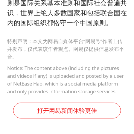
则是国际关系基本准则和国际社会普遍共
识，世界上绝大多数国家和包括联合国在
内的国际组织都恪守一个中国原则。
特别声明：本文为网易自媒体平台“网易号”作者上传
并发布，仅代表该作者观点。网易仅提供信息发布平
台。
Notice: The content above (including the pictures
and videos if any) is uploaded and posted by a user
of NetEase Hao, which is a social media platform
and only provides information storage services.
打开网易新闻体验更佳