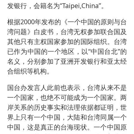
发银行，会籍名为“Taipei,China”。
根据2000年发布的《一个中国的原则与台
湾问题》白皮书，台湾无权参加联合国及
其他只有主权国家参加的国际组织。台湾
已作为中国的一个地区，以“中国台北”的
名义，分别参加了亚洲开发银行和亚太经
合组织等机构。
国台办发言人此前也表示，台湾从来不是
一个国家，也绝不可能成为一个国家。两
岸关系的历史事实和法理依据都证明，世
界上只有一个中国，大陆和台湾同属一个
中国，这是真正的台海现状。一个中国原