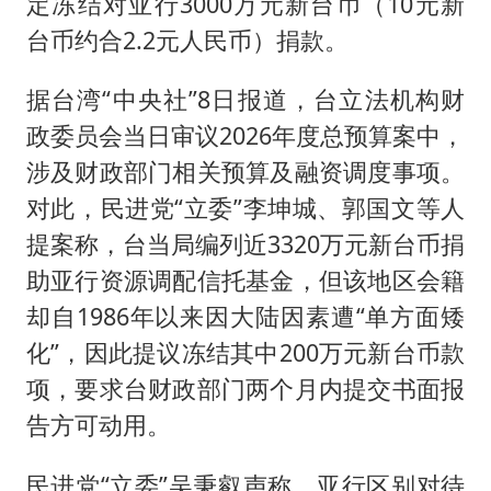
定冻结对亚行3000万元新台币（10元新
台币约合2.2元人民币）捐款。
据台湾“中央社”8日报道，台立法机构财
政委员会当日审议2026年度总预算案中，
涉及财政部门相关预算及融资调度事项。
对此，民进党“立委”李坤城、郭国文等人
提案称，台当局编列近3320万元新台币捐
助亚行资源调配信托基金，但该地区会籍
却自1986年以来因大陆因素遭“单方面矮
化”，因此提议冻结其中200万元新台币款
项，要求台财政部门两个月内提交书面报
告方可动用。
民进党“立委”吴秉叡声称，亚行区别对待