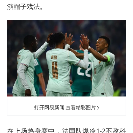
薛之谦杭州站演唱会取消
演帽子戏法。
泰国初中生饮弹自尽前开了26枪
“准2万亿”之城点名支持三所大学
店主称换“青海拉面”招牌后生意更好
女儿为争财产堵门阻挠父亲出殡
习近平心系体育强国建设
打开网易新闻 查看精彩图片
在上场热身赛中，法国队爆冷1-2不敌科