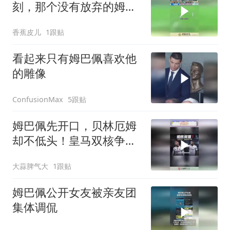
刻，那个没有放弃的姆巴
佩
香蕉皮儿
1跟贴
看起来只有姆巴佩喜欢他
的雕像
5跟贴
ConfusionMax
姆巴佩先开口，贝林厄姆
却不低头！皇马双核争第
一
大蒜脾气大
1跟贴
姆巴佩公开女友被亲友团
集体调侃