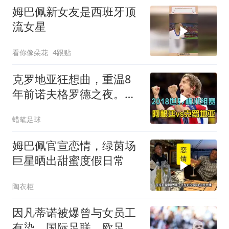
姆巴佩新女友是西班牙顶
流女星
看你像朵花
4跟贴
克罗地亚狂想曲，重温8
年前诺夫格罗德之夜。莫
德里奇一脚定金球
蜡笔足球
姆巴佩官宣恋情，绿茵场
巨星晒出甜蜜度假日常
陶衣柜
因凡蒂诺被爆曾与女员工
有染，国际足联、欧足联