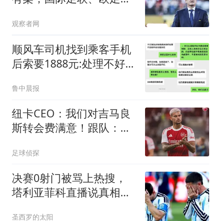
回应
观察者网
顺风车司机找到乘客手机
后索要1888元:处理不好就
拔卡
鲁中晨报
纽卡CEO：我们对吉马良
斯转会费满意！跟队：莱
比锡有意恩瓦内里
足球侦探
决赛0射门被骂上热搜，
塔利亚菲科直播说真相：
阿根廷活活累垮的
圣西罗的太阳