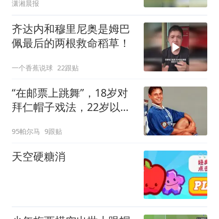
潇湘晨报
齐达内和穆里尼奥是姆巴
佩最后的两根救命稻草！
一个香蕉说球
22跟贴
“在邮票上跳舞”，18岁对
拜仁帽子戏法，22岁以标
王身份转会拜仁
95帕尔马
9跟贴
天空硬糖消