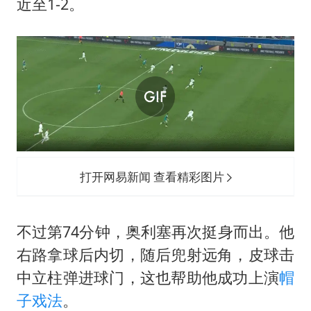
近至1-2。
打开网易新闻 查看精彩图片
不过第74分钟，奥利塞再次挺身而出。他
右路拿球后内切，随后兜射远角，皮球击
中立柱弹进球门，这也帮助他成功上演
帽
子戏法
。