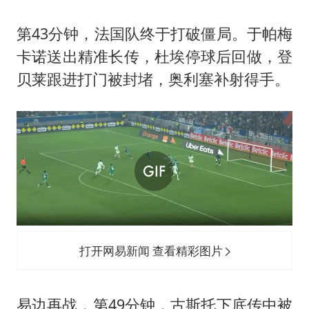
第43分钟，法国队终于打破僵局。于帕梅
卡诺送出精准长传，杜埃停球后回做，登
贝莱跟进打门被封堵，奥利塞补射得手。
打开网易新闻 查看精彩图片
易边再战，第49分钟，古斯托下底传中被