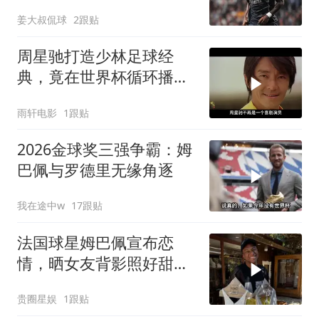
遇，枪手空欢喜一场
姜大叔侃球
2跟贴
周星驰打造少林足球经
典，竟在世界杯循环播
放，影史传奇诞生
雨轩电影
1跟贴
2026金球奖三强争霸：姆
巴佩与罗德里无缘角逐
我在途中w
17跟贴
法国球星姆巴佩宣布恋
情，晒女友背影照好甜
蜜，女方是西班牙女演员
贵圈星娱
1跟贴