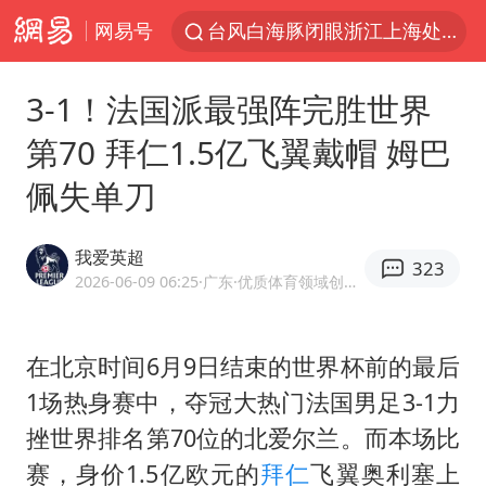
网易号
台风白海豚闭眼浙江上海处于危险半圆
香港宏福苑火灾或由烟头引起
3-1！法国派最强阵完胜世界
浙江金华：市民非必要不外出
第70 拜仁1.5亿飞翼戴帽 姆巴
网约车司机充电时猝死保险拒赔
佩失单刀
中国父女泰国骑摩托车坠崖1死1伤
白海豚将正面袭击贯穿浙江
我爱英超
323
周末打虎 宋致远被查
2026-06-09 06:25
·广东
·优质体育领域创作者
浙江台州《告全体市民书》
上半年国内居民出游人次34.63亿
在北京时间6月9日结束的世界杯前的最后
1场热身赛中，夺冠大热门法国男足3-1力
刘浩存百花奖开幕式红裙起舞
挫世界排名第70位的北爱尔兰。而本场比
万岁山接盘烂尾恒大文旅城
赛，身价1.5亿欧元的
拜仁
飞翼奥利塞上