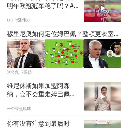
明年欧冠冠军稳了吗？#
潘谈世界杯 #拜仁 #拜仁
Leslie潘伟力
香港行 #潘伟力
穆里尼奥如何定位姆巴佩？整顿更衣室就为打欧冠
米奇兔
7跟贴
维尼休斯如果加盟阿森
纳，会不会重走姆巴佩的
路？
一个香蕉说球
你有没有注意到最后时