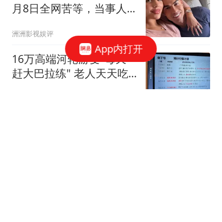
月8日全网苦等，当事人
却全程沉默
洲洲影视娱评
App内打开
16万高端河轮游变"每天
赶大巴拉练" 老人天天吃
保心丸
21世纪经济报道
2026年广东最新前十所高
校排名，中山大学全国第
14名，南方科技大学全国
音乐时光的娱乐
第15名
中国游客在韩国旅游偶遇
李在明 其拿起手机与游客
合影