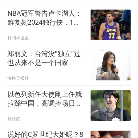
NBA冠军警告卢卡湖人：
难复刻2024独行侠，1致
命短板注定走不远
林间小温柔
郑丽文：台湾没"独立"过
也从来不是一个国家
海峡导报社
以色列新任大使刚上任就
拉踩中国，高调捧场日
本，对华来者不善！
顾秋韵
说好的C罗世纪大婚呢？8