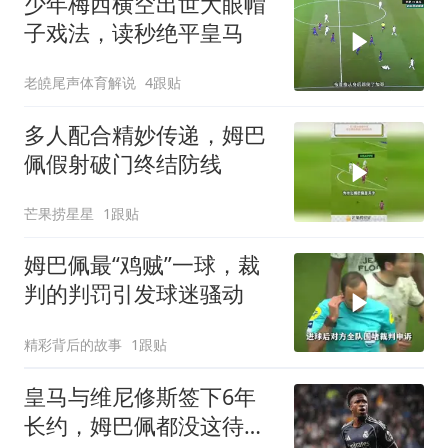
少年梅西横空出世大眼帽
子戏法，读秒绝平皇马
老皢尾声体育解说
4跟贴
多人配合精妙传递，姆巴
佩假射破门终结防线
芒果捞星星
1跟贴
姆巴佩最“鸡贼”一球，裁
判的判罚引发球迷骚动
精彩背后的故事
1跟贴
皇马与维尼修斯签下6年
长约，姆巴佩都没这待