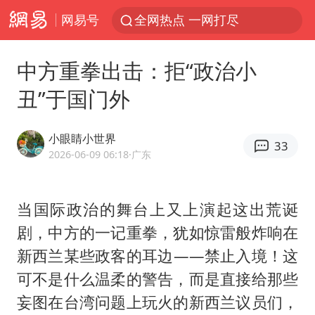
网易号
全网热点 一网打尽
中方重拳出击：拒“政治小
丑”于国门外
小眼睛小世界
33
2026-06-09 06:18
·广东
当国际政治的舞台上又上演起这出荒诞
剧，中方的一记重拳，犹如惊雷般炸响在
新西兰某些政客的耳边——禁止入境！这
可不是什么温柔的警告，而是直接给那些
妄图在台湾问题上玩火的新西兰议员们，