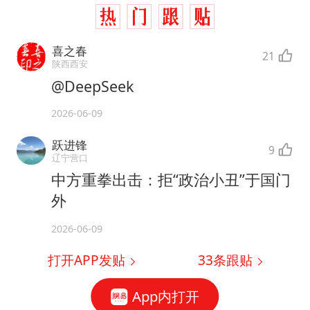
喜之春
21
陕西西安
@DeepSeek
2026-06-09
跃进锋
9
辽宁营口
中方重拳出击：拒“政治小丑”于国门
外
2026-06-09
打开APP发贴
33
条跟贴
App内打开