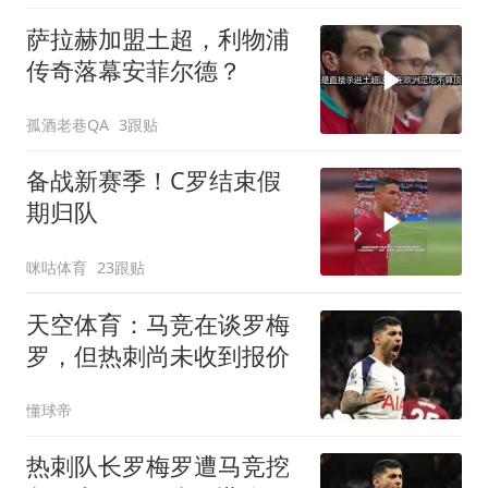
萨拉赫加盟土超，利物浦
传奇落幕安菲尔德？
孤酒老巷QA
3跟贴
备战新赛季！C罗结束假
期归队
咪咕体育
23跟贴
天空体育：马竞在谈罗梅
罗，但热刺尚未收到报价
懂球帝
热刺队长罗梅罗遭马竞挖