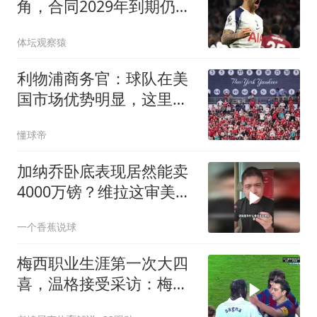
角，合同2029年到期仍难
留队
体坛观察猿
利物浦商务官：球队在美
国市场优势明显，这里的
足球产业消费潜力巨大
懂球帝
加纳乔卧底表现居然能卖
4000万镑？维拉这审美专
挑曼联毒瘤！
一个香蕉说球
梅西职业生涯第一次大四
喜，温格接受采访：梅西
是足球游戏里走出来的球