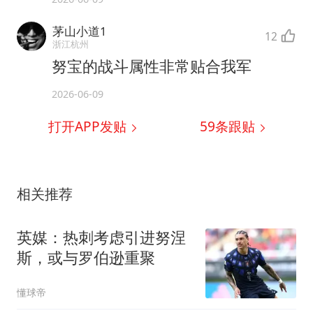
茅山小道1
12
浙江杭州
努宝的战斗属性非常贴合我军
2026-06-09
打开APP发贴
59
条跟贴
相关推荐
英媒：热刺考虑引进努涅
斯，或与罗伯逊重聚
懂球帝