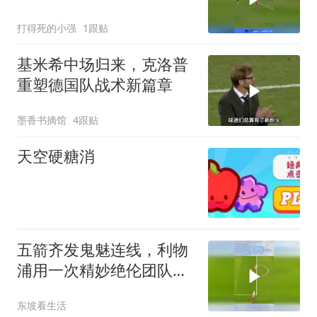
打得死的小强
1跟贴
基米希中场归来，克洛普
重塑德国队战术新篇章
墨香书摘馆
4跟贴
天空硬糖消
五箭齐发鬼魅连线，利物
浦用一次精妙绝伦团队配
合，把足球写成了诗
东坡看生活