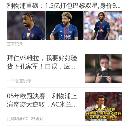
利物浦重磅：1.5亿打包巴黎双星,身价9000万+3000万,彻底提升边路
豆哥记录
拜仁VS维拉，我要好好验
货下孔家军！口误，应该
是拜仁时隔二十年再来香
一个香蕉说球
港
05年欧冠决赛、利物浦上
演奇迹大逆转，AC米兰永
远的疼！
足球印象CC
23跟贴