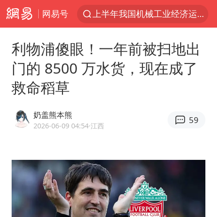
网易号
上半年我国机械工业经济运行稳中有进
官方通报教师招聘笔试前13名被淘汰
利物浦傻眼！一年前被扫地出
台风白海豚加强
门的 8500 万水货，现在成了
河南撤回“领导带薪错峰休假”通知
救命稻草
广东雷州通报特教老师招聘违规事件
“立秋的第一杯奶茶”又爆单了
奶盖熊本熊
59
A股三大股指收涨
2026-06-09 04:54
·江西
泰国枪击案凶手先杀祖父母后行凶
宇树科技中一签需缴款7.54万元
中国军队坚决反制任何闹海图谋
方程豹钛9新车申报