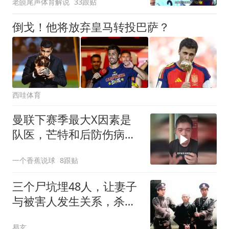
老皢尾声体育解说
33跟贴
员
倒戈！他将放弃皇马转投巴萨？
西哇体育
曼联下赛季最大X因素是
队医，芒特和后防伤病能
控制我们直接起飞
一个香蕉说球
8跟贴
三个尸坑埋48人，让妻子
与被害人发生关系，杀人
狂魔龙治民案始末
易玄