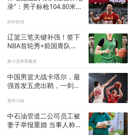
录”：男子标枪104.80米，
为何破不了？
好叫好伐
辽篮三笔关键补强！签下
NBA首轮秀+前国青队
长，给付豪2年顶薪
林小湜体育频道
中国男篮大战卡塔尔，最
强首发五虎出鞘，一剑封
喉！
贵州小娟
中石油管道二公司员工被
妻子举报重婚 当事人称被
记过