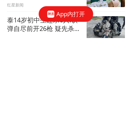
红星新闻
App内打开
泰14岁初中生连杀6人:饮
弹自尽前开26枪 疑先杀祖
父母
澎湃新闻
俄28枚导弹全部穿透乌防
空网 泽连斯基最新发声
红星新闻
地球离了谁都能转：穆里
尼奥对罗德里转投巴塞罗
那的反应
本泽体育