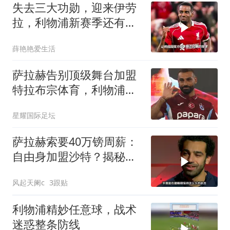
失去三大功勋，迎来伊劳
拉，利物浦新赛季还有多
少实力
薛艳艳爱生活
萨拉赫告别顶级舞台加盟
特拉布宗体育，利物浦仍
难寻替身
星耀国际足坛
萨拉赫索要40万镑周薪：
自由身加盟沙特？揭秘离
队真相！
风起天阑c
3跟贴
利物浦精妙任意球，战术
迷惑整条防线