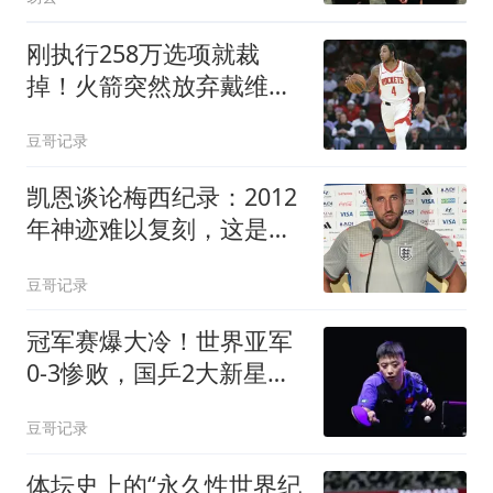
刚执行258万选项就裁
掉！火箭突然放弃戴维森
斯通这笔账算得太准
豆哥记录
凯恩谈论梅西纪录：2012
年神迹难以复刻，这是足
球怪物留下的神迹
豆哥记录
冠军赛爆大冷！世界亚军
0-3惨败，国乒2大新星立
功，再战张本智和
豆哥记录
体坛史上的“永久性世界纪