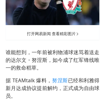
台湾海峡南口北上船舶实施交通管制
“新疆阿勒泰八月能滑雪”不实
向鹏0-3不敌张本智和
四川宜宾地震网友称睡觉被摇醒
打开网易新闻 查看精彩图片
DeepSeek投资宇树科技意味什么
公司“上四休三”但要降薪1000元
谁能想到，一年前被利物浦球迷骂着送走
东方之约 相约未来
的达尔文・
努涅斯
，如今成了红军锋线唯
一的救命稻草。
据 TEAMtalk 爆料，
努涅斯
已经和利雅得
新月达成协议提前解约，正式成为自由球
员。