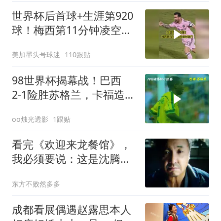
世界杯后首球+生涯第920
球！梅西第11分钟凌空垫
射破门，太帅了
美加墨头号球迷
110跟贴
98世界杯揭幕战！巴西
2‑1险胜苏格兰，卡福造乌
龙！
oo烛光透影
1跟贴
看完《欢迎来龙餐馆》，
我必须要说：这是沈腾有
史以来最好的电影，没有
东方不败然多多
之一
成都看展偶遇赵露思本人