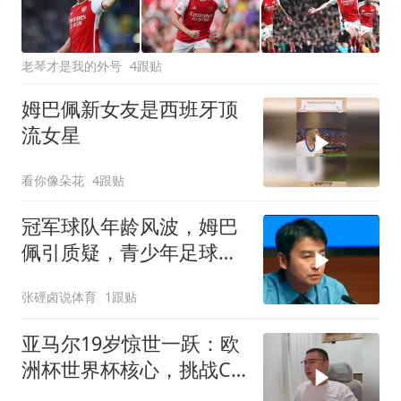
老琴才是我的外号
4跟贴
姆巴佩新女友是西班牙顶
流女星
看你像朵花
4跟贴
冠军球队年龄风波，姆巴
佩引质疑，青少年足球公
平待审视
张硜卤说体育
1跟贴
亚马尔19岁惊世一跃：欧
洲杯世界杯核心，挑战C
罗梅西，姆巴佩望尘莫及