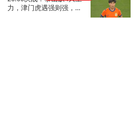
力，津门虎遇强则强，预
测比分1:2
寒律
高调示爱！这一次，谢霆
锋和王菲联手，给张柏芝
上了一课
棠棣分享
五角大楼放出风声，中美
一旦爆发地区战争，特朗
普或动用核武器？
丁丁鲤史纪
皇马20岁新星5球7助攻引
英超5队疯抢，去留悬念
待解