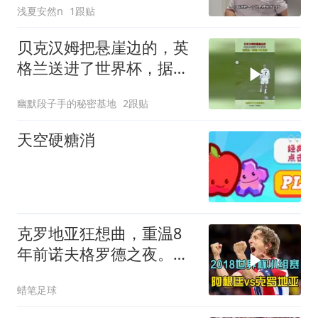
浅夏安然n
1跟贴
贝克汉姆把悬崖边的，英
格兰送进了世界杯，据说
这一脚值10亿英镑
幽默段子手的秘密基地
2跟贴
天空硬糖消
克罗地亚狂想曲，重温8
年前诺夫格罗德之夜。莫
德里奇一脚定金球
蜡笔足球