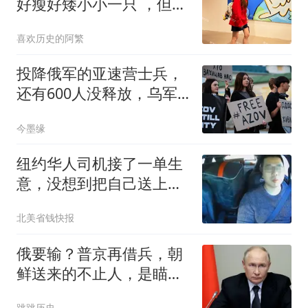
好瘦好矮小小一只 ，但她
长相甜美皮肤巨好
喜欢历史的阿繁
投降俄军的亚速营士兵，
还有600人没释放，乌军
担忧恐难平安归来
今墨缘
纽约华人司机接了一单生
意，没想到把自己送上了
法庭！全程录像曝光后，
北美省钱快报
美国网友吵翻了
俄要输？普京再借兵，朝
鲜送来的不止人，是瞄准
更大目标一张王牌
跳跳历史