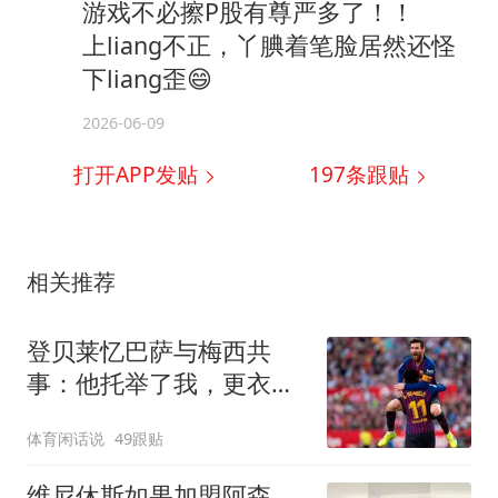
游戏不必擦P股有尊严多了！！
上liang不正，丫腆着笔脸居然还怪
下liang歪😄
2026-06-09
打开APP发贴
197
条跟贴
相关推荐
登贝莱忆巴萨与梅西共
事：他托举了我，更衣室
真正的“王者影响力”
体育闲话说
49跟贴
维尼休斯如果加盟阿森