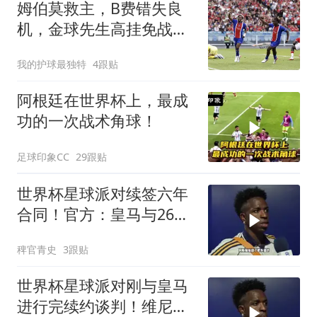
姆伯莫救主，B费错失良
机，金球先生高挂免战
牌，曼联1-1大巴黎
我的护球最独特
4跟贴
阿根廷在世界杯上，最成
功的一次战术角球！
足球印象CC
29跟贴
世界杯星球派对续签六年
合同！官方：皇马与26岁
维尼修斯完成续约，新合
稗官青史
3跟贴
同至2032年！维尼修斯续
约
世界杯星球派对刚与皇马
进行完续约谈判！维尼修