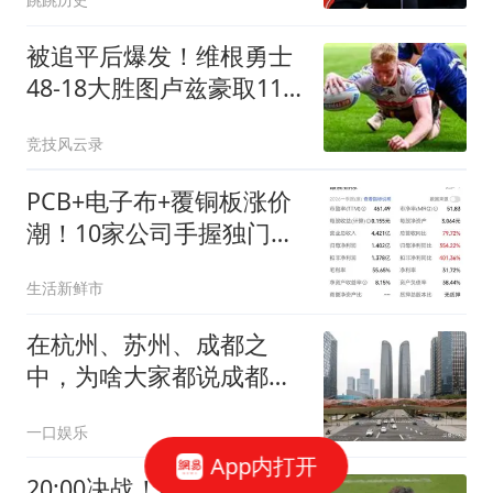
被追平后爆发！维根勇士
48-18大胜图卢兹豪取11
连胜登顶第二
竞技风云录
PCB+电子布+覆铜板涨价
潮！10家公司手握独门绝
技，谁是真龙头？
生活新鲜市
在杭州、苏州、成都之
中，为啥大家都说成都是
中国第五城？
一口娱乐
App内打开
20:00决战！泰山缺4大主