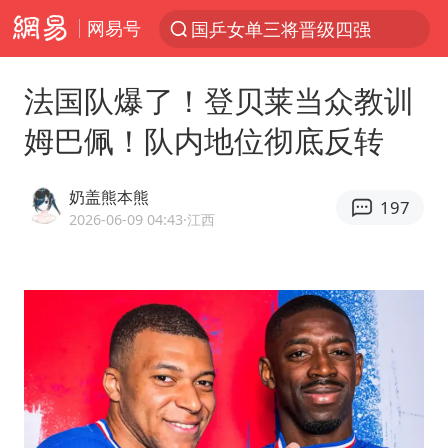
网易号
国乒女单三将晋级四强
光影经济撬动暑期消费新蓝海
法国队爆了！登贝莱当众教训
微信又有新功能，你可以“撤回”你的撤回了！
姆巴佩！队内地位彻底反转
陈思诚零点晒照为佟丽娅庆生
新疆优化调整景区内自驾服务费
奶盖熊本熊
197
《欢迎来龙餐馆》口碑
2026-06-09 04:43
·江西
情侣平潭拍日出坠崖1死1伤
央视新主播李秋莹孙亚鹏亮相
唐田赛前发布会上引用《孙子兵法》
台当局重金为“台独”织“皇帝新衣”
商场现钱学森巨幅海报 负责人回应