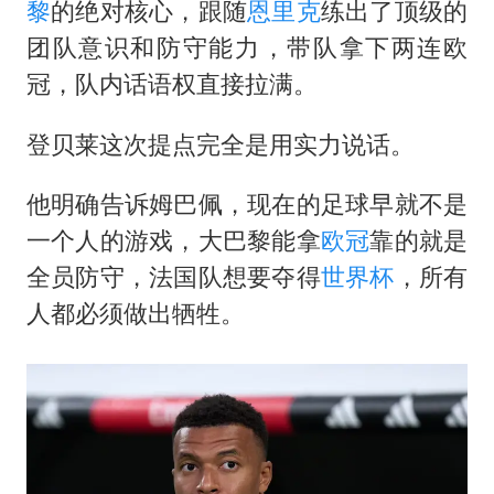
黎
的绝对核心，跟随
恩里克
练出了顶级的
团队意识和防守能力，带队拿下两连欧
冠，队内话语权直接拉满。
登贝莱这次提点完全是用实力说话。
他明确告诉姆巴佩，现在的足球早就不是
一个人的游戏，大巴黎能拿
欧冠
靠的就是
全员防守，法国队想要夺得
世界杯
，所有
人都必须做出牺牲。