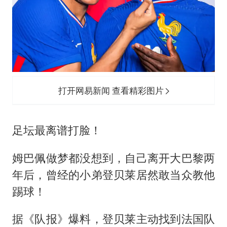
几元成本的AI广告导致千万市值蒸发
老挝国会主席赛宋蓬逝世
购飞机票7分钟后退票被扣2022元
郑丽文：台湾从来没有“独立”过
白海豚将正面袭击贯穿浙江
打开网易新闻 查看精彩图片
黄金牛市回来了吗
酒店花洒现排泄物住客索赔遭拒
足坛最离谱打脸！
乐享全民健身 共筑健康中国
姆巴佩做梦都没想到，自己离开大巴黎两
年后，曾经的小弟登贝莱居然敢当众教他
踢球！
据《队报》爆料，登贝莱主动找到法国队