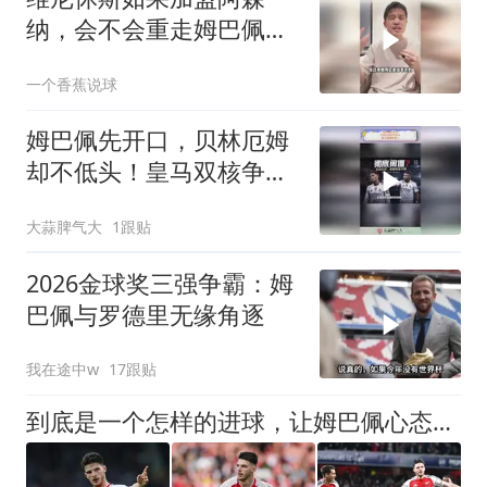
纳，会不会重走姆巴佩的
路？
一个香蕉说球
姆巴佩先开口，贝林厄姆
却不低头！皇马双核争第
一
大蒜脾气大
1跟贴
2026金球奖三强争霸：姆
巴佩与罗德里无缘角逐
我在途中w
17跟贴
到底是一个怎样的进球，让姆巴佩心态失衡，让无名后腰价涨千万？