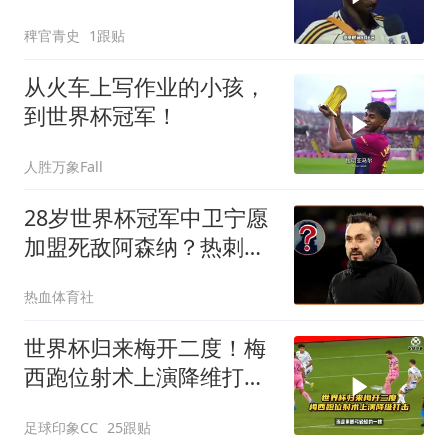
斯清空自己社媒账号所有
稗官青史
1跟贴
帖子和个人简介！维尼修
斯
从火车上写作业的小孩，
到世界杯冠军！
人胜万象Fall
28岁世界杯冠军中卫宁愿
加盟死敌阿森纳？热刺恐
遭灾难性打击
热血体育社
世界杯归来梅开二度！梅
西跑位射术上演降维打
击！
足球印象CC
25跟贴