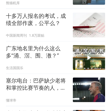
熊猫机库
十多万人报名的考试，成
绩全部作废，公平么？
中国新闻周刊
1.8万跟贴
广东地名里为什么这么
多“涌、滘、围、漖？”
生活国国乐
塞尔电台：巴萨缺少老将
和掌控比赛节奏的人，罗
德里完美符合
懂球帝