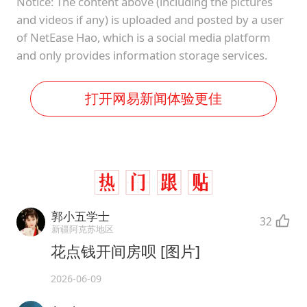
Notice: The content above (including the pictures
and videos if any) is uploaded and posted by a user
of NetEase Hao, which is a social media platform
and only provides information storage services.
打开网易新闻体验更佳
郭小五学士
32
新疆阿克苏地区
花点钱开间房呗 [图片]
2026-06-09