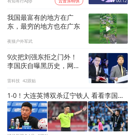
00:12
有知有行App
云音乐特供
我国最富有的地方在广
东，最穷的地方也在广东
夜猫户外军武
9次把刘强东拒之门外！
李国庆自曝黑历史，网友
评论句句扎心
雷科技
42跟贴
1-0！大连英博双杀辽宁铁人 看看李国旭赛后怎么说 结果很重要