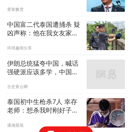
竟能让自己下台？
霁寒飘雪
中国富二代泰国遭捅杀 疑
凶声称：他在我女友家的
浴室
环球趣闻分享
伊朗总统猛夸中国，喊话
强硬派应该多学，中国怎
么让特朗普服气的
古史青云啊
泰国初中生枪杀7人 幸存
老师：想杀我时刚好子弹
用完
潇湘晨报