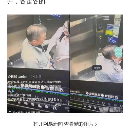
上海大部迎大暴雨
开，各走各的。
《龙餐馆》 冲奖
蒯曼挺进WTT横滨冠军赛女单四强
以军士兵把枪口对准中国记者
笔试第一被劝弃考涉事副校长被撤职
白海豚5次眼壁置换
构建更高水平的全民健身公共服务体系
打开网易新闻 查看精彩图片