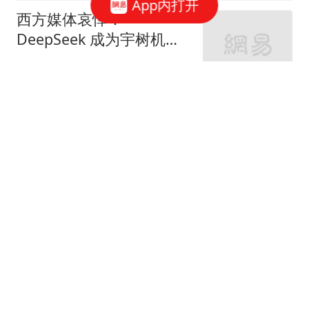
App内打开
西方媒体哀悼：
DeepSeek 成为宇树机器
人的股东？那我们还怎么
李健政观察
玩
武契奇：将尽一切可能帮
助乌克兰尽快加入欧盟
参考消息
《龙餐馆》开局不利，
400亿票房男主跌下神
坛，沈腾翻身困难
凡知
夫妻本是同林鸟？这一