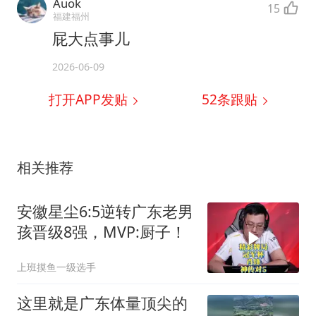
Auok
15
福建福州
屁大点事儿
2026-06-09
打开APP发贴
52
条跟贴
相关推荐
安徽星尘6:5逆转广东老男
孩晋级8强，MVP:厨子！
上班摸鱼一级选手
这里就是广东体量顶尖的