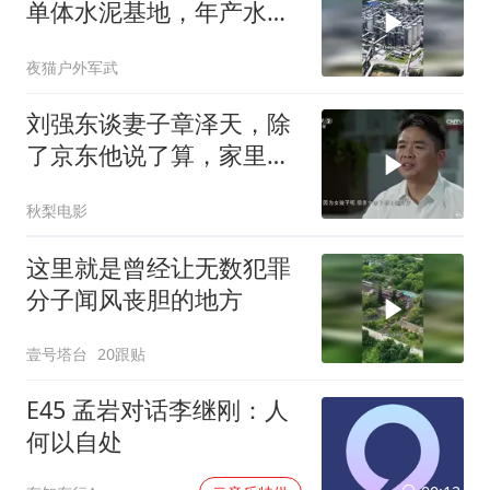
单体水泥基地，年产水泥
达1200万吨
夜猫户外军武
刘强东谈妻子章泽天，除
了京东他说了算，家里都
是妻子说了算
秋梨电影
这里就是曾经让无数犯罪
分子闻风丧胆的地方
壹号塔台
20跟贴
E45 孟岩对话李继刚：人
何以自处