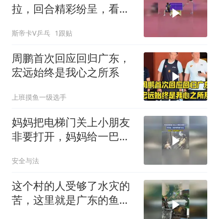
拉，回合精彩纷呈，看得
人目不暇接！
斯帝卡V乒乓
1跟贴
周鹏首次回应回归广东，
宏远始终是我心之所系
上班摸鱼一级选手
妈妈把电梯门关上小朋友
非要打开，妈妈给一巴掌
乖乖把门关上，网友：就
安全与法
是想被打一下
这个村的人受够了水灾的
苦，这里就是广东的鱼咀
村 #山里人家