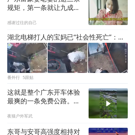
规矩，第一条就让九成姑
娘直接没戏
感谢过往的自己
湖北电梯打人的宝妈已“社会性死亡”：名声没了，儿子也被牵连
番外行
5跟贴
这就是整个广东开车体验
最爽的一条免费公路。它
全长28公里
夜猫户外军武
东哥与安哥高强度相持对