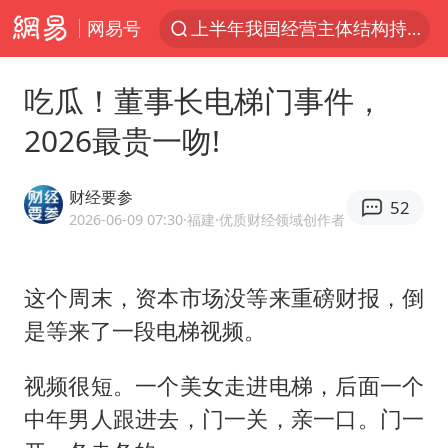
网易号
上半年我国经营主体结构持续优化
王传君 《披荆斩棘》
吃瓜！董事长电梯门事件，
上海：5号线16号线浦江线全线停运
2026最贵一吻!
白海豚预计将在浙江苍南到三门一带登陆
今日15时起福州地铁高架区段停运
财经要参
52
国足U17与阿森纳决赛取消 并列冠军
2026-06-09 07:30
·福建
·优质财经领域创作者
王艺迪2-4不敌张本美和止步4强
这个周末，资本市场没等来重磅财报，倒
上门女婿出轨女邻居多年被判重婚罪
是等来了一段电梯视频。
2025年小学教师减少13.19万
王艺迪无缘横滨赛决赛
视频很短。一个美女走进电梯，后面一个
泰国：高度重视中国游客旅游体验
中年男人跟进去，门一关，亲一口。门一