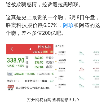
述被欺骗感情，控诉遭拉黑断联。
这真是史上最贵的一个吻，6月8日午盘，
胜宏科技股价跌6.07%，
阿珍
和阿涛的这
个吻，差不多值200亿吧。
打开网易新闻 查看精彩图片