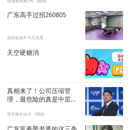
球场新视角1号
3跟贴
广东高手过招260805
深圳业余乒乓无花果
天空硬糖消
真相来了！公司压缩管
理，最危险的真是中层？
刘强东这样回复
亚哥谈古论今
1跟贴
广东富豪娶老婆的这三条