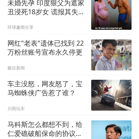
未婚先孕 印度狠父为遮家
丑浸死18岁女 谎报其失踪
被识破
环球趣闻分享
网红"老表"遗体已找到 22
万粉丝账号宣布永久停更
极目新闻
车主没怒，网友怒了，宝
马蜘蛛侠广告惹了谁？
川雨玩车
马科斯怎么都想不到，给
仁爱礁破船保命的协议，