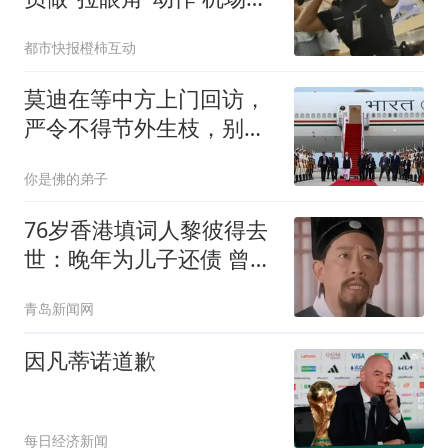
回应
都市快报橙柿互动
莫迪在等中方上门回访，
严令不得节外生枝，别给
中印关系添乱
你是佛的弟子
76岁香港填词人黎彼得去
世：晚年为儿子还债 曾想
征婚
青岛新闻网
因凡蒂诺道歉
每日经济新闻