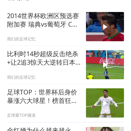
2014世界杯欧洲区预选赛
附加赛 瑞典vs葡萄牙 C罗
帽子戏法 伊布梅开二度
我们的足球记忆
比利时14秒超级反击绝杀
+让2追3惊天大逆转日本
2018世界杯1/8决赛
我们的足球记忆
足球TOP：世界杯后身价
暴涨六大球星！榜首狂涨
3500万！
足球最TOP频道
全红婵为什么越来越火