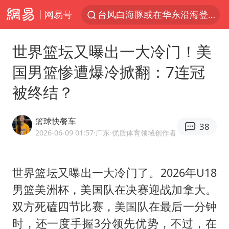
网易号
逃犯看演唱会 刚出地铁就被逮住
因凡蒂诺首次公开道歉
世界篮坛又曝出一大冷门！美
41岁女子为鼓励女儿考上985研究生
国男篮惨遭爆冷掀翻：7连冠
人贩子“梅姨”真实姓名曝光
被终结？
《Monica》填词人黎彼得去世
普京宣布多项人事调整
篮球快餐车
38
“银行午休1.5小时”留个窗口行不行
2026-06-09 01:57
·广东
·优质体育领域创作者
谷歌首席科学家Jeff Dean离职创业
22岁女生南太行山失联已超十天
世界篮坛又曝出一大冷门了。2026年U18
男篮美洲杯，美国队在决赛迎战加拿大。
汕头市政府被约谈
双方死磕四节比赛，美国队在最后一分钟
陕西柞水遭遇暴雨五千余户群众转移
时，还一度手握3分领先优势，不过，在