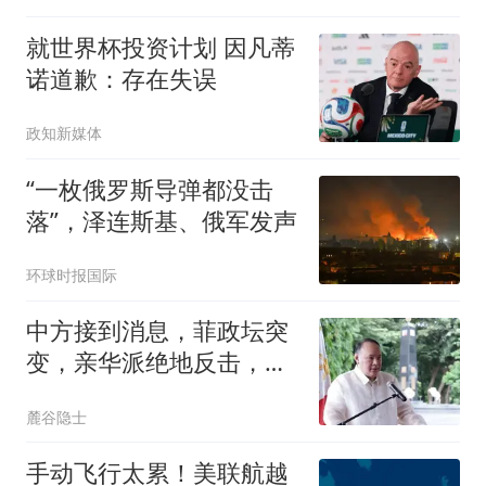
就世界杯投资计划 因凡蒂
诺道歉：存在失误
政知新媒体
“一枚俄罗斯导弹都没击
落”，泽连斯基、俄军发声
环球时报国际
中方接到消息，菲政坛突
变，亲华派绝地反击，老
杜长子已开第一枪
麓谷隐士
手动飞行太累！美联航越