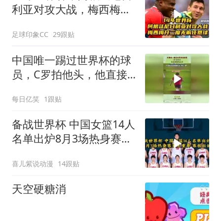
利亚对攻大战，梅西梅开
二度无解任意球
足球印象CC
29跟贴
中国唯一踢过世界杯的球
员，C罗拍他头，他直接
锁喉反击！
每日亿笑
1跟贴
备战世界杯 中国女篮14人
名单出炉8月3场热身赛至
关重要赛程出炉
喜儿紫说动漫
14跟贴
天空硬糖消