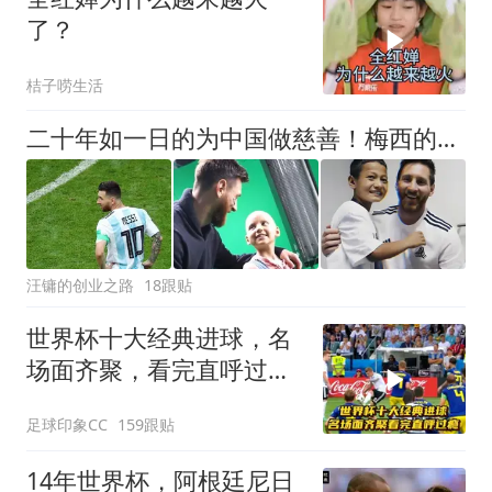
了？
桔子唠生活
二十年如一日的为中国做慈善！梅西的人品从来都不需要用热搜证明
汪镛的创业之路
18跟贴
世界杯十大经典进球，名
场面齐聚，看完直呼过
瘾！
足球印象CC
159跟贴
14年世界杯，阿根廷尼日