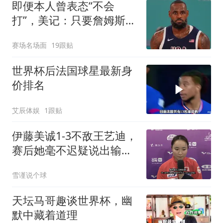
即便本人曾表态“不会
打”，美记：只要詹姆斯想
打，美国男篮就会给他留
赛场名场面
19跟贴
位置
世界杯后法国球星最新身
价排名
艾辰体娱
1跟贴
伊藤美诚1‑3不敌王艺迪，
赛后她毫不迟疑说出输球
原因，句句实在
雪谨说个球
天坛马哥趣谈世界杯，幽
默中藏着道理