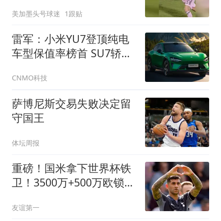
射破门，太帅了
美加墨头号球迷
1跟贴
雷军：小米YU7登顶纯电
车型保值率榜首 SU7轿车
第一
CNMO科技
萨博尼斯交易失败决定留
守国王
体坛周报
重磅！国米拿下世界杯铁
卫！3500万+500万欧锁定
罗梅罗，签约至2031年
友谊第一