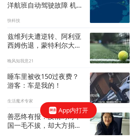
洋航班自动驾驶故障 机长
选择中途备降
快科技
兹维列夫遭逆转、阿利亚
西姆伤退，蒙特利尔大师
赛头两号种子同日出局
晚风知我意21
睡车里被收150过夜费？
游客：车是我的！
生活魔术专家
App内打开
善恶终有报：疫情时对中
国一毛不拔，却大方捐美
国6亿，如今咋样