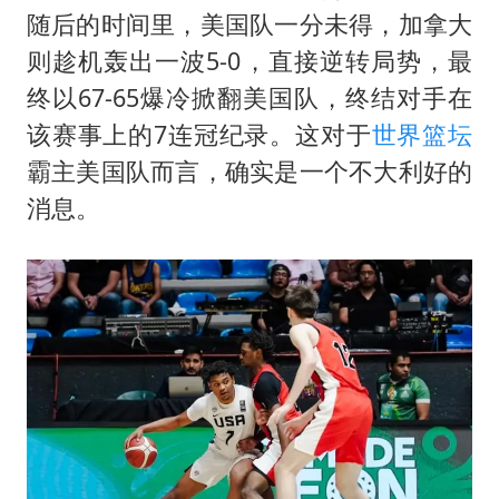
蜜雪冰城员工抽烟收银 门店现已停业
随后的时间里，美国队一分未得，加拿大
嘲讽周星驰无儿女没朋友 李修贤道歉
则趁机轰出一波5-0，直接逆转局势，最
董路致歉：泰国10岁黑人父母是伪造的
终以67-65爆冷掀翻美国队，终结对手在
坚持党全面领导和党中央集中统一领导
该赛事上的7连冠纪录。这对于
世界篮坛
霸主美国队而言，确实是一个不大利好的
消息。