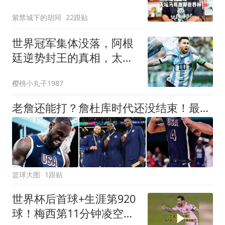
紫禁城下的胡同
22跟贴
世界冠军集体没落，阿根
廷逆势封王的真相，太实
在了！
樱桃小丸子1987
老詹还能打？詹杜库时代还没结束！最后一舞还有下一篇章！
篮球大图
1跟贴
世界杯后首球+生涯第920
球！梅西第11分钟凌空垫