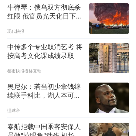
牛弹琴：俄乌双方彻底杀
红眼 俄官员光天化日下被
暗杀
现代快报
中传多个专业取消艺考 将
按高考文化课成绩录取
都市快报橙柿互动
奥尼尔：若当初少拿钱继
续联手科比，湖人本可拿
下7枚总冠军
懂球帝
泰航拒载中国乘客安保人
员做"拉眼角"动作 机场再