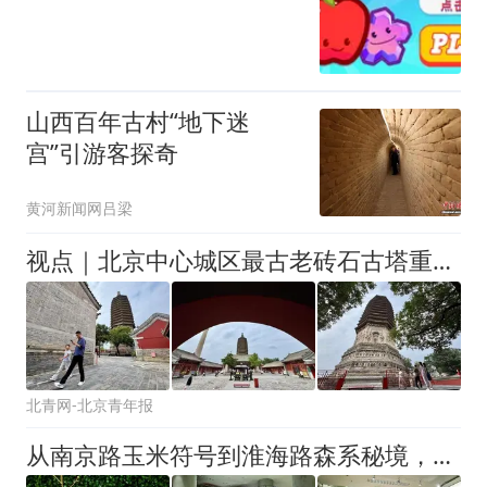
山西百年古村“地下迷
宫”引游客探奇
黄河新闻网吕梁
视点｜北京中心城区最古老砖石古塔重新与市民见面
北青网-北京青年报
从南京路玉米符号到淮海路森系秘境，世界树之巅IP点亮上海城市文脉