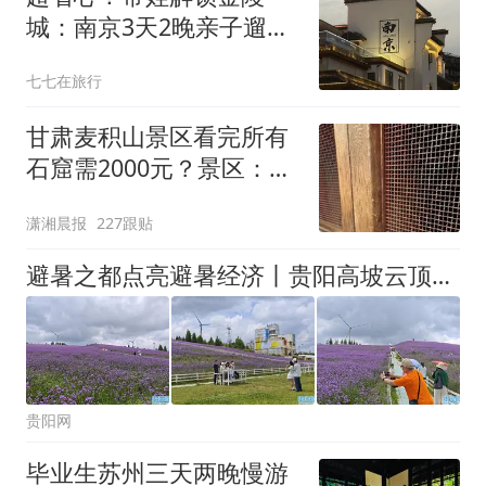
城：南京3天2晚亲子遛娃
全攻略
七七在旅行
甘肃麦积山景区看完所有
石窟需2000元？景区：部
分石窟受特别保护，游客
潇湘晨报
227跟贴
可按需买
避暑之都点亮避暑经济丨贵阳高坡云顶花海迎客来
贵阳网
毕业生苏州三天两晚慢游