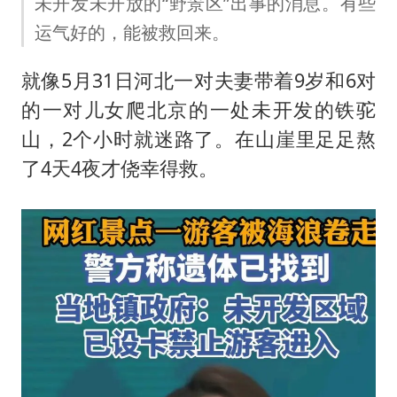
笔试第一被劝弃考涉事副校长被撤职
未开发未开放的“野景区”出事的消息。有些
运气好的，能被救回来。
构建更高水平的全民健身公共服务体系
挡“张雪机车”民进党当局怕什么
就像5月31日河北一对夫妻带着9岁和6对
香港高温刷新历史纪录
的一对儿女爬北京的一处未开发的铁驼
灌溉水坝被隔成鱼塘 村民投诉20余年
山，2个小时就迷路了。在山崖里足足熬
了4天4夜才侥幸得救。
中国第1高楼阻尼器摆动明显
奋力开创中国式现代化建设新局面