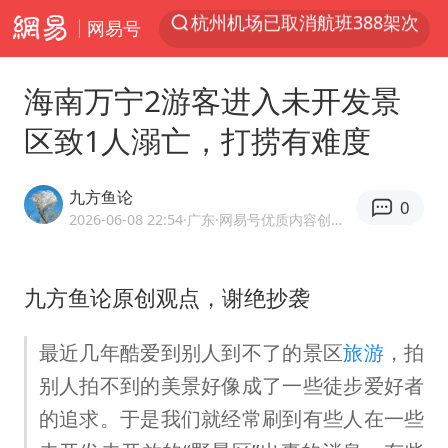
网易号
上半年我国经营主体结构持续优化
白海豚将给京津冀带来大暴雨
海南万宁2游客进入未开发景
《披荆斩棘2026》阵容官宣
区致1人溺亡，打捞有难度
国足U17与阿森纳决赛取消 并列冠军
2025年小学教师减少13.19万
九方鱼论
0
王艺迪2-4不敌张本美和止步4强
2026-06-08 22:54
·广东
·网易号优质内容创作者
以军士兵把枪口对准中国记者
九方鱼论原创观点，谢绝抄袭
上门女婿出轨女邻居多年被判重婚罪
韩军前线部队连曝丑闻
最近几年酷爱到别人到不了的景区
旅游
，拍
女子发现前夫婚内与第三者育子
别人拍不到的美景好像成了一些徒步爱好者
《龙餐馆》 冲奖
的追求。于是我们就经常刷到有些人在一些