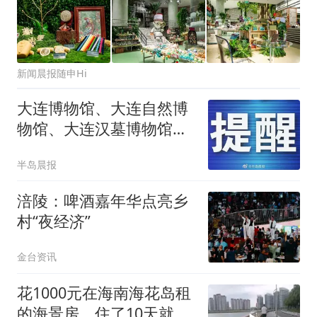
新闻晨报随申Hi
大连博物馆、大连自然博
物馆、大连汉墓博物馆调
整暑期开放时间
半岛晨报
涪陵：啤酒嘉年华点亮乡
村“夜经济”
金台资讯
花1000元在海南海花岛租
的海景房，住了10天就住