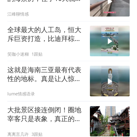
不下去了
江峰聊情感
全球最大的人工岛，恒大
斥巨资打造，比迪拜棕榈
岛还要大！
笑咖小迷糊
1跟贴
这就是海南三亚最有代表
性的地标。真是让人惊叹
不已
lume情感语录
大批景区接连倒闭！圈地
宰客只是表象，真正的套
路藏得太深
离离言几许
3跟贴