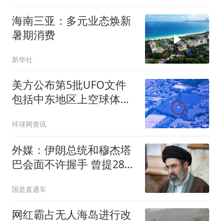
海南三亚：多元业态焕新
暑期消费
新华社
美方公布第5批UFO文件
包括中东地区上空球体有
关视频
环球网资讯
外媒：伊朗总统和穆杰塔
巴会面不许握手 曾提28次
辞呈
国是直通车
网红霸占无人海岛进行改