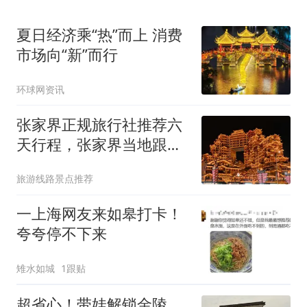
夏日经济乘“热”而上 消费
市场向“新”而行
环球网资讯
张家界正规旅行社推荐六
天行程，张家界当地跟团
6日游报价多少
旅游线路景点推荐
一上海网友来如皋打卡！
夸夸停不下来
雉水如城
1跟贴
超省心！带娃解锁金陵