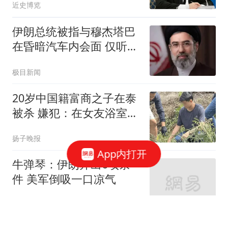
近史博览
伊朗总统被指与穆杰塔巴
在昏暗汽车内会面 仅听到
声音
极目新闻
20岁中国籍富商之子在泰
被杀 嫌犯：在女友浴室发
现他
扬子晚报
App内打开
牛弹琴：伊朗开出6项条
件 美军倒吸一口凉气
现代快报