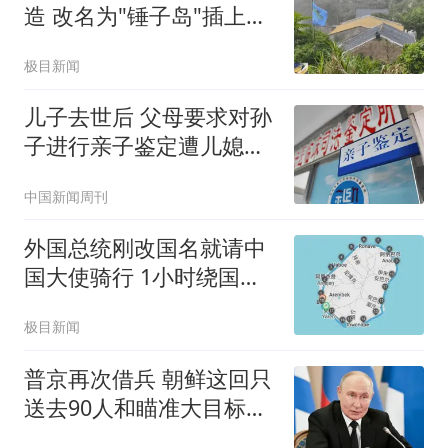
造 改名为"锤子岛"插上旗
帜
极目新闻
儿子去世后 父母要求对孙
子进行亲子鉴定遭儿媳拒
绝
中国新闻周刊
外国总统刚改国名就请中
国大使骑行 1小时绕国境
线1圈
极目新闻
普京再次借兵 朝鲜这回只
送去90人和瞄准大目标的
王牌