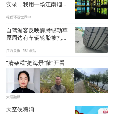
实录，我用一场江南烟雨
告别青春
程程环游世界中
自驾游客反映辉腾锡勒草
原周边有车辆轮胎被扎，
修理店铺换胎价格高达千
江西晨报
581跟贴
元，官方发布情况通报
“清杂灌”把海景“敞”开看
大理融媒
天空硬糖消