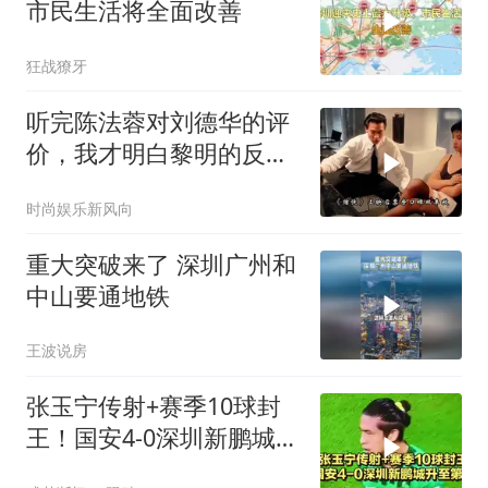
市民生活将全面改善
狂战獠牙
听完陈法蓉对刘德华的评
价，我才明白黎明的反应
有多真实！
时尚娱乐新风向
重大突破来了 深圳广州和
中山要通地铁
王波说房
张玉宁传射+赛季10球封
王！国安4-0深圳新鹏城升
至第三