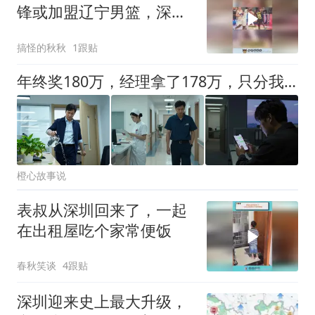
锋或加盟辽宁男篮，深圳
官宣三名外援
搞怪的秋秋
1跟贴
年终奖180万，经理拿了178万，只分我2万，我没吵直接休了俩月假，部门业绩挂零，我刚回公司，老板就亲自约我面谈
橙心故事说
表叔从深圳回来了，一起
在出租屋吃个家常便饭
春秋笑谈
4跟贴
深圳迎来史上最大升级，