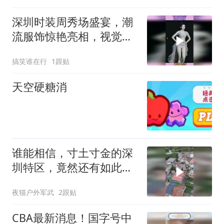
深圳时装周秀场盛宴，潮
流服饰惊艳亮相，视觉冲
击不容错过
搞笑谁在行
1跟贴
天空硬糖消
谁能相信，寸土寸金的深
圳特区，竟然还有如此贫
困的村
夜猫户外军武
2跟贴
CBA最新消息！国字号中