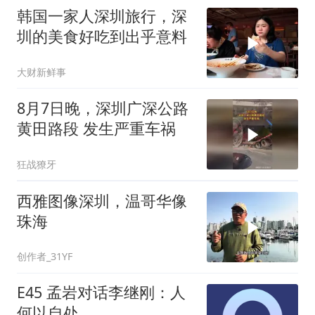
韩国一家人深圳旅行，深
圳的美食好吃到出乎意料
大财新鲜事
8月7日晚，深圳广深公路
黄田路段 发生严重车祸
狂战獠牙
西雅图像深圳，温哥华像
珠海
创作者_31YF
E45 孟岩对话李继刚：人
何以自处