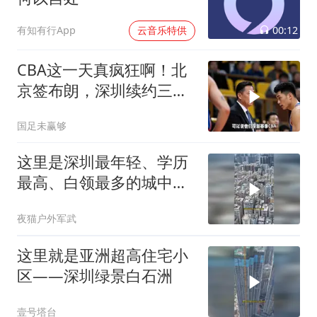
00:12
有知有行App
云音乐特供
CBA这一天真疯狂啊！北
京签布朗，深圳续约三外
援，郭昊文顶薪
国足未赢够
这里是深圳最年轻、学历
最高、白领最多的城中村
——龙华民治！
夜猫户外军武
这里就是亚洲超高住宅小
区——深圳绿景白石洲
壹号塔台