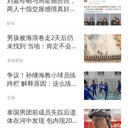
刘嘉玲晒与周星驰合照，
两人十指交握感情真好，
同框生图赏心悦目
妙知
男孩被海浪卷走2天后仍
未找到 当地：肯定不会放
弃
潇湘晨报
争议！孙继海教小球员练
跨栏 解释原因：这么练才
专业 与董路不同
念洲
泰国男团前成员失踪后遗
体在河中发现 包内现20公