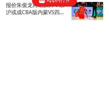
App内打开
报价朱俊龙再组豪阵？京
沪或成CBA版内蒙VS四川
1弱点阻首钢冲冠
大嘴爵爷侃球
今明两天！央视八套、东
方卫视将播2部王炸大
剧，众星云集追哪部
阿銍武器装备科普
美方连投86票不准中国买
俄油 中方已做最坏打算
共工之锚
台风红色预警！深圳受台
风“白海豚”影响，部分列