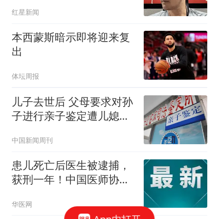
斤砖
红星新闻
本西蒙斯暗示即将迎来复
出
体坛周报
儿子去世后 父母要求对孙
子进行亲子鉴定遭儿媳拒
绝
中国新闻周刊
患儿死亡后医生被逮捕，
获刑一年！中国医师协会
发声！
华医网