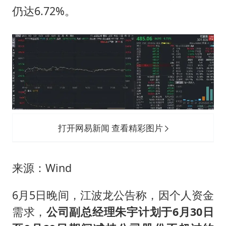
武契奇会见泽连斯基有何意图
仍达6.72%。
“伊斯兰版北约”出现
以军士兵把枪口对准中国记者
构建更高水平的全民健身公共服务体系
打开网易新闻 查看精彩图片
来源：Wind
6月5日晚间，江波龙公告称，因个人资金
需求，
公司副总经理朱宇计划于6月30日