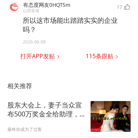
有态度网友0HQT5m
17
山西晋城
所以这市场能出踏踏实实的企业
吗？
2026-06-09
打开APP发贴
115
条跟贴
相关推荐
股东大会上，妻子当众宣
布500万奖金全给助理，
我起身离去，她急忙拦住
最终你成为了过客
我：老公，别走