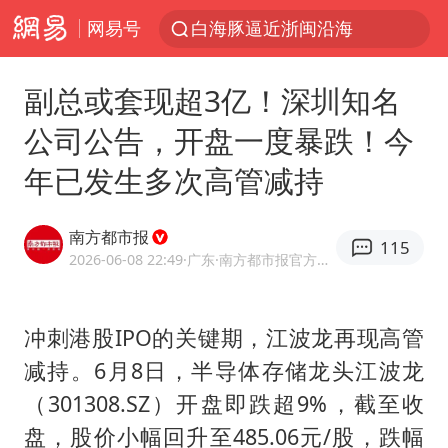
网易号
白海豚逼近浙闽沿海
国足U17与阿森纳决赛取消 并列冠军
副总或套现超3亿！深圳知名
王艺迪2-4不敌张本美和止步4强
公司公告，开盘一度暴跌！今
刘畊宏加盟《披荆斩棘》
年已发生多次高管减持
白海豚5次眼壁置换
王艺迪无缘横滨赛决赛
南方都市报
115
杭州部分地铁高架段临时停运
2026-06-08 22:49
·广东
·南方都市报官方网易号
2025年小学教师减少13.19万
白海豚或提早3小时登陆
冲刺港股IPO的关键期，江波龙再现高管
减持。6月8日，半导体存储龙头江波龙
上海大部迎大暴雨
（301308.SZ）开盘即跌超9%，截至收
《龙餐馆》 冲奖
盘，股价小幅回升至485.06元/股，跌幅