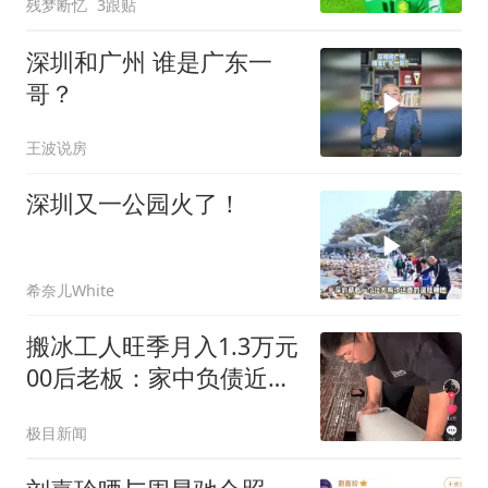
残梦断忆
3跟贴
深圳和广州 谁是广东一
哥？
王波说房
深圳又一公园火了！
希奈儿White
搬冰工人旺季月入1.3万元
00后老板：家中负债近两
亿
极目新闻