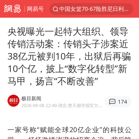
网易号
中国女篮70-67险胜尼日利亚女篮
中巨芯：上半年归母净利润1405.77万元
央视曝光一起特大组织、领导
38岁演员求职万岁山NPC成功
传销活动案：传销头子涉案近
四川宜宾市高县4.9级地震致1人死亡
38亿元被判10年，出狱后再骗
国乒男单横滨冠军赛全军覆没
10个亿，披上“数字化转型”新
秋天的第一杯奶茶到底有多火
马甲，扬言“不断改善”
东航：国内客票提前14天免费退改
美股存储板块集体大跌
极目新闻
174
日本试射“战斧”导弹，国防部回应
2026-06-08 22:40
·湖北
·楚天都市报官方网易号
广东雷州通报特教老师招聘违规事件
百花奖开幕式
一家号称“赋能全球20亿企业”的科技公