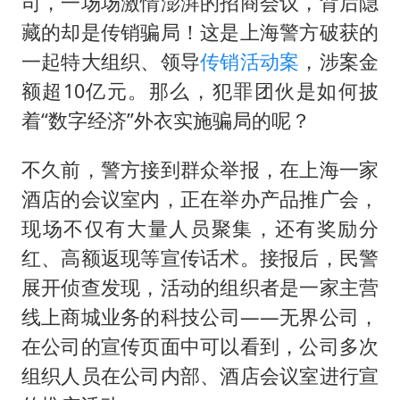
司，一场场激情澎湃的招商会议，背后隐
胡彦斌韩磊 谁帮谁
藏的却是传销骗局！这是上海警方破获的
我国外贸延续良好增长态势
一起特大组织、领导
传销活动案
，涉案金
国防部：中国军队坚决反制任何闹海挑衅图谋
额超10亿元。那么，犯罪团伙是如何披
“新疆阿勒泰八月能滑雪”不实
着“数字经济”外衣实施骗局的呢？
夯实基础开新局
不久前，警方接到群众举报，在上海一家
酒店的会议室内，正在举办产品推广会，
现场不仅有大量人员聚集，还有奖励分
红、高额返现等宣传话术。接报后，民警
展开侦查发现，活动的组织者是一家主营
线上商城业务的科技公司——无界公司，
在公司的宣传页面中可以看到，公司多次
组织人员在公司内部、酒店会议室进行宣