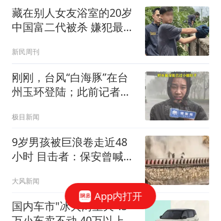
藏在别人女友浴室的20岁
中国富二代被杀 嫌犯最新
发声
新民周刊
刚刚，台风“白海豚”在台
州玉环登陆；此前记者现
场直击：“风很大，已经不
极目新闻
太能站得住了”
9岁男孩被巨浪卷走近48
小时 目击者：保安曾喊话
劝阻
大风新闻
App内打开
国内车市"冰火两重天":5
万小车卖不动 40万以上的