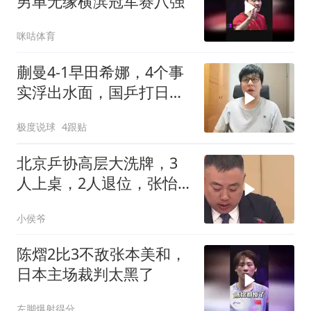
男单无缘横滨冠军赛八强
咪咕体育
蒯曼4-1早田希娜，4个事
实浮出水面，国乒打日本
无需最强阵容
极度说球
4跟贴
北京乒协高层大洗牌，3
人上桌，2人退位，张怡
宁、刘国正位列
小侯爷
陈熠2比3不敌张本美和，
日本主场裁判太黑了
左脚爆射得分