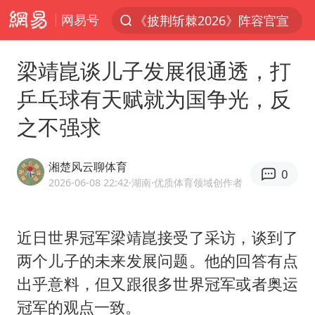
网易号
上半年我国经营主体结构持续优化
俄称边境州遭乌大规模袭击已致13伤
梁靖崑谈儿子发展很通透，打
杭州机场已取消航班388架次
乒乓球有天赋就为国争光，反
于东来回应胖东来近25年老店年底关闭
之不强求
浙江省委书记：该停下的坚决停下来
中国籍豪华游艇富商之子在泰国被杀
湘楚风云聊体育
0
2026-06-08 22:42
·湖南
·优质体育领域创作者
白海豚北上或致京津冀暴雨
美将每月供乌爱国者拦截导弹
近日世界冠军梁靖崑接受了采访，谈到了
国足U17与阿森纳决赛取消 并列冠军
两个儿子的未来发展问题。他的回答有点
10余省份将出现强风雨 局地特大暴雨
出乎意料，但又跟很多世界冠军或者奥运
世界第1特鲁姆普斯诺克中国赛一轮游
冠军的观点一致。