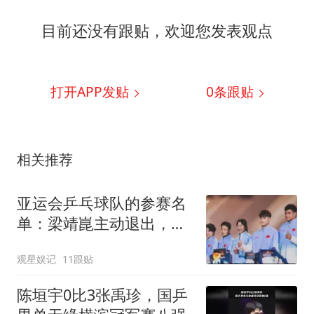
目前还没有跟贴，欢迎您发表观点
打开APP发贴
0
条跟贴
相关推荐
亚运会乒乓球队的参赛名
单：梁靖崑主动退出，男
双"拆石油"背后是洛杉矶
观星娱记
11跟贴
的棋
陈垣宇0比3张禹珍，国乒