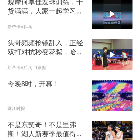
观摩何卓佳发球训练，干
货满满，大家一起学习，
佳佳加油！
斯帝卡V乒乓
头哥频频抢镜乱入，正经
双打对抗秒变花絮，哈
哈，大家一起加油！
斯帝卡V乒乓
1跟贴
今晚8时，开幕！
珠江时报
不是东契奇！不是里弗
斯！湖人新赛季最值得期