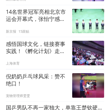
14名世界冠军亮相北京市
运会开幕式，张怡宁感
慨“回娘家了”
新京报
15跟贴
感悟国球文化，链接赛事
实践！《孵化计划》走进
沪乒嘉年华总决赛
上海体育
倪奶奶乒乓球风采：赞不
绝口！
宠物管理师雯雯
国乒男队不再一家独大，单靠王楚钦硬扛，压力已经摆在台上！