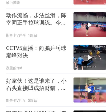
呆毛隆隆
动作流畅，步法丝滑，陈
幸同正手拉球训练。今日
迎战大藤沙月，同同加
斯帝卡V乒乓
1跟贴
油！
CCTV5直播：向鹏乒乓球
巅峰对决
夜里的海d
好家伙！这是谁来了，小
石头直接凹成招财猫，笑
不活了
斯帝卡V乒乓
5跟贴