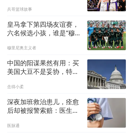
待球员，雷迪克欲重点培
兵哥篮球故事
养
皇马拿下第四场友谊赛，
六名候选小孩，谁是“穆一
年”皇马新人王
穆里尼奥主义者
中国的阳谋果然有用：买
美国大豆不是妥协，特朗
普对华叫停一件事
念得小柔
深夜加班救治患儿，痊愈
后却被报警索赔：医生提
供的是结果，还是诊疗过
医脉通
程？丨医眼看法