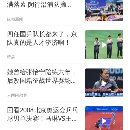
满落幕 闵行沿浦队摘
得“玉兰星辉”奖杯
纵相新闻
四任国乒队长都来了，京
队真的是人才济济啊！
诗晏
她曾给张怡宁陪练六年，
后改国籍征战世界赛场，
如今活成人生赢家
人间闲散客
回看2008北京奥运会乒乓
球男单决赛！马琳VS王
皓，直板大师对决！