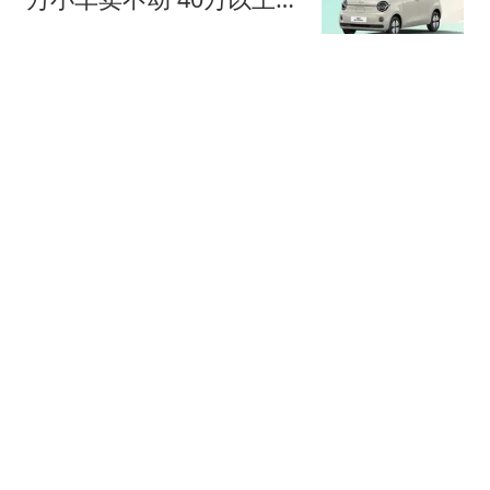
抢购
中国新闻周刊
上门女婿常年跟妻子分居
出轨女邻居多年还同居生
子
都市快报橙柿互动
女子随手拍下生锈同心锁
发到网上 没想到锁主人回
复了
大象新闻
利物浦后防告急紧急补
强，巴萨中卫阿劳霍租借
含5500万欧元买断
体育硬核说