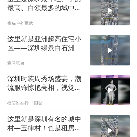
最高、白领最多的城中村
——龙华民治！
夜猫户外军武
这里就是亚洲超高住宅小
区——深圳绿景白石洲
壹号塔台
深圳时装周秀场盛宴，潮
流服饰惊艳亮相，视觉冲
击不容错过
搞笑谁在行
1跟贴
这里就是深圳有名的城中
村—玉律村！也是租房性
价比最高