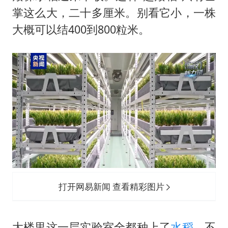
白海豚5次眼壁置换
掌这么大，二十多厘米。别看它小，一株
曝美下令调查弹药库存信息遭泄露事件
大概可以结400到800粒米。
以军士兵把枪口对准中国记者
方桃子代言广告视频已下架
白海豚在海上打了个结
河南警方公开征集黑恶犯罪线索
构建更高水平的全民健身公共服务体系
打开网易新闻 查看精彩图片
大楼里这一层实验室全都种上了
水稻
。不