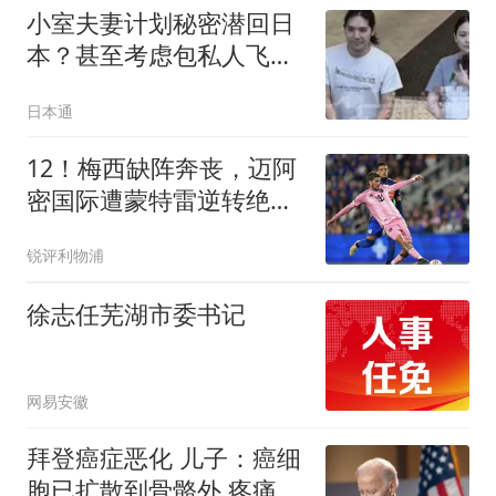
小室夫妻计划秘密潜回日
本？甚至考虑包私人飞
机！最后却被"叫停"了……
日本通
12！梅西缺阵奔丧，迈阿
密国际遭蒙特雷逆转绝
杀，无缘北美联杯连胜
锐评利物浦
徐志任芜湖市委书记
网易安徽
拜登癌症恶化 儿子：癌细
胞已扩散到骨骼外 疼痛难