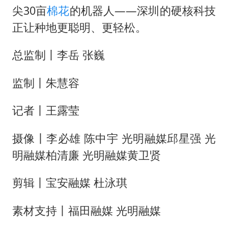
尖30亩
棉花
的机器人——深圳的硬核科技
正让种地更聪明、更轻松。
总监制丨李岳 张巍
监制丨朱慧容
记者丨王露莹
摄像丨李必雄 陈中宇 光明融媒邱星强 光
明融媒柏清廉 光明融媒黄卫贤
剪辑丨宝安融媒 杜泳琪
素材支持丨福田融媒 光明融媒