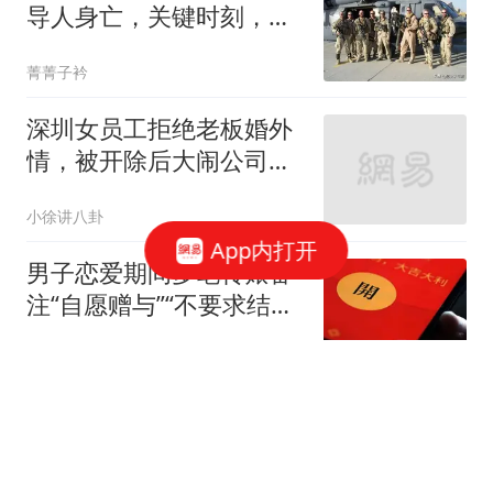
导人身亡，关键时刻，美
军又扔下盟友跑路
菁菁子衿
深圳女员工拒绝老板婚外
情，被开除后大闹公司曝
光黑幕，聊天记录流出
小徐讲八卦
App内打开
男子恋爱期间多笔转账备
注“自愿赠与”“不要求结
婚”，感情破裂后诉请撤销
大风新闻
赠与，法院：赠与合同成
立且合法有效，驳回
“贫民窟 不如日本”波兰名
将代言中国品牌却辱华 网
友：解约道歉