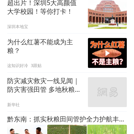
超出片！深圳5大高颜值
大学校园！等你打卡！
深圳本地宝
为什么红薯不能成为主
粮？
这知识好冷
3跟贴
防灾减灾救灾一线见闻｜
防灾害强田管 多地秋粮生
产一线见闻
新华社
黔东南：抓实秋粮田间管护全力护航丰产丰收