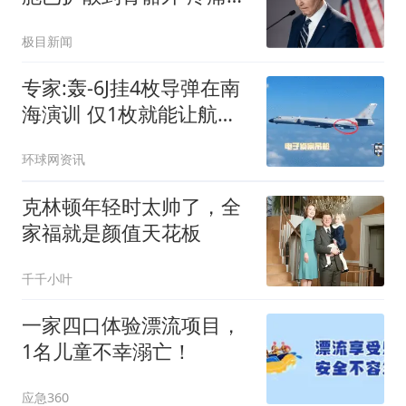
忍
极目新闻
专家:轰-6J挂4枚导弹在南
海演训 仅1枚就能让航母
瘫痪
环球网资讯
克林顿年轻时太帅了，全
家福就是颜值天花板
千千小叶
一家四口体验漂流项目，
1名儿童不幸溺亡！
应急360