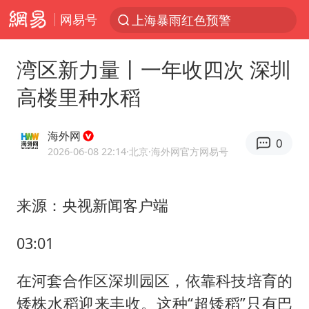
网易号
跨界融合拉长夏日经济消费链条
白海豚预计将在浙江苍南到三门一带登陆
湾区新力量丨一年收四次 深圳
王艺迪2-4张本美和 无缘横滨赛决赛
高楼里种水稻
四川宜宾5.5级地震后余震为何不断
2026年7月份居民消费价格同比上涨0.5%
海外网
0
浙江海域将现5到8米巨浪到狂浪
2026-06-08 22:14
·北京
·海外网官方网易号
伯克希尔净买入约200亿美元股票
来源：央视新闻客户端
“伊斯兰版北约”出现
武契奇会见泽连斯基有何意图
03:01
上海大部迎大暴雨
在河套合作区深圳园区，依靠科技培育的
台铃电动车仅骑一年就断电趴窝
矮株水稻迎来丰收。这种“超矮稻”只有巴