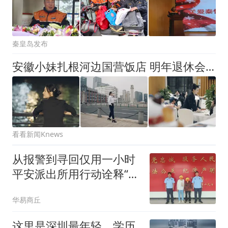
秦皇岛发布
安徽小妹扎根河边国营饭店 明年退休会哭着离开
看看新闻Knews
从报警到寻回仅用一小时
平安派出所用行动诠释“守
护就在身边”
华易商丘
这里是深圳最年轻、学历