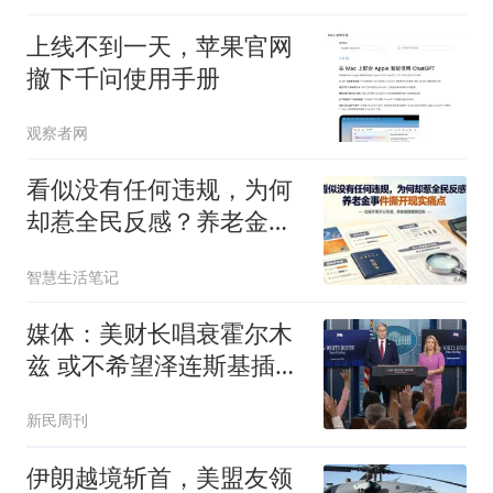
上线不到一天，苹果官网
撤下千问使用手册
观察者网
看似没有任何违规，为何
却惹全民反感？养老金事
件撕开现实痛点
智慧生活笔记
媒体：美财长唱衰霍尔木
兹 或不希望泽连斯基插手
伊朗
新民周刊
伊朗越境斩首，美盟友领