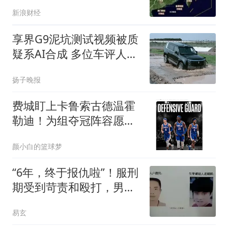
新浪财经
享界G9泥坑测试视频被质
疑系AI合成 多位车评人回
应
扬子晚报
费城盯上卡鲁索古德温霍
勒迪！为组夺冠阵容愿送
首轮 詹皇底薪选对了
颜小白的篮球梦
“6年，终于报仇啦”！服刑
期受到苛责和殴打，男子
当街捅死狱警
易玄