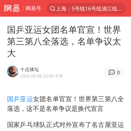
网易号
上海：5号线16号线浦江线全线停运
上半年我国经营主体结构持续优化
国乒亚运女团名单官宣！世界
上海有出现龙卷潜势
第三第八全落选，名单争议太
上海全域长途客运班次全部停运
大
今日15时起福州地铁高架区段停运
白海豚逼近浙闽沿海
十点体坛
0
1枚就能让航母瘫痪 轰-6J实力有多强
2026-06-08 22:06
·天津
王艺迪2-4不敌张本美和止步4强
国足U17与阿森纳决赛取消 并列冠军
国乒亚运
女团名单官宣！世界第三第八全
落选，这不是名单争议是换代宣言
上门女婿出轨女邻居多年被判重婚罪
王传君 《披荆斩棘》
国家乒乓球队正式对外宣布了名古屋亚运