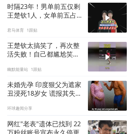
时隔23年！男单前五仅剩
王楚钦1人，女单前五占
四席，冰火两重天！
君马体育
1跟贴
王楚钦太搞笑了，再次整
活失败！自己都尴尬笑
了！
幽默能量站
1跟贴
未婚先孕 印度狠父为遮家
丑浸死18岁女 谎报其失踪
被识破
环球趣闻分享
网红"老表"遗体已找到 22
万粉丝账号宣布永久停更