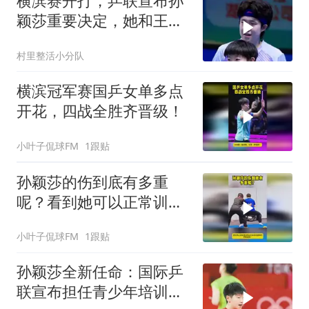
横滨赛开打，乒联宣布孙
颖莎重要决定，她和王楚
钦都跨出了这步
村里整活小分队
横滨冠军赛国乒女单多点
开花，四战全胜齐晋级！
小叶子侃球FM
1跟贴
孙颖莎的伤到底有多重
呢？看到她可以正常训练
就放心了！
小叶子侃球FM
1跟贴
孙颖莎全新任命：国际乒
联宣布担任青少年培训重