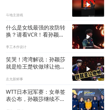
斗地主游戏
什么是女线最强的攻防转
换？请看VCR！看孙颖莎
打球就是爽啊
李工木作设计
笑哭！湾湾解说：孙颖莎
就是给王楚钦做球让他帅
的，雨果没办法诶
左允新鲜事
WTT日本冠军赛：女单签
表公布，孙颖莎继续不参
赛王曼昱头号种子