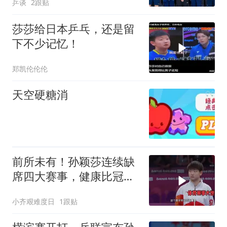
乒谈
2跟贴
莎莎给日本乒乓，还是留
下不少记忆！
郑凯伦伦伦
天空硬糖消
前所未有！孙颖莎连续缺
席四大赛事，健康比冠军
和世界排名更重要
小齐艰难度日
1跟贴