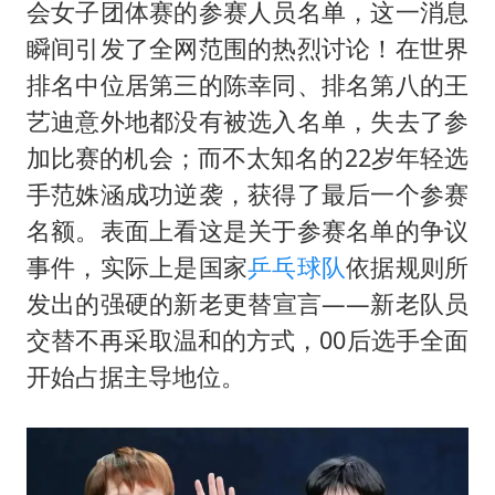
2025年小学教师减少13.19万
会女子团体赛的参赛人员名单，这一消息
王艺迪无缘横滨赛决赛
瞬间引发了全网范围的热烈讨论！在世界
排名中位居第三的陈幸同、排名第八的王
泰国：高度重视中国游客旅游体验
艺迪意外地都没有被选入名单，失去了参
于东来直播和胖东来核心团队开会
加比赛的机会；而不太知名的22岁年轻选
上海大部迎大暴雨
手范姝涵成功逆袭，获得了最后一个参赛
《龙餐馆》 冲奖
名额。表面上看这是关于参赛名单的争议
蒯曼挺进WTT横滨冠军赛女单四强
事件，实际上是国家
乒乓球队
依据规则所
构建更高水平的全民健身公共服务体系
发出的强硬的新老更替宣言——新老队员
交替不再采取温和的方式，00后选手全面
开始占据主导地位。