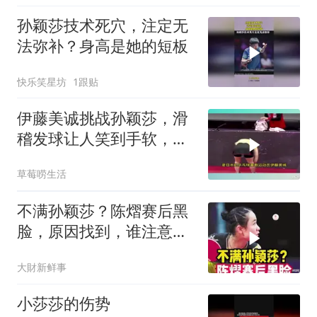
孙颖莎技术死穴，注定无
法弥补？身高是她的短板
快乐笑星坊
1跟贴
伊藤美诚挑战孙颖莎，滑
稽发球让人笑到手软，结
果被打到崩溃
草莓唠生活
不满孙颖莎？陈熠赛后黑
脸，原因找到，谁注意她
扔球给莎莎举动c
大財新鲜事
小莎莎的伤势