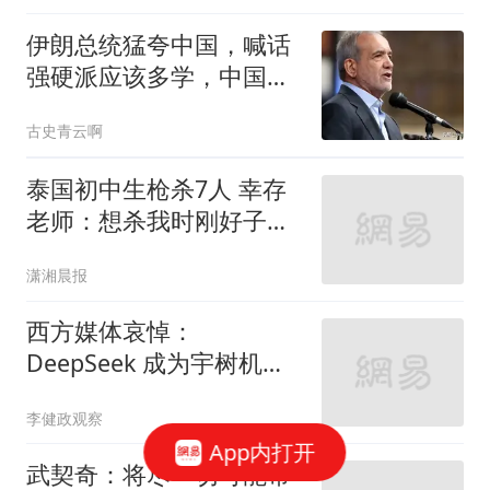
伊朗总统猛夸中国，喊话
强硬派应该多学，中国怎
么让特朗普服气的
古史青云啊
泰国初中生枪杀7人 幸存
老师：想杀我时刚好子弹
用完
潇湘晨报
西方媒体哀悼：
DeepSeek 成为宇树机器
人的股东？那我们还怎么
李健政观察
玩
App内打开
武契奇：将尽一切可能帮