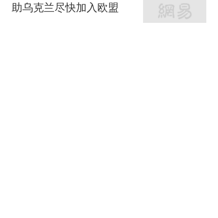
助乌克兰尽快加入欧盟
参考消息
《龙餐馆》开局不利，
400亿票房男主跌下神
坛，沈腾翻身困难
凡知
夫妻本是同林鸟？这一
次，伊能静的爆料，没给
丈夫秦昊留一丝体面
新一说史
失联已达13天！“有点眉
目，基本能确定人还在山
上”，独行南太行的22岁女