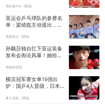
任
我在途中w
3跟贴
亚运会乒乓球队的参赛名
单：梁靖崑主动退出，男
双"拆石油"背后是洛杉矶
观星娱记
3跟贴
的棋
孙颖莎独自扛下亚运装备
发布会舆论风暴！她给所
有人体面，太委屈
神秘研究院
横滨冠军赛女单16强出
炉：国乒4人晋级，日本
占2席，唯一奥运金牌得
豫人说娱
1跟贴
主遭淘汰